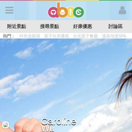
歡迎加入
附近景點
搜尋景點
好康優惠
討論區
APP登入
熱門：
特色遊戲場
親子住房優惠
台北親子餐廳
溫泉泡湯SPA
溜滑梯民宿
觀光工廠
DIY摘果
日本親子景點
首 頁
搜尋景點
好康優惠
最新消息
Caroline
最新留言
Wu