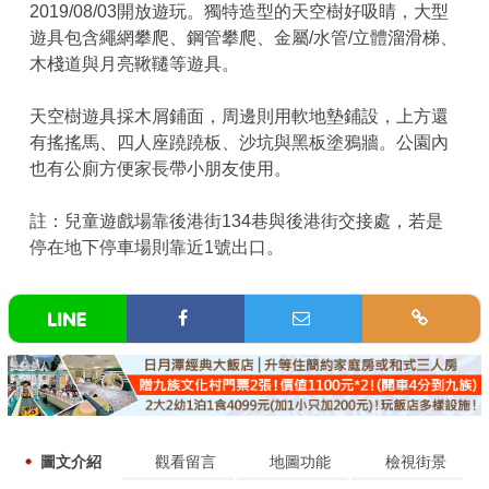
2019/08/03開放遊玩。獨特造型的天空樹好吸睛，大型
遊具包含繩網攀爬、鋼管攀爬、金屬/水管/立體溜滑梯、
木棧道與月亮鞦韆等遊具。
天空樹遊具採木屑鋪面，周邊則用軟地墊鋪設，上方還
有搖搖馬、四人座蹺蹺板、沙坑與黑板塗鴉牆。公園內
也有公廁方便家長帶小朋友使用。
註：兒童遊戲場靠後港街134巷與後港街交接處，若是
停在地下停車場則靠近1號出口。
圖文介紹
觀看留言
地圖功能
檢視街景