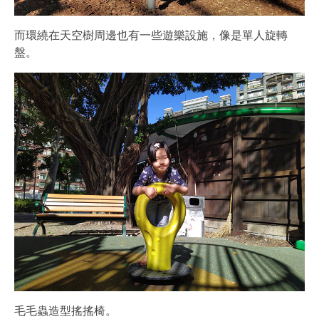
而環繞在天空樹周邊也有一些遊樂設施，像是單人旋轉
盤。
毛毛蟲造型搖搖椅。