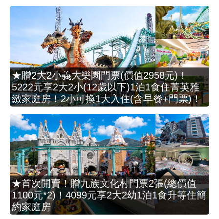
★贈2大2小義大樂園門票(價值2958元)！
5222元享2大2小(12歲以下)1泊1食住菁英雅
緻家庭房！2小可換1大入住(含早餐+門票)！
★首次開賣！贈九族文化村門票2張(總價值
1100元*2)！4099元享2大2幼1泊1食升等住簡
約家庭房