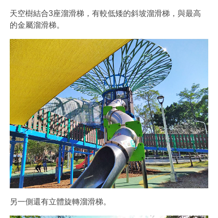
天空樹結合3座溜滑梯，有較低矮的斜坡溜滑梯，與最高
的金屬溜滑梯。
另一側還有立體旋轉溜滑梯。