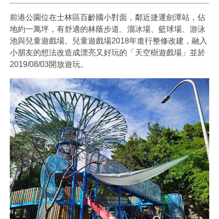
前港公園位在士林區百齡國小對面，鄰近捷運劍潭站，佔
地約一萬坪，有舒適的林蔭步道、溜冰場、籃球場、游泳
池與兒童遊戲場。兒童遊戲場2018年進行整修改建，融入
小朋友的想法改造成漂亮又好玩的「天空樹遊戲場」並於
2019/08/03開放遊玩。