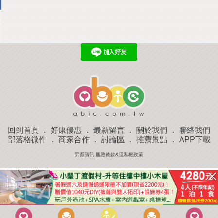
回到首頁
．
好康優惠
．
最新留言
．
關於我們
．
聯絡我們
部落格微件
．
商家合作
．
討論區
．
推薦景點
．
APP下載
羿磊資訊 服務條款&隱私權政策