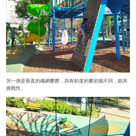
另一側是垂直的繩網攀爬，與有斜度的攀岩牆不同，頗具
挑戰性。