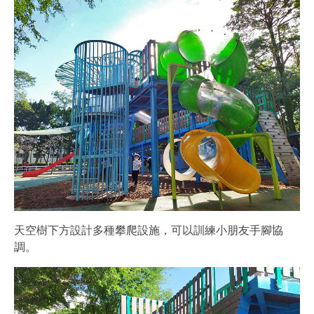
天空樹下方設計多種攀爬設施，可以訓練小朋友手腳協
調。