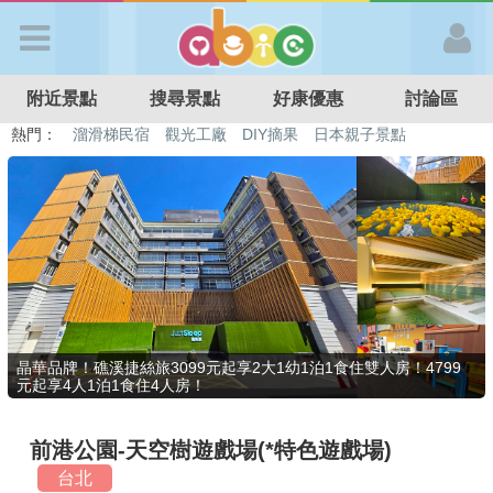
歡迎加入
附近景點
搜尋景點
好康優惠
討論區
APP登入
熱門：
溜滑梯民宿
觀光工廠
DIY摘果
日本親子景點
特色遊戲場
親子住房優惠
台北親子餐廳
溫泉泡湯SPA
首 頁
搜尋景點
好康優惠
晶華品牌！礁溪捷絲旅3099元起享2大1幼1泊1食住雙人房！4799
元起享4人1泊1食住4人房！
最新消息
前港公園-天空樹遊戲場(*特色遊戲場)
最新留言
台北