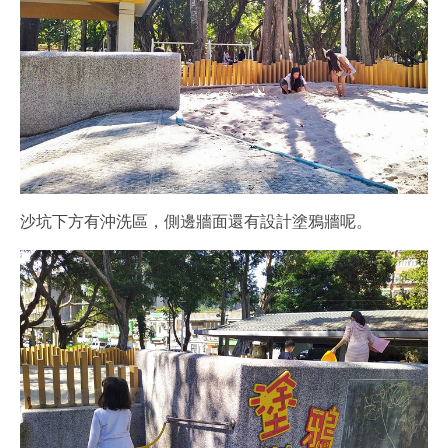
沙坑下方有沖洗區，側邊牆面還有設計塗鴉牆呢。