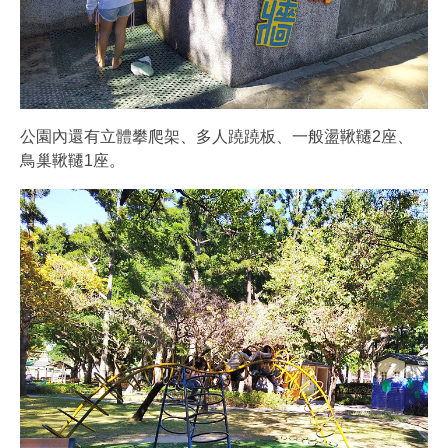
公園內還有立體攀爬架、多人蹺蹺板、一般盪鞦韆2座、
鳥巢鞦韆1座。