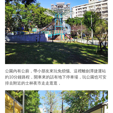
公園內有公廁，帶小朋友來玩免煩惱。這裡離劍潭捷運站
約10分鐘路程，開車來的話有地下停車場，玩公園也可安
排去附近的士林夜市走走逛逛，