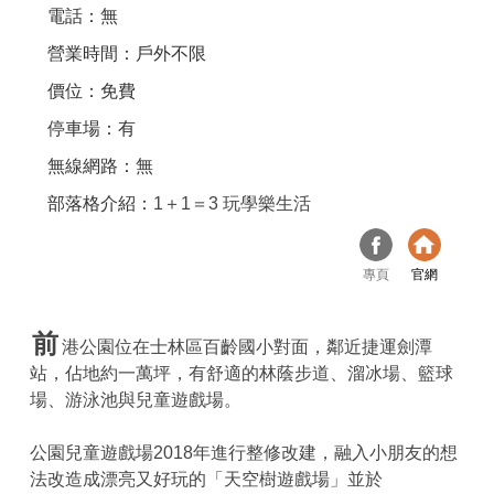
電話：無
營業時間：戶外不限
價位：免費
停車場：有
無線網路：無
部落格介紹：
1＋1＝3 玩學樂生活
專頁
官網
前
港公園位在士林區百齡國小對面，鄰近捷運劍潭
站，佔地約一萬坪，有舒適的林蔭步道、溜冰場、籃球
場、游泳池與兒童遊戲場。
公園兒童遊戲場2018年進行整修改建，融入小朋友的想
法改造成漂亮又好玩的「天空樹遊戲場」並於