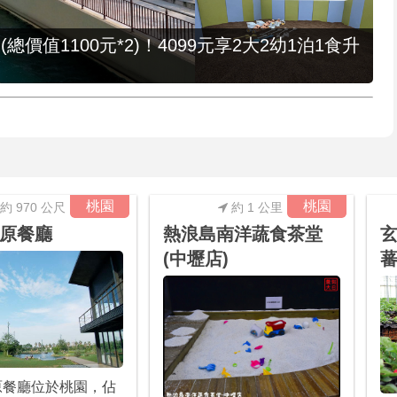
值1100元*2)！4099元享2大2幼1泊1食升
桃園
桃園
約 970 公尺
約 1 公里
原餐廳
熱浪島南洋蔬食茶堂
玄
(中壢店)
蕃
原餐廳位於桃園，佔