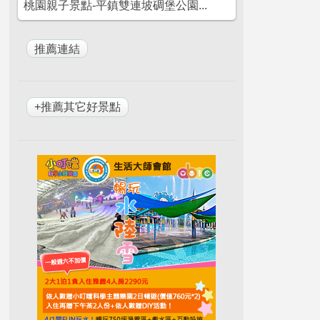
桃園親子景點-平鎮雙連坡碉堡公園...
+推薦其它好景點