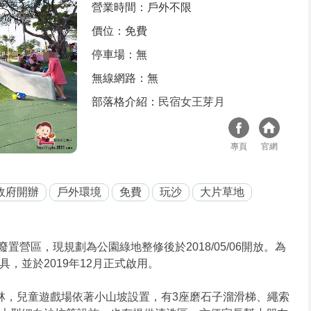
營業時間：戶外不限
價位：免費
停車場：無
無線網路：無
部落格介紹：
民宿女王芽月
專頁
官網
政府開辦
戶外環境
免費
玩沙
大片草地
營區，現規劃為公園綠地整修後於2018/05/06開放。為
，並於2019年12月正式啟用。
林，兒童遊戲場依著小山坡設置，有3座磨石子溜滑梯、繩索