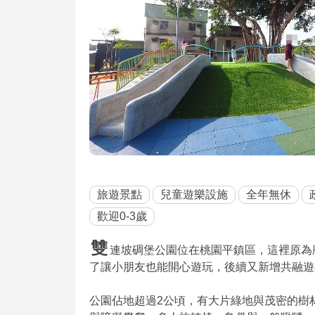
旅遊景點
兒童遊樂設施
全年無休
歡迎0-3歲
雙
連坡碉堡公園位在桃園平鎮區，這裡原為廢置
了讓小朋友也能開心遊玩，後續又新增共融遊具
公園佔地超過2公頃，有大片綠地與茂密的樹