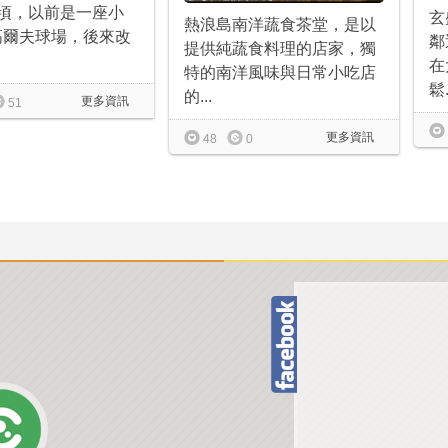
公頃，以前是一座小
玄
熱浪島南洋蔬食茶堂，是以
高爾夫球場，後來改
鄰
提供純蔬食料理的店家，獨
在
特的南洋風味與日常小吃店
鬆.
的...
更多資訊
51
更多資訊
48
0