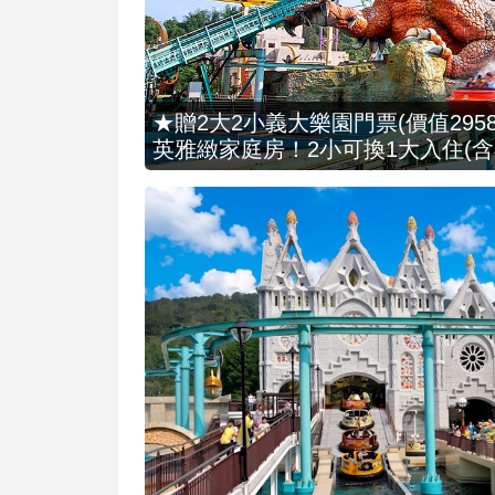
★贈2大2小義大樂園門票(價值2958
英雅緻家庭房！2小可換1大入住(含