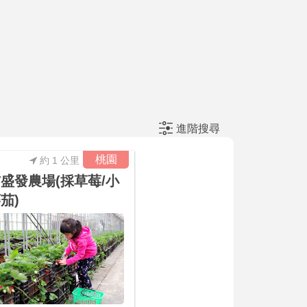
進階搜尋
桃園
約 1 公里
盛發農場(採草莓/小
茄)