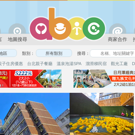
言
地圖搜尋
商家合作
類別：
搜尋：
親子住房優惠
台北親子餐廳
溫泉泡湯SPA
溜滑梯民宿
觀光工廠
D