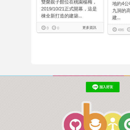
雙榮親子館位在桃園楊梅，
地約4
2019/10/21正式開幕，這是
九洞的
棟全新打造的建築...
建...
更多資訊
0
0
496