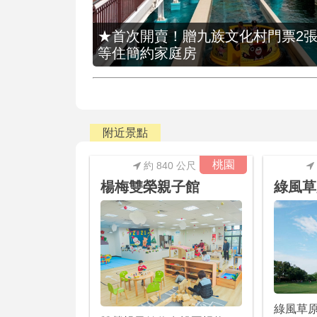
★首次開賣！贈九族文化村門票2張(總價
等住簡約家庭房
附近景點
桃園
約 840 公尺
楊梅雙榮親子館
綠風草
綠風草