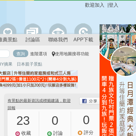
歡迎加入
|
登入
推薦景點
討論區
聯絡我們
APP下載
進階選項
使用地圖搜尋功能
IY摘果
日本親子景點
有景點的最新資訊或標籤建議，歡迎
回報
0
23
0
評分
收藏
討論