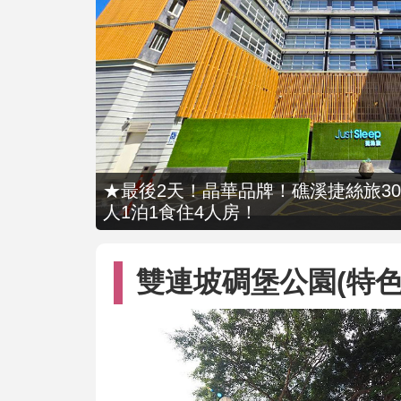
★最後2天！晶華品牌！礁溪捷絲旅309
人1泊1食住4人房！
雙連坡碉堡公園(特色