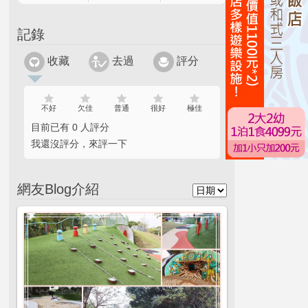
記錄
收藏
去過
評分
不好
欠佳
普通
很好
極佳
目前已有 0 人評分
我還沒評分，來評一下
網友Blog介紹