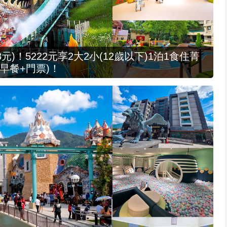
元)！5222元享2大2小(12歲以下)1泊1食住菁
早餐+門票)！