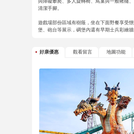
與障礙攀爬、多人旋轉椅、鳥巢與一般鞦韆、
清潔手腳。
遊戲場部份區域有樹蔭，坐在下面野餐享受愜
堡、砲台等展示，碉堡內還有早期士兵彩繪牆
好康優惠
觀看留言
地圖功能