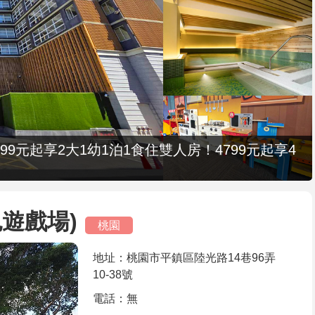
9元起享2大1幼1泊1食住雙人房！4799元起享4
遊戲場)
桃園
地址：桃園市平鎮區陸光路14巷96弄
10-38號
電話：無