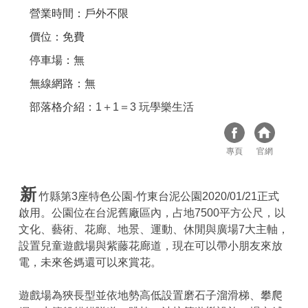
營業時間：戶外不限
價位：免費
停車場：無
無線網路：無
部落格介紹：
1＋1＝3 玩學樂生活
專頁
官網
新
竹縣第3座特色公園-竹東台泥公園2020/01/21正式
啟用。公園位在台泥舊廠區內，占地7500平方公尺，以
文化、藝術、花廊、地景、運動、休閒與廣場7大主軸，
設置兒童遊戲場與紫藤花廊道，現在可以帶小朋友來放
電，未來爸媽還可以來賞花。
遊戲場為狹長型並依地勢高低設置磨石子溜滑梯、攀爬