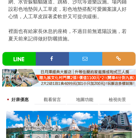
網、水管躲貓貓隧道、跳樁、沙坑等遊樂設施。場內鋪
設彩色地墊與人工草皮，彩色地墊搭配可愛圖案讓人好
心情，人工草皮踩著柔軟舒又可提供緩衝。
裡面也有給家長休息的座椅，不過目前無遮陽設施，若
夏天前來記得做好防曬措施。
好康優惠
觀看留言
地圖功能
檢視街景