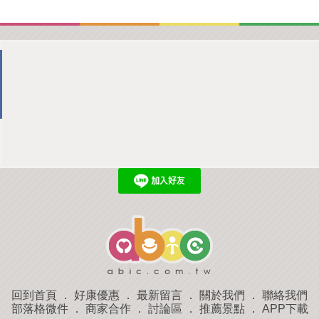
回到首頁
．
好康優惠
．
最新留言
．
關於我們
．
聯絡我們
部落格微件
．
商家合作
．
討論區
．
推薦景點
．
APP下載