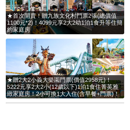
★首次開賣！贈九族文化村門票2張(總價值
1100元*2)！4099元享2大2幼1泊1食升等住簡
約家庭房
★贈2大2小義大樂園門票(價值2958元)！
5222元享2大2小(12歲以下)1泊1食住菁英雅
緻家庭房！2小可換1大入住(含早餐+門票)！