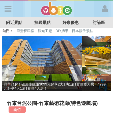
歡迎加入
附近景點
搜尋景點
好康優惠
討論區
APP登入
熱門：
溜滑梯民宿
觀光工廠
DIY摘果
日本親子景點
特色遊戲場
親子住房優惠
台北親子餐廳
溫泉泡湯SPA
首 頁
搜尋景點
好康優惠
晶華品牌！礁溪捷絲旅3099元起享2大1幼1泊1食住雙人房！4799
元起享4人1泊1食住4人房！
最新消息
竹東台泥公園-竹東藝術花廊(特色遊戲場)
最新留言
新竹