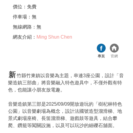
價位：免費
停車場：無
無線網路：無
網友介紹：
Ming Shun Chen
專頁
官網
新
竹縣竹東鎮以音樂為主題，串連3座公園，設計「音
樂造鎮三部曲」將音樂融入特色遊具中，不僅外觀有特
色，也能讓小朋友放電趣。
音樂造鎮第三部是2025/09/09開放遊玩的「樹杞林特色
公園」以音樂劇場為概念，設計法國號造型溜滑梯、地
景式劇場座椅、長笛溜滑梯、遊戲鼓等遊具，結合攀
爬、鑽籠等闖關設施，以及可以玩沙的細礫石舖面。