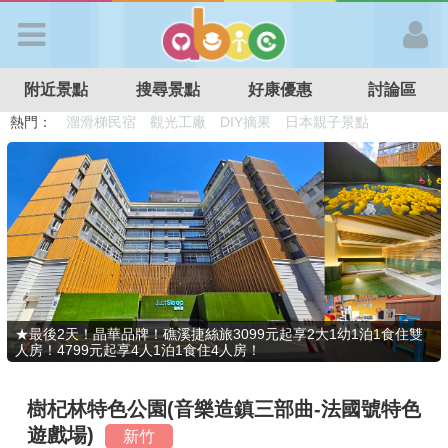
歡迎加入
附近景點
搜尋景點
好康優惠
討論區
APP登入
熱門：
溜滑梯民宿
觀光工廠
DIY摘果
日本親子景點
特色遊戲場
親子住房優惠
台北親子餐廳
溫泉泡湯SPA
首 頁
搜尋景點
好康優惠
★最後2天！晶華品牌！礁溪捷絲旅3099元起享2大1幼1泊1食住雙
人房！4799元起享4人1泊1食住4人房！
最新消息
樹杞林特色公園(音樂造鎮三部曲-法國號特色
最新留言
遊戲場)
新竹