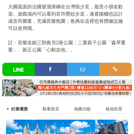
大圓弧面的法國號溜滑梯在台灣很少見，最受小朋友歡
迎。遊戲場內可以看到音符壓紋步道，連遮陽棚也設計
成音符圖案，充滿音樂氛圍；爸媽在這裡也有體健設施
可以使用哦。
註：音樂造鎮三部曲另2座公園：二重親子公園「森琴重
重」、新正公園「心動吉他」。
好康優惠
觀看留言
地圖功能
檢視街景