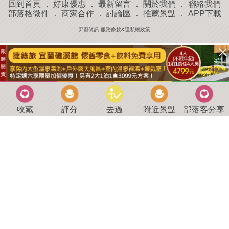
回到首頁
．
好康優惠
．
最新留言
．
關於我們
．
聯絡我們
部落格微件
．
商家合作
．
討論區
．
推薦景點
．
APP下載
羿磊資訊 服務條款&隱私權政策
收藏
評分
去過
附近景點
部落客分享