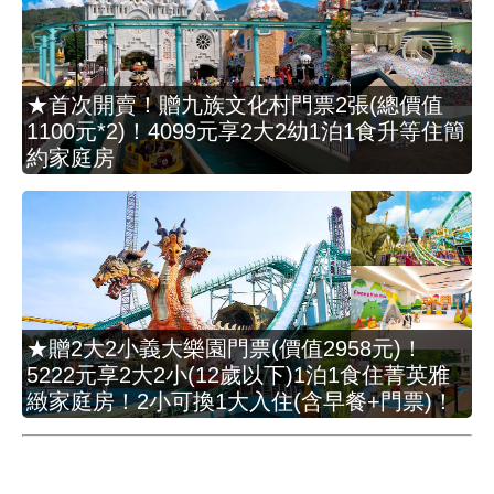
★首次開賣！贈九族文化村門票2張(總價值
1100元*2)！4099元享2大2幼1泊1食升等住簡
約家庭房
★贈2大2小義大樂園門票(價值2958元)！
5222元享2大2小(12歲以下)1泊1食住菁英雅
緻家庭房！2小可換1大入住(含早餐+門票)！