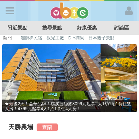
歡迎加入
附近景點
搜尋景點
好康優惠
討論區
APP登入
熱門：
溜滑梯民宿
觀光工廠
DIY摘果
日本親子景點
特色遊戲場
親子住房優惠
台北親子餐廳
溫泉泡湯SPA
首 頁
搜尋景點
好康優惠
★最後2天！晶華品牌！礁溪捷絲旅3099元起享2大1幼1泊1食住雙
人房！4799元起享4人1泊1食住4人房！
最新消息
天勝農場
宜蘭
最新留言