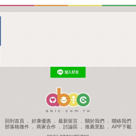
回到首頁
．
好康優惠
．
最新留言
．
關於我們
．
聯絡我們
部落格微件
．
商家合作
．
討論區
．
推薦景點
．
APP下載