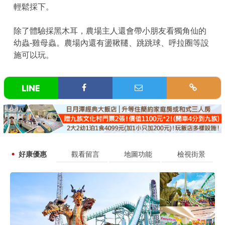
輕鬆採下。
除了體驗採黑木耳，農場主人還會帶小朋友看獨角仙的
幼蟲-雞母蟲。農場內還有盪鞦韆、跳跳球、呼拉圈等設
施可以玩。
好康優惠
觀看留言
地圖功能
檢視街景