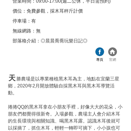
營業時間：09:00-17:00(週二公休，平日需預約)
價位：免費參觀，採木耳秤斤計價
停車場：有
無線網路：無
部落格介紹：
◎晨晨喬喬玩樂日記◎
專頁
官網
天
勝農場是以專業種植黑木耳為主，地點在宜蘭三星
鄉，2020年2月開放體驗自採黑木耳與黑木耳導覽活
動。
捲捲QQ的黑木耳拿在小朋友手裡，好像大大的花朵，小
朋友們都覺得很新奇。入場參觀，農場主人會介紹木耳
的生長環境與相關知識、喝黑木耳露。認識木耳後就可
以採摘了，抓住木耳，輕輕一轉即可摘下，小小孩也可