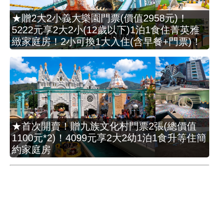
★贈2大2小義大樂園門票(價值2958元)！
5222元享2大2小(12歲以下)1泊1食住菁英雅
緻家庭房！2小可換1大入住(含早餐+門票)！
★首次開賣！贈九族文化村門票2張(總價值
1100元*2)！4099元享2大2幼1泊1食升等住簡
約家庭房