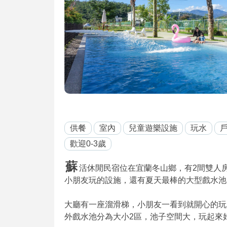
供餐
室內
兒童遊樂設施
玩水
歡迎0-3歲
蘇
活休閒民宿位在宜蘭冬山鄉，有2間雙人
小朋友玩的設施，還有夏天最棒的大型戲水池
大廳有一座溜滑梯，小朋友一看到就開心的玩
外戲水池分為大小2區，池子空間大，玩起來