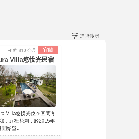
進階搜尋
宜蘭
約 810 公尺
ura Villa悠悅光民宿
ura Villa悠悅光位在宜蘭冬
鄉，近梅花湖，於2015年
月開始營...