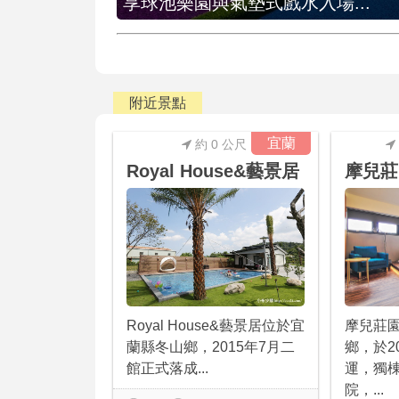
享球池樂園與氣墊式戲水入場...
附近景點
宜蘭
約 0 公尺
Royal House&藝景居
摩兒莊
Royal House&藝景居位於宜
摩兒莊
蘭縣冬山鄉，2015年7月二
鄉，於2
館正式落成...
運，獨
院，...