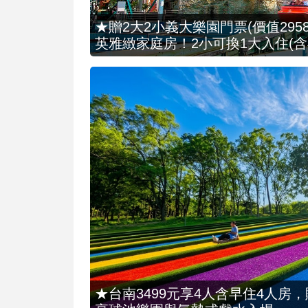
★贈2大2小義大樂園門票(價值2958
英雅緻家庭房！2小可換1大入住(含
★台南3499元享4人含早住4人房