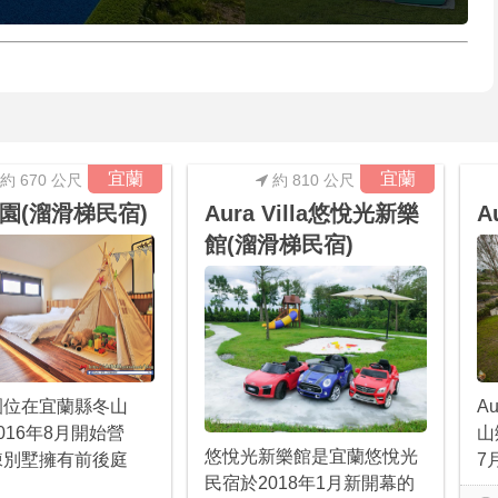
宜蘭
宜蘭
約 670 公尺
約 810 公尺
園(溜滑梯民宿)
Aura Villa悠悅光新樂
A
館(溜滑梯民宿)
A
園位在宜蘭縣冬山
山
016年8月開始營
悠悅光新樂館是宜蘭悠悅光
7
棟別墅擁有前後庭
民宿於2018年1月新開幕的