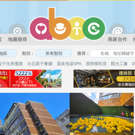
言
地圖搜尋
商家合作
類別：
搜尋：
親子住房優惠
台北親子餐廳
溫泉泡湯SPA
溜滑梯民宿
觀光工廠
D