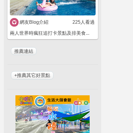
網友Blog介紹
225人看過
兩人世界時瘋狂追打卡景點及排美食...
+推薦其它好景點