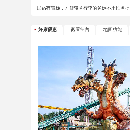
民宿有電梯，方便帶著行李的爸媽不用忙著提
好康優惠
觀看留言
地圖功能