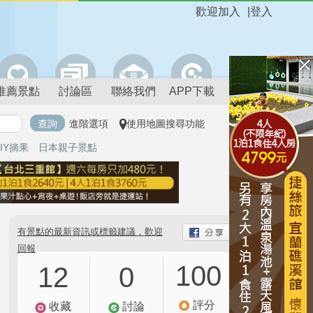
歡迎加入
|
登入
推薦景點
討論區
聯絡我們
APP下載
進階選項
使用地圖搜尋功能
IY摘果
日本親子景點
有景點的最新資訊或標籤建議，歡迎
回報
100
12
0
評分
收藏
討論