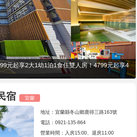
9元起享2大1幼1泊1食住雙人房！4799元起享4
閒民宿
宜蘭
地址：宜蘭縣冬山鄉鹿得三路163號
電話：0921-135-864
營業時間：入房15:00、退房11:00