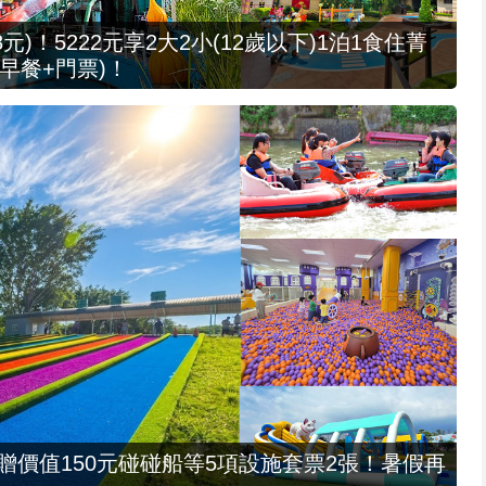
元)！5222元享2大2小(12歲以下)1泊1食住菁
早餐+門票)！
，贈價值150元碰碰船等5項設施套票2張！暑假再