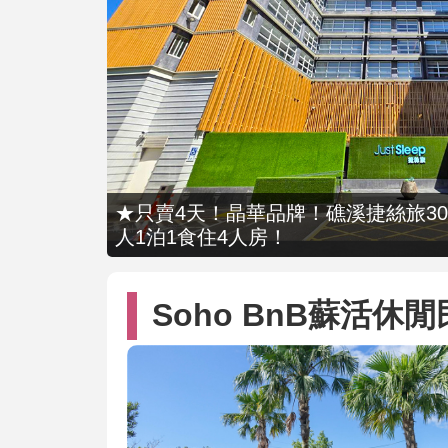
★只賣4天！晶華品牌！礁溪捷絲旅309
人1泊1食住4人房！
Soho BnB蘇活休