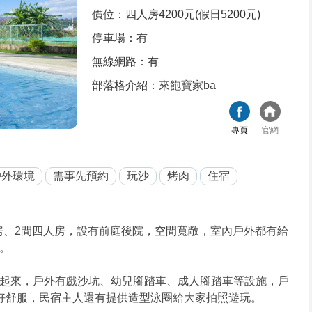
價位：四人房4200元(假日5200元)
停車場：有
無線網路：有
部落格介紹：
來飽寶家ba
專頁
官網
戶外環境
需事先預約
玩沙
烤肉
住宿
房、2間四人房，設有前庭後院，空間寬敞，室內戶外都有給
。
起來，戶外有戲沙坑、幼兒腳踏車、成人腳踏車等設施，戶
好舒服，民宿主人還有提供造型泳圈給大家拍照遊玩。