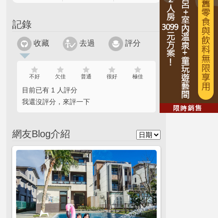
記錄
收藏
去過
評分
不好
欠佳
普通
很好
極佳
目前已有 1 人評分
我還沒評分，來評一下
網友Blog介紹