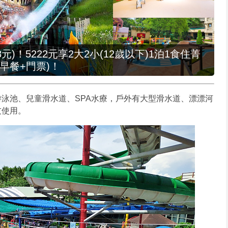
元)！5222元享2大2小(12歲以下)1泊1食住菁
早餐+門票)！
泳池、兒童滑水道、SPA水療，戶外有大型滑水道、漂漂河
友使用。