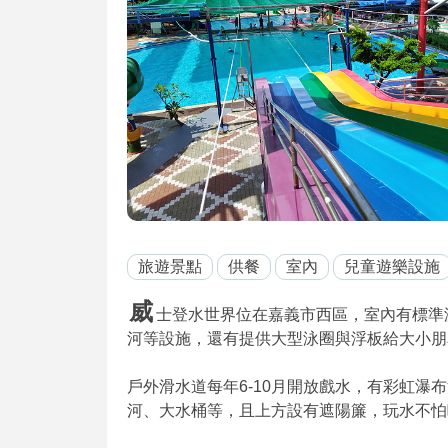
旅遊景點
供餐
室內
兒童遊樂設施
威
士登水世界位在嘉義市西區，室內有標準
河等設施，還有提供大型泳圈與浮板給大小朋
戶外滑水道每年6-10月開放戲水，有彩虹瀑
河、大水桶等，且上方設有遮陽簾，玩水不怕