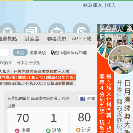
歡迎加入
|
登入
推薦景點
討論區
聯絡我們
APP下載
進階選項
使用地圖搜尋功能
IY摘果
日本親子景點
有景點的最新資訊或標籤建議，歡迎
回報
80
70
1
評分
收藏
討論