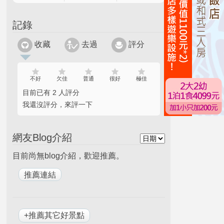
記錄
收藏
去過
評分
不好
欠佳
普通
很好
極佳
目前已有 2 人評分
我還沒評分，來評一下
網友Blog介紹
目前尚無blog介紹，歡迎推薦。
+推薦其它好景點