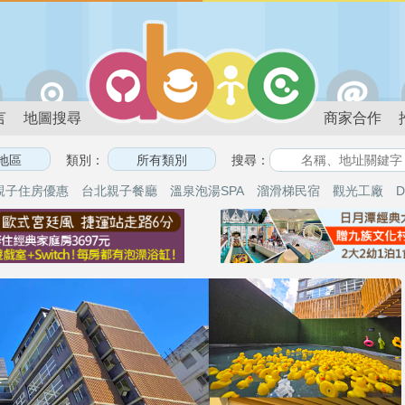
言
地圖搜尋
商家合作
類別：
搜尋：
親子住房優惠
台北親子餐廳
溫泉泡湯SPA
溜滑梯民宿
觀光工廠
D