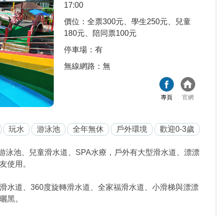
17:00
價位：全票300元、學生250元、兒童
180元、陪同票100元
停車場：有
無線網路：無
專頁
官網
玩水
游泳池
全年無休
戶外環境
歡迎0-3歲
游泳池、兒童滑水道、SPA水療，戶外有大型滑水道、漂漂
友使用。
布滑水道、360度旋轉滑水道、全家福滑水道、小滑梯與漂漂
曬黑。