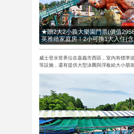
★贈2大2小義大樂園門票(價值2958
英雅緻家庭房！2小可換1大入住(含
威士登水世界位在嘉義市西區，室內有標準游
等設施，還有提供大型泳圈與浮板給大小朋