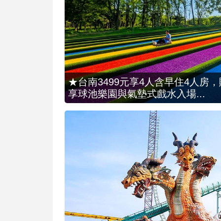
★台南3499元享4人含早住4人房
享球池樂園與氣墊式戲水入場...