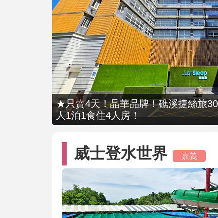
★只賣4天！晶華品牌！礁溪捷絲旅309
人1泊1食住4人房！
威士登水世界
嘉義