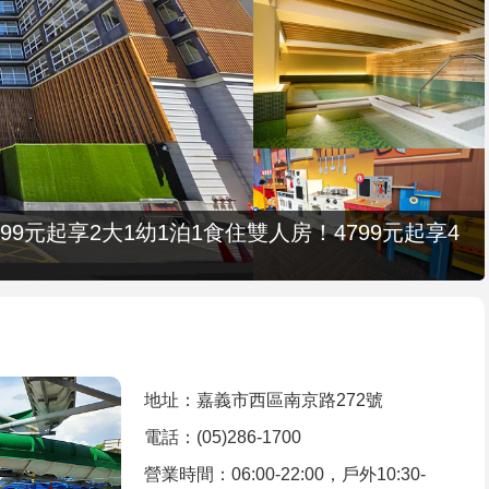
9元起享2大1幼1泊1食住雙人房！4799元起享4
地址：嘉義市西區南京路272號
電話：(05)286-1700
營業時間：06:00-22:00，戶外10:30-