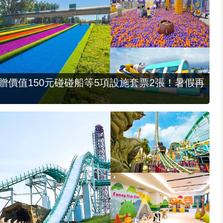
，贈價值150元碰碰船等5項設施套票2張！暑假再