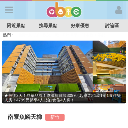
歡迎加入
附近景點
搜尋景點
好康優惠
討論區
APP登入
熱門：
溜滑梯民宿
觀光工廠
DIY摘果
日本親子景點
特色遊戲場
親子住房優惠
台北親子餐廳
溫泉泡湯SPA
首 頁
搜尋景點
好康優惠
★最後2天！晶華品牌！礁溪捷絲旅3099元起享2大1幼1泊1食住雙
人房！4799元起享4人1泊1食住4人房！
最新消息
南寮魚鱗天梯
新竹
最新留言