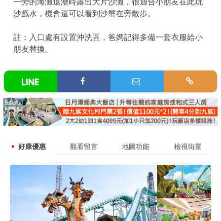
一旁的海灘退潮時露出大片沙灘，很適合小朋友在此玩
沙戲水，機會還可以看到沙蟹在旁散步。
註：入口處有設置沖洗區，爸媽記得多備一套衣服給小
朋友替換。
好康優惠
觀看留言
地圖功能
檢視街景