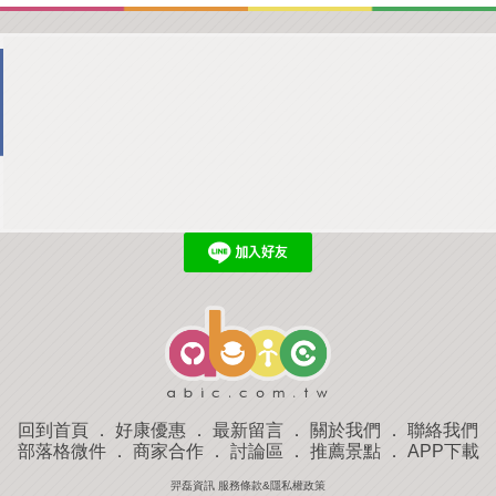
回到首頁
．
好康優惠
．
最新留言
．
關於我們
．
聯絡我們
部落格微件
．
商家合作
．
討論區
．
推薦景點
．
APP下載
羿磊資訊 服務條款&隱私權政策