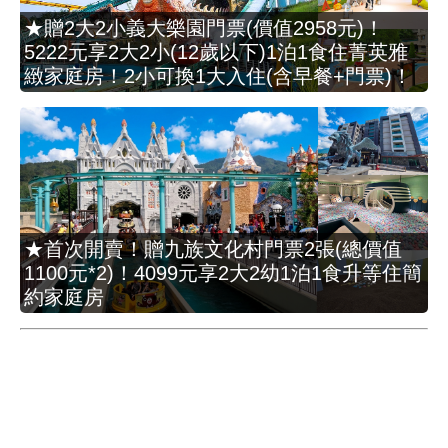
★贈2大2小義大樂園門票(價值2958元)！
5222元享2大2小(12歲以下)1泊1食住菁英雅
緻家庭房！2小可換1大入住(含早餐+門票)！
★首次開賣！贈九族文化村門票2張(總價值
1100元*2)！4099元享2大2幼1泊1食升等住簡
約家庭房