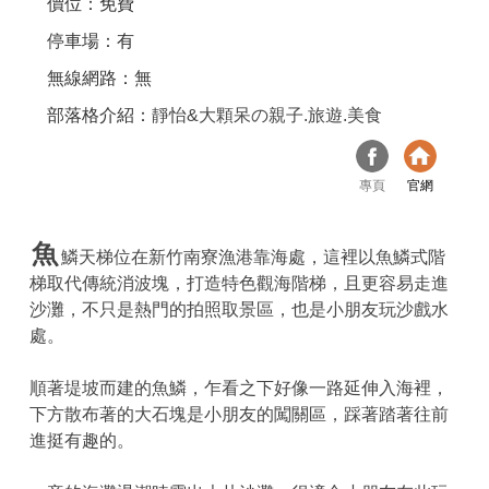
價位：免費
停車場：有
無線網路：無
部落格介紹：
靜怡&大顆呆の親子.旅遊.美食
專頁
官網
魚
鱗天梯位在新竹南寮漁港靠海處，這裡以魚鱗式階
梯取代傳統消波塊，打造特色觀海階梯，且更容易走進
沙灘，不只是熱門的拍照取景區，也是小朋友玩沙戲水
處。
順著堤坡而建的魚鱗，乍看之下好像一路延伸入海裡，
下方散布著的大石塊是小朋友的闖關區，踩著踏著往前
進挺有趣的。