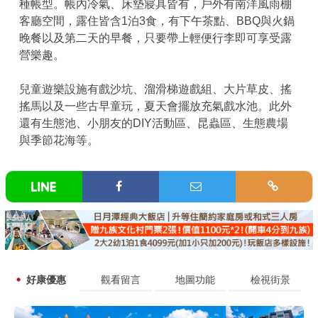
種帳型。帳內冷氣、床墊寢具皆有，戶外有南洋風雨棚
客廳空間，露住皆含1泊3食，有下午茶點、BBQ與火鍋
晚餐以及第二天的早餐，只要帶上輕便行李即可享受露
營樂趣。
兒童遊樂設施有戲沙坑、溜滑梯遊戲組、大片草皮、搖
搖馬以及一些古早童玩，夏天會擺放充氣戲水池。此外
還有生態池、小朋友的DIY活動區、昆蟲區、生態農場
與季節花海等。
好康優惠
觀看留言
地圖功能
檢視街景