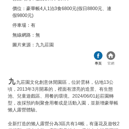
價位：豪華帳4人1泊3食6800元(假日8800元、連
假9800元)
停車場：有
無線網路：無
圖片來源：
九九莊園
專頁
官網
九
九莊園文化創意休閒園區，位於雲林，佔地13公
頃，2013年3月開幕的，裡面有漂亮的造景、有生態
池、兒童遊戲區、用餐的環境。2024/06/01起莊園轉
型，改採預約制聚會用餐或是活動入園，並新增豪華帳
懶人露營體驗。
全新打造的懶人露營分為3區共有14帳，有蓮花及遊牧2