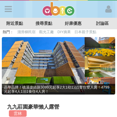
歡迎加入
附近景點
搜尋景點
好康優惠
討論區
APP登入
熱門：
溜滑梯民宿
觀光工廠
DIY摘果
日本親子景點
特色遊戲場
親子住房優惠
台北親子餐廳
溫泉泡湯SPA
首 頁
搜尋景點
好康優惠
晶華品牌！礁溪捷絲旅3099元起享2大1幼1泊1食住雙人房！4799
元起享4人1泊1食住4人房！
最新消息
九九莊園豪華懶人露營
最新留言
雲林