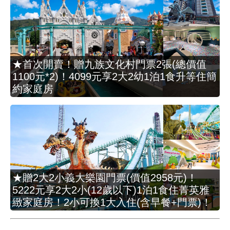
★首次開賣！贈九族文化村門票2張(總價值
1100元*2)！4099元享2大2幼1泊1食升等住簡
約家庭房
★贈2大2小義大樂園門票(價值2958元)！
5222元享2大2小(12歲以下)1泊1食住菁英雅
緻家庭房！2小可換1大入住(含早餐+門票)！