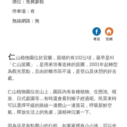
價位：免費參觀
停車場：有
無線網路：無
專頁
官網
仁
山植物園位於宜蘭，面積約有102公頃，最早是叫
「仁山苗圃」，是用來培養造林的苗圃，2001年起轉型
為觀光景點，且由於離市區不遠，是登山及休憩的好去
處。
仁山植物園位在山上，園區內有各種植物、生態池、噴
泉、日式庭園等…有時還會看到猴子經過呢。民眾來時
可以選擇平緩的路線一邊爬山一邊賞花，呼吸新鮮空
氣，釋放生活上的焦慮，讓精神沉澱一下。
因為這是有點爬山的行程，如果家裡有小小孩，可以坐