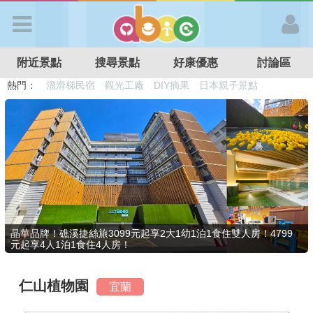
歡迎加入
附近景點
搜尋景點
好康優惠
討論區
APP登入
熱門：
溜滑梯民宿
觀光工廠
DIY摘果
日本親子景點
特色遊戲場
親子住房優惠
台北親子餐廳
溫泉泡湯SPA
首 頁
搜尋景點
好康優惠
晶華品牌！礁溪捷絲旅3099元起享2大1幼1泊1食住雙人房！4799
元起享4人1泊1食住4人房！
最新消息
仁山植物園
宜蘭
最新留言