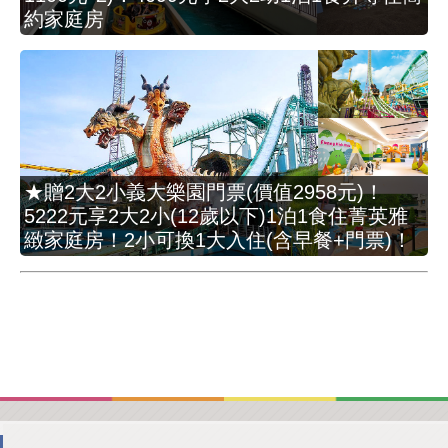
約家庭房
★贈2大2小義大樂園門票(價值2958元)！
5222元享2大2小(12歲以下)1泊1食住菁英雅
緻家庭房！2小可換1大入住(含早餐+門票)！