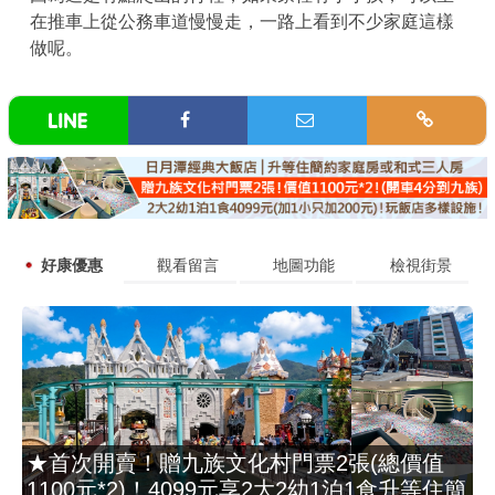
在推車上從公務車道慢慢走，一路上看到不少家庭這樣
做呢。
好康優惠
觀看留言
地圖功能
檢視街景
★首次開賣！贈九族文化村門票2張(總價值
1100元*2)！4099元享2大2幼1泊1食升等住簡