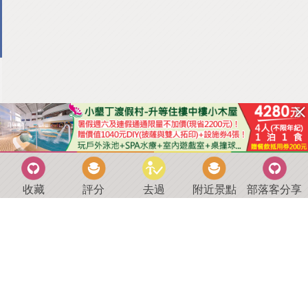
收藏
評分
去過
附近景點
部落客分享
回到首頁
．
好康優惠
．
最新留言
．
關於我們
．
聯絡我們
部落格微件
．
商家合作
．
討論區
．
推薦景點
．
APP下載
羿磊資訊 服務條款&隱私權政策