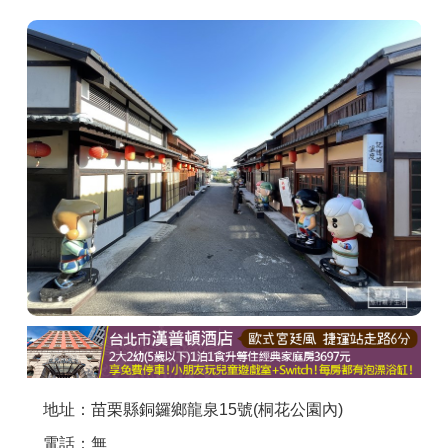
商家合作
推薦景點
討論區
聯絡我們
APP下載
地址：苗栗縣銅鑼鄉龍泉15號(桐花公園內)
電話：無