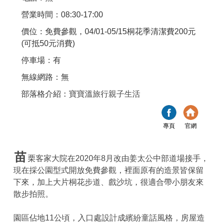
營業時間：08:30-17:00
價位：免費參觀，04/01-05/15桐花季清潔費200元
(可抵50元消費)
停車場：有
無線網路：無
部落格介紹：
寶寶溫旅行親子生活
專頁
官網
苗
栗客家大院在2020年8月改由姜太公中部道場接手，
現在採公園型式開放免費參觀，裡面原有的造景皆保留
下來，加上大片桐花步道、戲沙坑，很適合帶小朋友來
散步拍照。
園區佔地11公頃，入口處設計成繽紛童話風格，房屋造