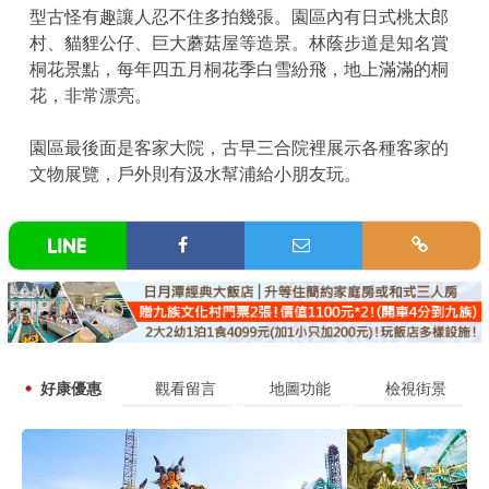
型古怪有趣讓人忍不住多拍幾張。園區內有日式桃太郎
村、貓貍公仔、巨大蘑菇屋等造景。林蔭步道是知名賞
桐花景點，每年四五月桐花季白雪紛飛，地上滿滿的桐
花，非常漂亮。
園區最後面是客家大院，古早三合院裡展示各種客家的
文物展覽，戶外則有汲水幫浦給小朋友玩。
好康優惠
觀看留言
地圖功能
檢視街景