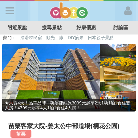
歡迎加入
附近景點
搜尋景點
好康優惠
討論區
APP登入
熱門：
溜滑梯民宿
觀光工廠
DIY摘果
日本親子景點
特色遊戲場
親子住房優惠
台北親子餐廳
溫泉泡湯SPA
首 頁
搜尋景點
好康優惠
★只賣4天！晶華品牌！礁溪捷絲旅3099元起享2大1幼1泊1食住雙
人房！4799元起享4人1泊1食住4人房！
最新消息
苗栗客家大院-姜太公中部道場(桐花公園)
最新留言
苗栗