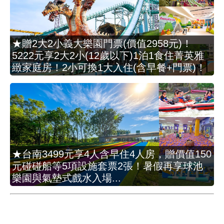
★贈2大2小義大樂園門票(價值2958元)！
5222元享2大2小(12歲以下)1泊1食住菁英雅
緻家庭房！2小可換1大入住(含早餐+門票)！
★台南3499元享4人含早住4人房，贈價值150
元碰碰船等5項設施套票2張！暑假再享球池
樂園與氣墊式戲水入場...