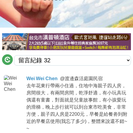
商家合作
推薦景點
討論區
聯絡我們
Wei Wei Chen
@
渡邊森活庭園民宿
去年花東行帶兩小住過，住地中海親子四人房，
APP下載
房間很大，有兩間房間，乾淨舒適，有小玩具玩
偶還有童書，對面就是兒童故事館，有小孩愛玩
的滑梯，晚上步行就可以到台東市吃美食，非常
方便，親子四人房是2200元，早餐是給餐劵到附
近的早餐店使用(我忘了多少)，整體來說還不錯~
~