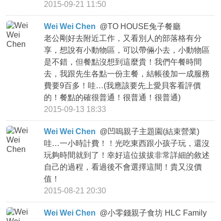
2015-09-21 11:50
Wei Wei Chen
@
TO HOUSE兔子餐廳
老公剛好去附近工作，又看別人的部落格有分
享，想說有小動物區，可以帶倆小去，小動物區
是不錯，但餐點沒想到這麼貴！我們午餐時間
去，我跟先生各點一份主餐，結帳後加一成服務
費要9百多！哇…(我應該要先上愛貝客看評價
的！餐點的確很普通！很普通！很普通)
2015-09-13 18:33
Wei Wei Chen
@
凹嗚親子主題園(結束營業)
哇…一小時計費！！光吃東西跟小孩子玩，還沒
玩夠時間就到了！幸好這位拔拔非常詳細的敘述
自己的過程，看過後不會選擇這間！貴又沒價
值！
2015-08-21 20:30
Wei Wei Chen
@
小零錢親子食坊 HLC Family