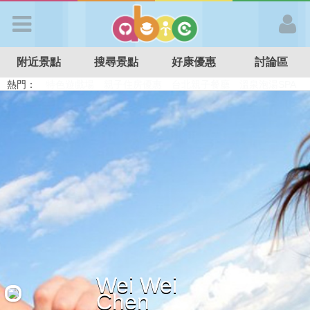
歡迎加入
附近景點
搜尋景點
好康優惠
討論區
APP登入
熱門：
溜滑梯民宿
觀光工廠
DIY摘果
日本親子景點
特色遊戲場
親子住房優惠
台北親子餐廳
溫泉泡湯SPA
首 頁
搜尋景點
好康優惠
最新消息
Wei Wei
最新留言
Chen