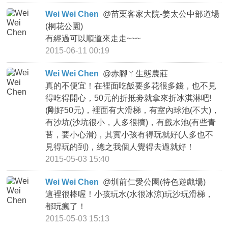
Wei Wei Chen
@
苗栗客家大院-姜太公中部道場
(桐花公園)
有經過可以順道來走走~~~
2015-06-11 00:19
Wei Wei Chen
@
赤腳ㄚ生態農莊
真的不便宜！在裡面吃飯要多花很多錢，也不見
得吃得開心，50元的折抵劵就拿來折冰淇淋吧!
(剛好50元)，裡面有大滑梯，有室內球池(不大)，
有沙坑(沙坑很小，人多很擠)，有戲水池(有些青
苔，要小心滑)，其實小孩有得玩就好(人多也不
見得玩的到)，總之我個人覺得去過就好！
2015-05-03 15:40
Wei Wei Chen
@
圳前仁愛公園(特色遊戲場)
這裡很棒喔！小孩玩水(水很冰涼)玩沙玩滑梯，
都玩瘋了！
2015-05-03 15:13