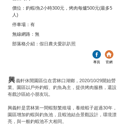
價位：釣蝦/魚2小時300元，烤肉每爐500元(最多5
人)
停車場：有
無線網路：無
部落格介紹：
假日農夫愛趴趴照
專頁
官網
興
義軒休閒園區位在雲林口湖鄉，2020/10/29開始營
業。園區以戶外釣蝦、釣魚為主，提供烤肉服務，還設
有戲沙區給小朋友玩。
興義軒是雲林第一間蝦類繁殖場，養殖蝦子超過30年，
園區增加釣蝦與釣魚池，且蝦池結合景觀設計，環境漂
亮，與一般釣蝦池不大相同。