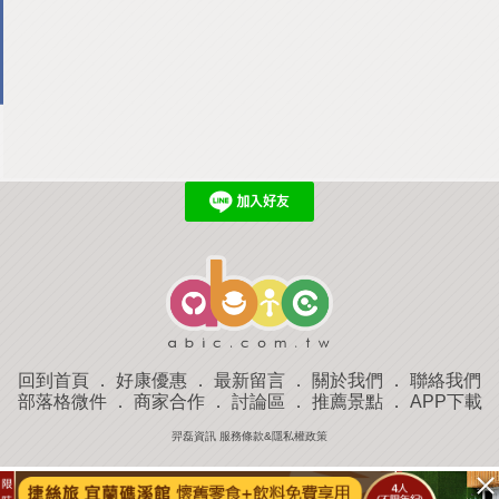
回到首頁
．
好康優惠
．
最新留言
．
關於我們
．
聯絡我們
部落格微件
．
商家合作
．
討論區
．
推薦景點
．
APP下載
羿磊資訊 服務條款&隱私權政策