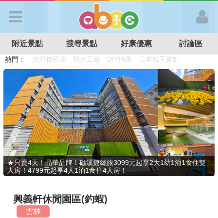
歡迎加入
附近景點
搜尋景點
好康優惠
討論區
APP登入
熱門：
溜滑梯民宿
觀光工廠
DIY摘果
日本親子景點
特色遊戲場
親子住房優惠
台北親子餐廳
溫泉泡湯SPA
首 頁
搜尋景點
好康優惠
★只賣4天！晶華品牌！礁溪捷絲旅3099元起享2大1幼1泊1食住雙
人房！4799元起享4人1泊1食住4人房！
最新消息
興義軒休閒園區(釣蝦)
最新留言
雲林