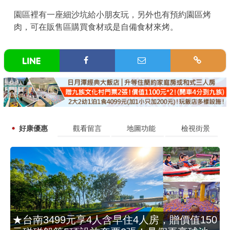
園區裡有一座細沙坑給小朋友玩，另外也有預約園區烤
肉，可在販售區購買食材或是自備食材來烤。
好康優惠
觀看留言
地圖功能
檢視街景
★台南3499元享4人含早住4人房，贈價值150