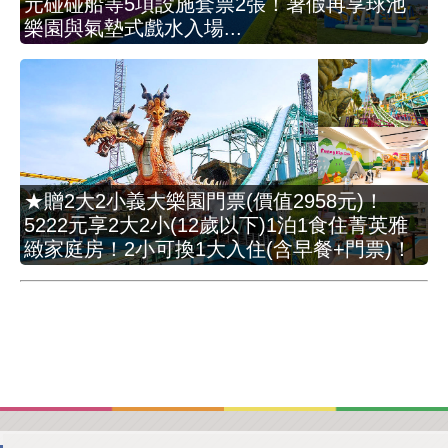
元碰碰船等5項設施套票2張！暑假再享球池
樂園與氣墊式戲水入場...
★贈2大2小義大樂園門票(價值2958元)！
5222元享2大2小(12歲以下)1泊1食住菁英雅
緻家庭房！2小可換1大入住(含早餐+門票)！