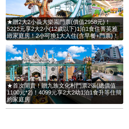
★贈2大2小義大樂園門票(價值2958元)！
5222元享2大2小(12歲以下)1泊1食住菁英雅
緻家庭房！2小可換1大入住(含早餐+門票)！
★首次開賣！贈九族文化村門票2張(總價值
1100元*2)！4099元享2大2幼1泊1食升等住簡
約家庭房