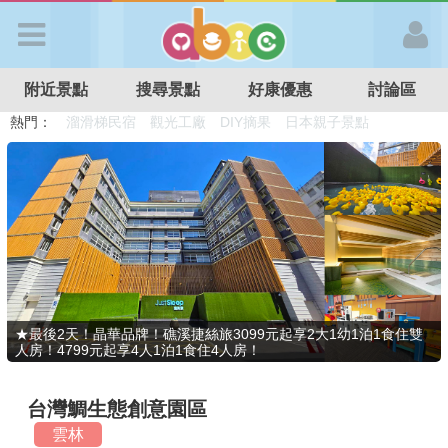
歡迎加入
附近景點
搜尋景點
好康優惠
討論區
APP登入
熱門：
溜滑梯民宿
觀光工廠
DIY摘果
日本親子景點
特色遊戲場
親子住房優惠
台北親子餐廳
溫泉泡湯SPA
首 頁
搜尋景點
好康優惠
★最後2天！晶華品牌！礁溪捷絲旅3099元起享2大1幼1泊1食住雙
人房！4799元起享4人1泊1食住4人房！
最新消息
台灣鯛生態創意園區
最新留言
雲林