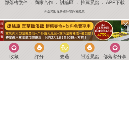
部落格微件
．
商家合作
．
討論區
．
推薦景點
．
APP下載
羿磊資訊 服務條款&隱私權政策
收藏
評分
去過
附近景點
部落客分享