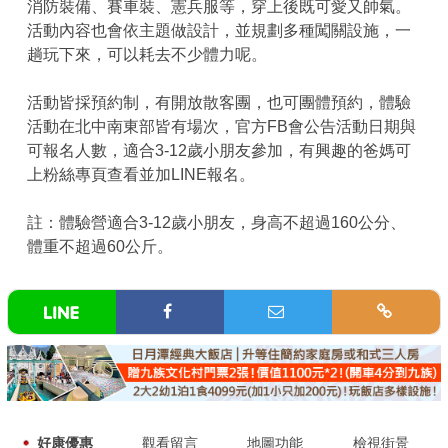
消防裝備、賽車裝、憲兵服等，穿上後既可愛又帥氣。
活動內容也會依主題做設計，並規劃多種闖關設施，一
趟玩下來，可以耗去不少體力呢。
活動皆採預約制，有開放散客團，也可團體預約，體驗
活動在北中南東部皆有場次，官方FB會公告活動日期與
可報名人數，適合3-12歲小朋友參加，有興趣的爸媽可
上粉絲專頁查看並加LINE報名。
註：體驗營適合3-12歲小朋友，身高不超過160公分、
體重不超過60公斤。
好康優惠
觀看留言
地圖功能
檢視街景