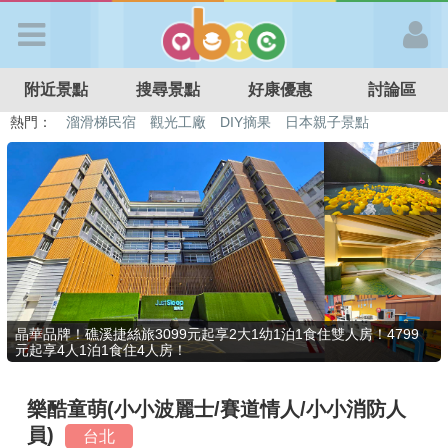
歡迎加入
附近景點
搜尋景點
好康優惠
討論區
APP登入
熱門：
溜滑梯民宿
觀光工廠
DIY摘果
日本親子景點
特色遊戲場
親子住房優惠
台北親子餐廳
溫泉泡湯SPA
首 頁
搜尋景點
好康優惠
晶華品牌！礁溪捷絲旅3099元起享2大1幼1泊1食住雙人房！4799
元起享4人1泊1食住4人房！
最新消息
樂酷童萌(小小波麗士/賽道情人/小小消防人
最新留言
員)
台北