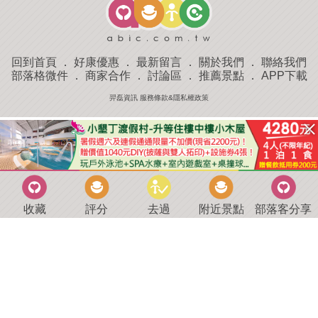
回到首頁
．
好康優惠
．
最新留言
．
關於我們
．
聯絡我們
部落格微件
．
商家合作
．
討論區
．
推薦景點
．
APP下載
羿磊資訊 服務條款&隱私權政策
收藏
評分
去過
附近景點
部落客分享