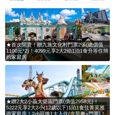
★首次開賣！贈九族文化村門票2張(總價值
1100元*2)！4099元享2大2幼1泊1食升等住簡
約家庭房
★贈2大2小義大樂園門票(價值2958元)！
5222元享2大2小(12歲以下)1泊1食住菁英雅
緻家庭房！2小可換1大入住(含早餐+門票)！