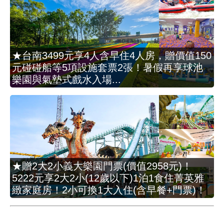
★台南3499元享4人含早住4人房，贈價值150
元碰碰船等5項設施套票2張！暑假再享球池
樂園與氣墊式戲水入場...
★贈2大2小義大樂園門票(價值2958元)！
5222元享2大2小(12歲以下)1泊1食住菁英雅
緻家庭房！2小可換1大入住(含早餐+門票)！