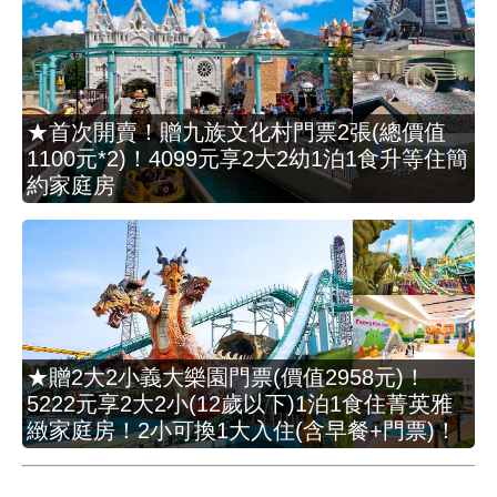
★首次開賣！贈九族文化村門票2張(總價值
1100元*2)！4099元享2大2幼1泊1食升等住簡
約家庭房
★贈2大2小義大樂園門票(價值2958元)！
5222元享2大2小(12歲以下)1泊1食住菁英雅
緻家庭房！2小可換1大入住(含早餐+門票)！