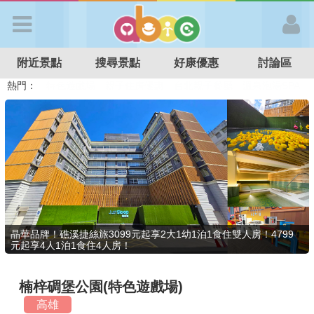
歡迎加入
附近景點
搜尋景點
好康優惠
討論區
APP登入
熱門：
溜滑梯民宿
觀光工廠
DIY摘果
日本親子景點
特色遊戲場
親子住房優惠
台北親子餐廳
溫泉泡湯SPA
首 頁
搜尋景點
好康優惠
晶華品牌！礁溪捷絲旅3099元起享2大1幼1泊1食住雙人房！4799
元起享4人1泊1食住4人房！
最新消息
楠梓碉堡公園(特色遊戲場)
最新留言
高雄