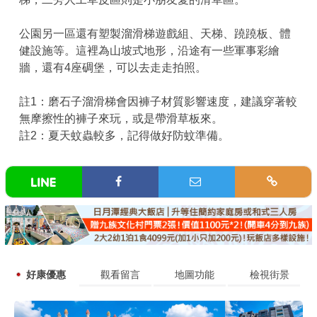
公園另一區還有塑製溜滑梯遊戲組、天梯、蹺蹺板、體
健設施等。這裡為山坡式地形，沿途有一些軍事彩繪
牆，還有4座碉堡，可以去走走拍照。
註1：磨石子溜滑梯會因褲子材質影響速度，建議穿著較
無摩擦性的褲子來玩，或是帶滑草板來。
註2：夏天蚊蟲較多，記得做好防蚊準備。
好康優惠
觀看留言
地圖功能
檢視街景