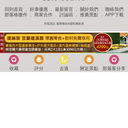
回到首頁
．
好康優惠
．
最新留言
．
關於我們
．
聯絡我們
部落格微件
．
商家合作
．
討論區
．
推薦景點
．
APP下載
羿磊資訊 服務條款&隱私權政策
收藏
評分
去過
附近景點
部落客分享