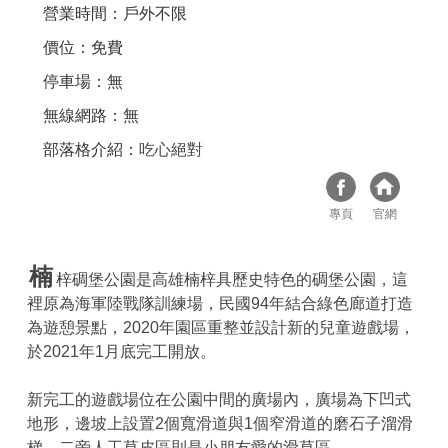
營業時間：戶外不限
價位：免費
停車場：無
無線網路：無
部落格介紹：
吃心絕對
專頁
官網
楠
梓碉堡公園是高雄楠梓具歷史特色的碉堡公園，這
裡原為海軍陸戰隊訓練場，民國94年結合綠色廊道打造
為遊憩景點，2020年園區重整並設計新的兒童遊戲場，
於2021年1月底完工開放。
新完工的遊戲場位在公園中間的廣場內，廣場為下凹式
地形，邊坡上設置2個寬滑道與1個窄滑道的磨石子溜滑
梯，二旁人工草皮區則是小朋友愛的滑草區。