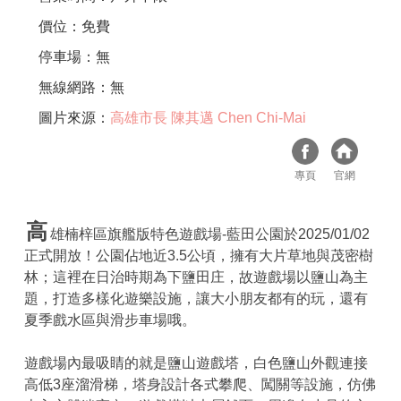
價位：免費
停車場：無
無線網路：無
圖片來源：
高雄市長 陳其邁 Chen Chi-Mai
專頁
官網
高
雄楠梓區旗艦版特色遊戲場-藍田公園於2025/01/02
正式開放！公園佔地近3.5公頃，擁有大片草地與茂密樹
林；這裡在日治時期為下鹽田庄，故遊戲場以鹽山為主
題，打造多樣化遊樂設施，讓大小朋友都有的玩，還有
夏季戲水區與滑步車場哦。
遊戲場內最吸睛的就是鹽山遊戲塔，白色鹽山外觀連接
高低3座溜滑梯，塔身設計各式攀爬、闖關等設施，仿佛