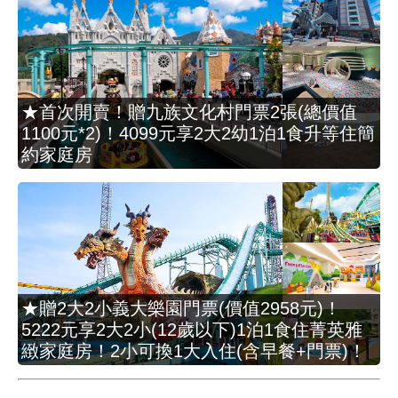
★首次開賣！贈九族文化村門票2張(總價值
1100元*2)！4099元享2大2幼1泊1食升等住簡
約家庭房
★贈2大2小義大樂園門票(價值2958元)！
5222元享2大2小(12歲以下)1泊1食住菁英雅
緻家庭房！2小可換1大入住(含早餐+門票)！