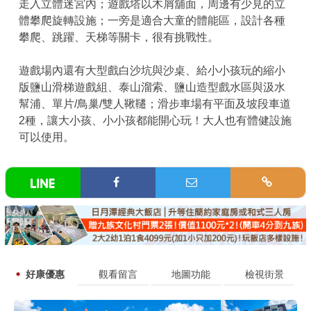
走入立體迷宮內；遊戲塔以木屑舖面，周邊有少見的立
體攀爬旋轉設施；一旁是適合大童的體能區，設計各種
攀爬、跳躍、天梯等關卡，很有挑戰性。
遊戲場內還有大型戲白沙坑與沙桌、給小小孩玩的縮小
版鹽山滑梯遊戲組、泰山溜索、鹽山造型戲水區與汲水
幫浦、單片/鳥巢/雙人鞦韆；滑步車場有平面及坡段車道
2種，讓大小孩、小小孩都能開心玩！大人也有體健設施
可以使用。
好康優惠
觀看留言
地圖功能
檢視街景