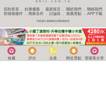
回到首頁
．
好康優惠
．
最新留言
．
關於我們
．
聯絡我們
部落格微件
．
商家合作
．
討論區
．
推薦景點
．
APP下載
羿磊資訊 服務條款&隱私權政策
收藏
評分
去過
附近景點
部落客分享