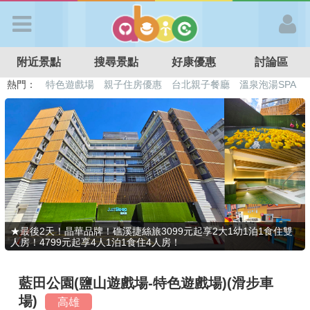
歡迎加入
附近景點
搜尋景點
好康優惠
討論區
APP登入
熱門：
溜滑梯民宿
觀光工廠
DIY摘果
日本親子景點
特色遊戲場
親子住房優惠
台北親子餐廳
溫泉泡湯SPA
首 頁
搜尋景點
好康優惠
★最後2天！晶華品牌！礁溪捷絲旅3099元起享2大1幼1泊1食住雙
人房！4799元起享4人1泊1食住4人房！
最新消息
藍田公園(鹽山遊戲場-特色遊戲場)(滑步車
最新留言
場)
高雄