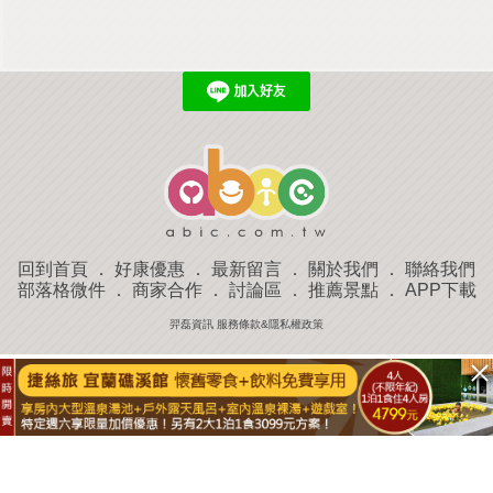
回到首頁
．
好康優惠
．
最新留言
．
關於我們
．
聯絡我們
部落格微件
．
商家合作
．
討論區
．
推薦景點
．
APP下載
羿磊資訊 服務條款&隱私權政策