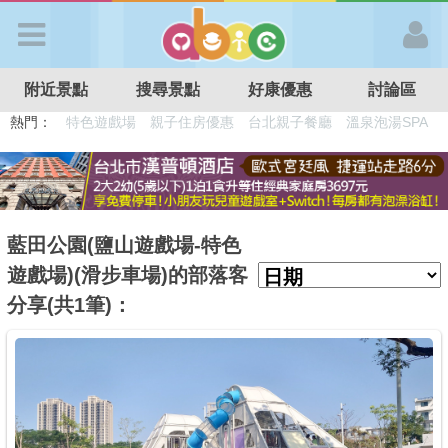
歡迎加入
附近景點
搜尋景點
好康優惠
討論區
APP登入
熱門：
特色遊戲場
親子住房優惠
台北親子餐廳
溫泉泡湯SPA
溜滑梯民宿
觀光工廠
DIY摘果
日本親子景點
首 頁
搜尋景點
藍田公園(鹽山遊戲場-特色
遊戲場)(滑步車場)的部落客
好康優惠
分享(共1筆)：
最新消息
最新留言