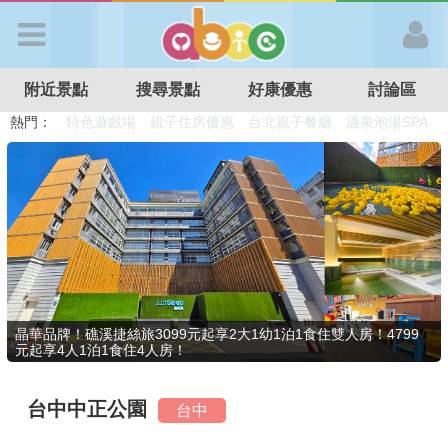
歡迎加入
附近景點
搜尋景點
好康優惠
討論區
APP登入
熱門：
溜滑梯民宿
觀光工廠
DIY摘果
日本親子景點
特色遊戲場
親子住房優惠
台北親子餐廳
溫泉泡湯SPA
首 頁
搜尋景點
好康優惠
晶華品牌！礁溪捷絲旅3099元起享2大1幼1泊1食住雙人房！4799
元起享4人1泊1食住4人房！
最新消息
台中中正公園
台中
最新留言