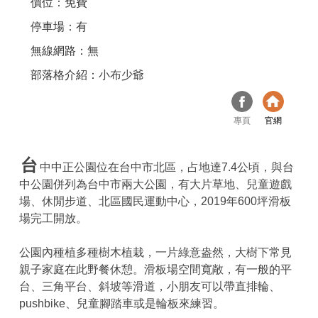
價位：免費
停車場：有
無線網路：無
部落格介紹：
小布少爺
專頁
官網
台
中中正公園位在台中市北區，占地達7.4公頃，與台
中公園併列為台中市兩大公園，有大片草地、兒童遊戲
場、休閒步道、北區國民運動中心，2019年600坪滑板
場完工開放。
公園內種植多種樹木植栽，一片綠意盎然，大樹下常見
親子家庭在此野餐休憩。滑板場空間寬敞，有一般的平
台、三角平台、斜坡等滑道，小朋友可以帶直排輪、
pushbike、兒童腳踏車或是輪板來練習。