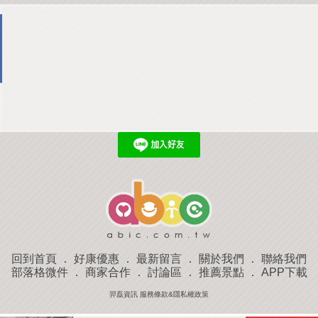
回到首頁
．
好康優惠
．
最新留言
．
關於我們
．
聯絡我們
部落格微件
．
商家合作
．
討論區
．
推薦景點
．
APP下載
羿磊資訊 服務條款&隱私權政策