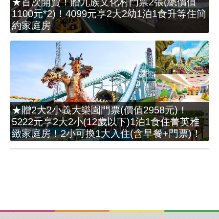
★首次開賣！贈九族文化村門票2張(總價值
1100元*2)！4099元享2大2幼1泊1食升等住簡
約家庭房
★贈2大2小義大樂園門票(價值2958元)！
5222元享2大2小(12歲以下)1泊1食住菁英雅
緻家庭房！2小可換1大入住(含早餐+門票)！