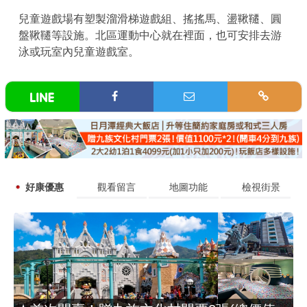
兒童遊戲場有塑製溜滑梯遊戲組、搖搖馬、盪鞦韆、圓
盤鞦韆等設施。北區運動中心就在裡面，也可安排去游
泳或玩室內兒童遊戲室。
好康優惠
觀看留言
地圖功能
檢視街景