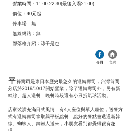
營業時間：11:00-22:30(最後入場21:00)
價位：40元起
停車場：無
無線網路：無
部落格介紹：
涼子是也
專頁
官網
平
祿壽司是東日本歷史最悠久的迴轉壽司，台灣首間
分店於2019/10/17開始營業，除了迴轉壽司外，另有新
幹線、超人送餐，晚餐時段還有小丑折氣球活動。
店家裝潢充滿日式風情，有4人座位與單人座位，送餐方
式有迴轉壽司拿取與平板點餐，點好的餐點會透過新幹
線、蜘蛛人、鋼鐵人送來，小朋友看到都覺得很有趣
呢。