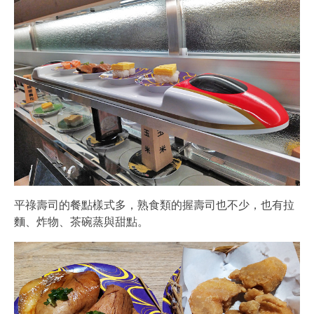
平祿壽司的餐點樣式多，熟食類的握壽司也不少，也有拉
麵、炸物、茶碗蒸與甜點。