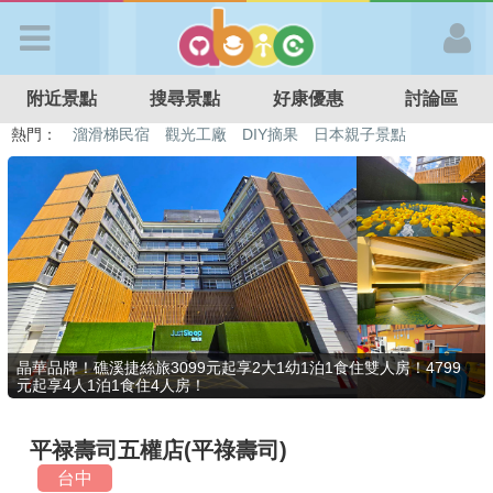
歡迎加入
附近景點
搜尋景點
好康優惠
討論區
APP登入
熱門：
溜滑梯民宿
觀光工廠
DIY摘果
日本親子景點
特色遊戲場
親子住房優惠
台北親子餐廳
溫泉泡湯SPA
首 頁
搜尋景點
好康優惠
晶華品牌！礁溪捷絲旅3099元起享2大1幼1泊1食住雙人房！4799
元起享4人1泊1食住4人房！
最新消息
平禄壽司五權店(平祿壽司)
最新留言
台中