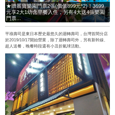
★贈麗寶樂園門票2張(價值899元*2)！3699
元享2大1幼含早餐入住，另有4大送4張樂園
門票...
平祿壽司是東日本歷史最悠久的迴轉壽司，台灣首間分店
於2019/10/17開始營業，除了迴轉壽司外，另有新幹線、
超人送餐，晚餐時段還有小丑折氣球活動。