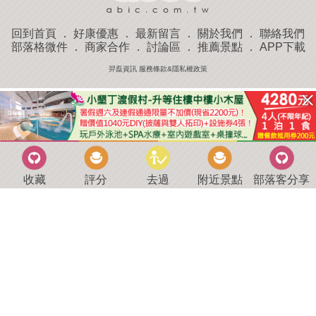
回到首頁
．
好康優惠
．
最新留言
．
關於我們
．
聯絡我們
部落格微件
．
商家合作
．
討論區
．
推薦景點
．
APP下載
羿磊資訊 服務條款&隱私權政策
收藏
評分
去過
附近景點
部落客分享