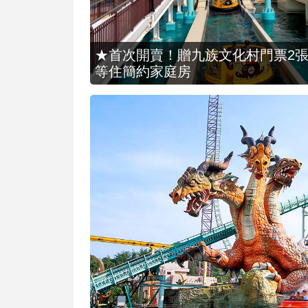
★首次開賣！贈九族文化村門票2張(總價
等住簡約家庭房