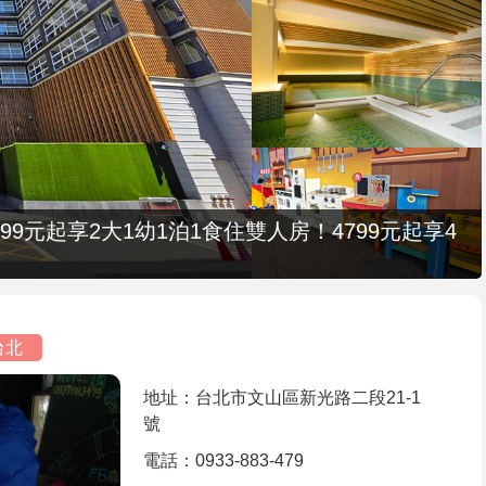
9元起享2大1幼1泊1食住雙人房！4799元起享4
台北
地址：台北市文山區新光路二段21-1
號
電話：0933-883-479