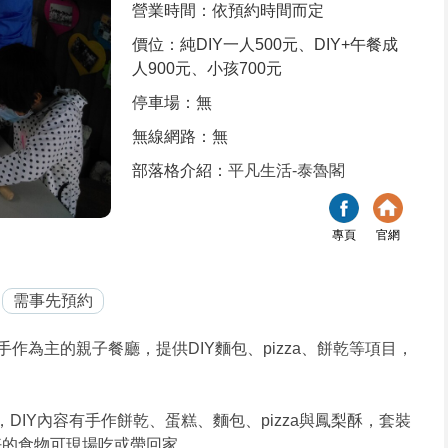
營業時間：依預約時間而定
價位：純DIY一人500元、DIY+午餐成
人900元、小孩700元
停車場：無
無線網路：無
部落格介紹：
平凡生活-泰魯閣
專頁
官網
需事先預約
作為主的親子餐廳，提供DIY麵包、pizza、餅乾等項目，
DIY內容有手作餅乾、蛋糕、麵包、pizza與鳳梨酥，套裝
做好的食物可現場吃或帶回家。