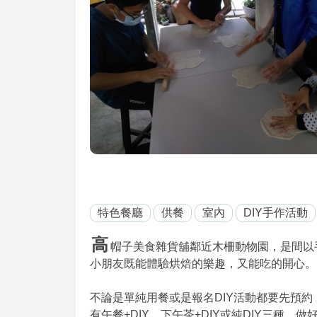
特色餐廳
供餐
室內
DIY手作活動
高
帽子美食雜貨舖鄰近木柵動物園，是間以手
小朋友既能體驗烘焙的樂趣，又能吃的開心。
不論是單純用餐或是報名DIY活動都要先預約，
有午餐+DIY、下午茶+DIY或純DIY三種，