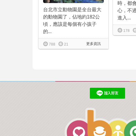
時，都
台北市立動物園是全台最大
心，不
的動物園了，佔地約182公
進入...
頃，應該是每個有小孩子
178
的...
更多資訊
788
21