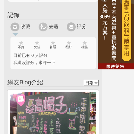
記錄
收藏
去過
評分
不好
欠佳
普通
很好
極佳
目前已有 0 人評分
我還沒評分，來評一下
網友Blog介紹