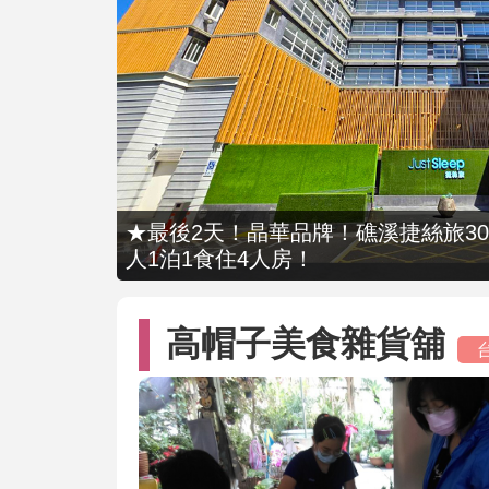
★最後2天！晶華品牌！礁溪捷絲旅309
人1泊1食住4人房！
高帽子美食雜貨舖