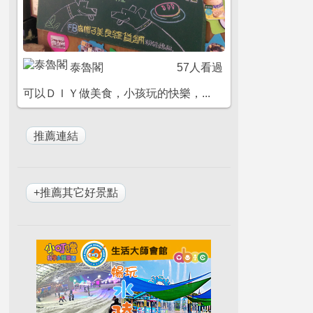
泰魯閣
57人看過
可以ＤＩＹ做美食，小孩玩的快樂，...
+推薦其它好景點