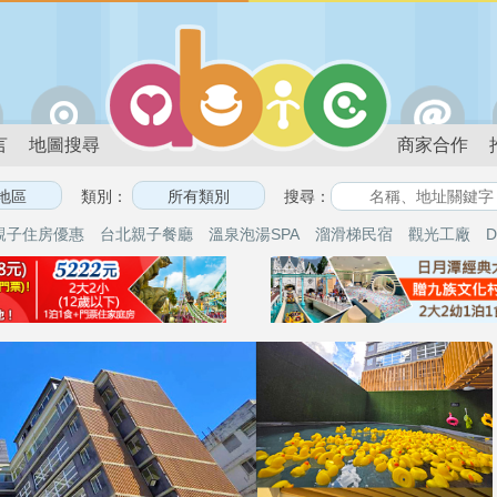
言
地圖搜尋
商家合作
類別：
搜尋：
親子住房優惠
台北親子餐廳
溫泉泡湯SPA
溜滑梯民宿
觀光工廠
D