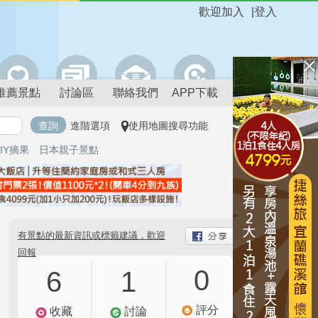
歡迎加入
|
登入
推薦景點
討論區
聯絡我們
APP下載
進階選項
使用地圖搜尋功能
IY摘果
日本親子景點
有景點的最新資訊或標籤建議，歡迎
回報
0
6
1
評分
收藏
討論