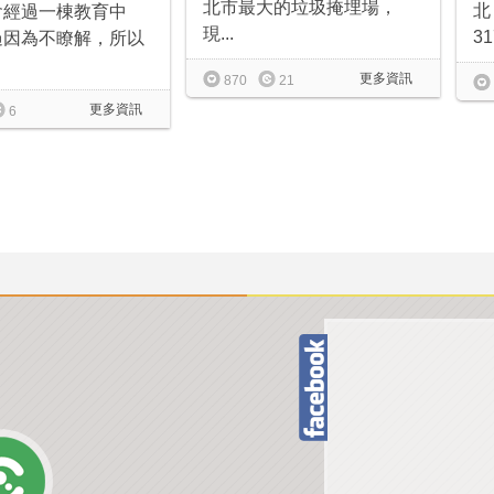
北市最大的垃圾掩埋場，
北
會經過一棟教育中
現...
3
過因為不瞭解，所以
更多資訊
870
21
更多資訊
6