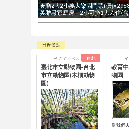
★贈2大2小義大樂園門票(價值2958
英雅緻家庭房！2小可換1大入住(含
附近景點
台北
約 710 公尺
臺北市立動物園-台北
教育中
市立動物園(木柵動物
物園
園)
當我們