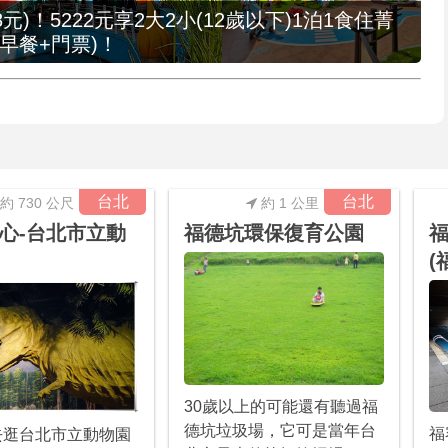
元)！5222元享2大2小(12歲以下)1泊1食住菁
早餐+門票)！
台北
台北
約 730 公尺
約 1 公里
心-台北市立動
福德坑環保復育公園
福
(
30歲以上的可能還有聽過福
德坑垃圾場，它可是當年台
福
去逛台北市立動物園