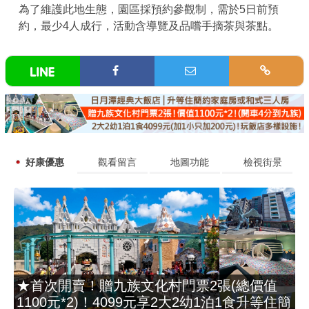
為了維護此地生態，園區採預約參觀制，需於5日前預
約，最少4人成行，活動含導覽及品嚐手摘茶與茶點。
好康優惠
觀看留言
地圖功能
檢視街景
★首次開賣！贈九族文化村門票2張(總價值
1100元*2)！4099元享2大2幼1泊1食升等住簡