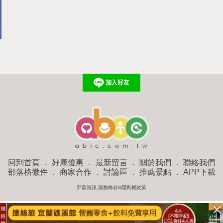
回到首頁
．
好康優惠
．
最新留言
．
關於我們
．
聯絡我們
部落格微件
．
商家合作
．
討論區
．
推薦景點
．
APP下載
羿磊資訊 服務條款&隱私權政策