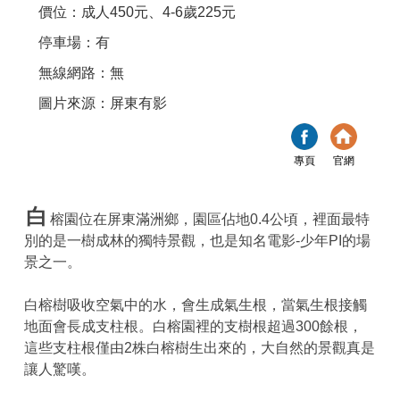
價位：成人450元、4-6歲225元
停車場：有
無線網路：無
圖片來源：屏東有影
專頁
官網
白
榕園位在屏東滿洲鄉，園區佔地0.4公頃，裡面最特
別的是一樹成林的獨特景觀，也是知名電影-少年PI的場
景之一。
白榕樹吸收空氣中的水，會生成氣生根，當氣生根接觸
地面會長成支柱根。白榕園裡的支樹根超過300餘根，
這些支柱根僅由2株白榕樹生出來的，大自然的景觀真是
讓人驚嘆。