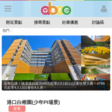
歡迎加入
附近景點
搜尋景點
好康優惠
討論區
APP登入
熱門：
溜滑梯民宿
觀光工廠
DIY摘果
日本親子景點
特色遊戲場
親子住房優惠
台北親子餐廳
溫泉泡湯SPA
首 頁
搜尋景點
好康優惠
晶華品牌！礁溪捷絲旅3099元起享2大1幼1泊1食住雙人房！4799
元起享4人1泊1食住4人房！
最新消息
港口白榕園(少年PI場景)
最新留言
屏東