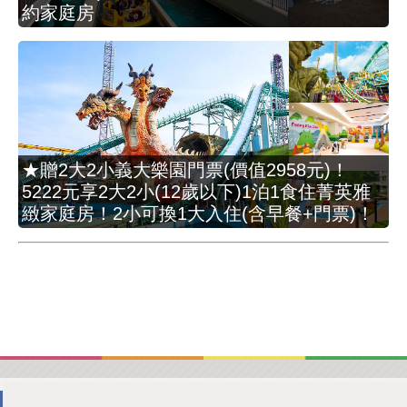
約家庭房
★贈2大2小義大樂園門票(價值2958元)！
5222元享2大2小(12歲以下)1泊1食住菁英雅
緻家庭房！2小可換1大入住(含早餐+門票)！