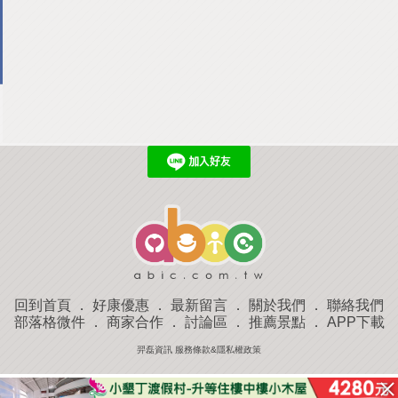
回到首頁
．
好康優惠
．
最新留言
．
關於我們
．
聯絡我們
部落格微件
．
商家合作
．
討論區
．
推薦景點
．
APP下載
羿磊資訊 服務條款&隱私權政策