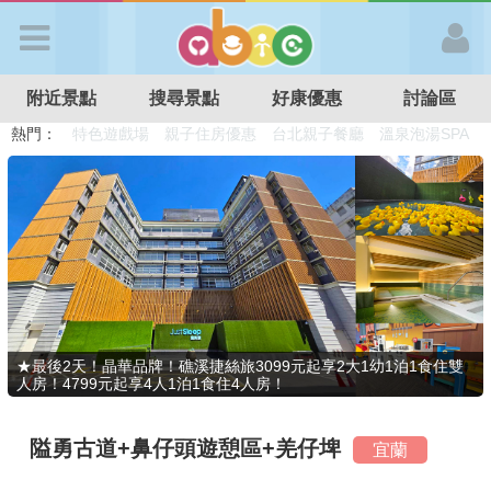
歡迎加入
附近景點
搜尋景點
好康優惠
討論區
APP登入
熱門：
溜滑梯民宿
觀光工廠
DIY摘果
日本親子景點
特色遊戲場
親子住房優惠
台北親子餐廳
溫泉泡湯SPA
首 頁
搜尋景點
好康優惠
★最後2天！晶華品牌！礁溪捷絲旅3099元起享2大1幼1泊1食住雙
人房！4799元起享4人1泊1食住4人房！
最新消息
隘勇古道+鼻仔頭遊憩區+羌仔埤
宜蘭
最新留言