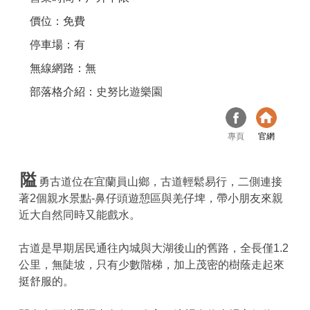
價位：免費
停車場：有
無線網路：無
部落格介紹：
史努比遊樂園
專頁
官網
隘
勇古道位在宜蘭員山鄉，古道輕鬆易行，二側連接
著2個親水景點-鼻仔頭遊憩區與羌仔埤，帶小朋友來親
近大自然同時又能戲水。
古道是早期居民通往內城與大湖後山的舊路，全長僅1.2
公里，無陡坡，只有少數階梯，加上茂密的樹蔭走起來
挺舒服的。