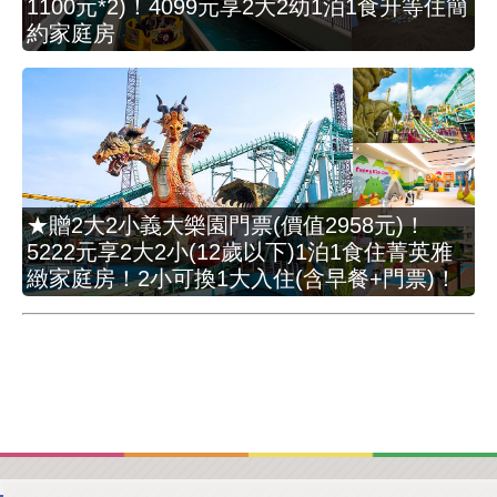
1100元*2)！4099元享2大2幼1泊1食升等住簡
約家庭房
★贈2大2小義大樂園門票(價值2958元)！
5222元享2大2小(12歲以下)1泊1食住菁英雅
緻家庭房！2小可換1大入住(含早餐+門票)！