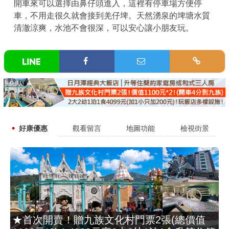
開車來可以選擇由鼻仔頭進入，這裡有停車場方便停
車，不用走很久就會接到羌仔埤。天然湧泉的埤塘水質
清澈涼爽，水池不會很深，可以安心讓小朋友玩。
好康優惠
觀看留言
地圖功能
檢視街景
★首次開賣！贈九族文化村門票2張(總價值