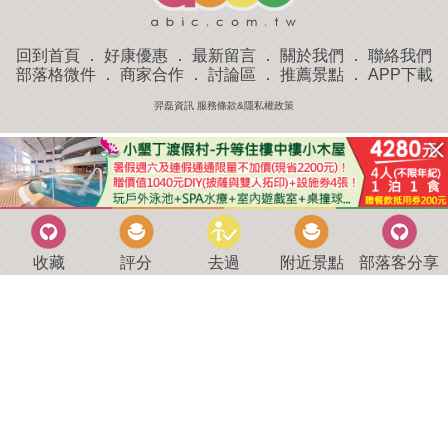
回到首頁
．
好康優惠
．
最新留言
．
關於我們
．
聯絡我們
部落格微件
．
商家合作
．
討論區
．
推薦景點
．
APP下載
羿磊資訊 服務條款&隱私權政策
收藏
評分
去過
附近景點
部落客分享