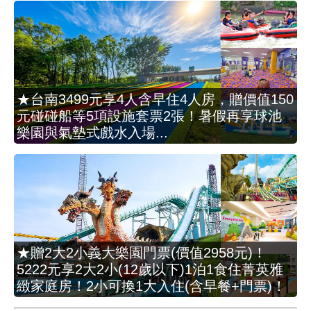
★台南3499元享4人含早住4人房，贈價值150
元碰碰船等5項設施套票2張！暑假再享球池
樂園與氣墊式戲水入場...
★贈2大2小義大樂園門票(價值2958元)！
5222元享2大2小(12歲以下)1泊1食住菁英雅
緻家庭房！2小可換1大入住(含早餐+門票)！