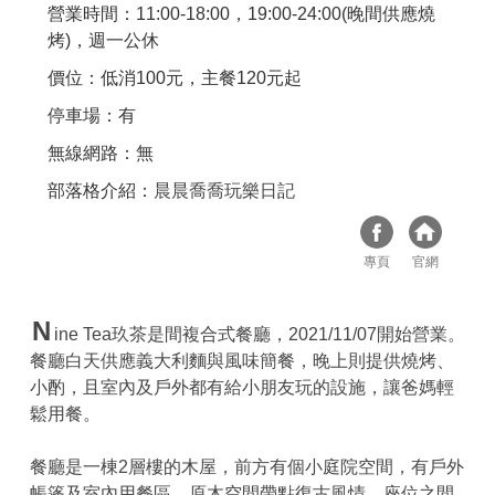
營業時間：11:00-18:00，19:00-24:00(晚間供應燒
烤)，週一公休
價位：低消100元，主餐120元起
停車場：有
無線網路：無
部落格介紹：
晨晨喬喬玩樂日記
專頁
官網
N
ine Tea玖茶是間複合式餐廳，2021/11/07開始營業。
餐廳白天供應義大利麵與風味簡餐，晚上則提供燒烤、
小酌，且室內及戶外都有給小朋友玩的設施，讓爸媽輕
鬆用餐。
餐廳是一棟2層樓的木屋，前方有個小庭院空間，有戶外
帳篷及室內用餐區，原木空間帶點復古風情，座位之間