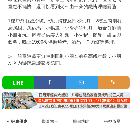
寬敞不擁擠，還可以看到火車由一旁的鐵軌呼嘯而過。
1樓戶外有戲沙坑、幼兒滑梯及挖沙玩具；2樓室內則有
廚房組、跳跳馬、小帳篷、小滑梯等玩具，適合前齡前
小朋友玩。這裡提供義大利麵、小火鍋、簡餐、甜品與
飲料，晚上19:00後供應燒烤、酒品、羊肉爐等料理。
註：兒童遊戲室無特別限制小朋友的身高或年齡，小朋
友入內遊玩建議家長陪同。
好康優惠
觀看留言
地圖功能
檢視街景