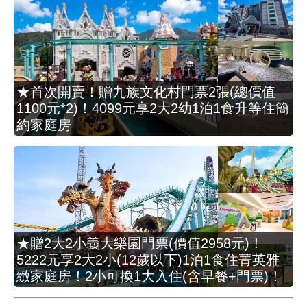
★首次開賣！贈九族文化村門票2張(總價值
1100元*2)！4099元享2大2幼1泊1食升等住簡
約家庭房
★贈2大2小義大樂園門票(價值2958元)！
5222元享2大2小(12歲以下)1泊1食住菁英雅
緻家庭房！2小可換1大入住(含早餐+門票)！