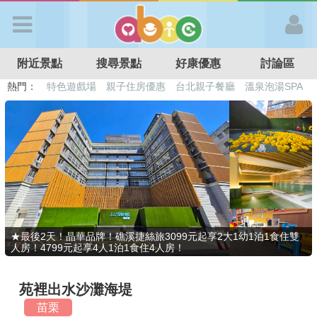
歡迎加入
附近景點
搜尋景點
好康優惠
討論區
APP登入
熱門：
溜滑梯民宿
觀光工廠
DIY摘果
日本親子景點
特色遊戲場
親子住房優惠
台北親子餐廳
溫泉泡湯SPA
首 頁
搜尋景點
好康優惠
★最後2天！晶華品牌！礁溪捷絲旅3099元起享2大1幼1泊1食住雙
人房！4799元起享4人1泊1食住4人房！
最新消息
苑裡出水沙灘海堤
最新留言
苗栗