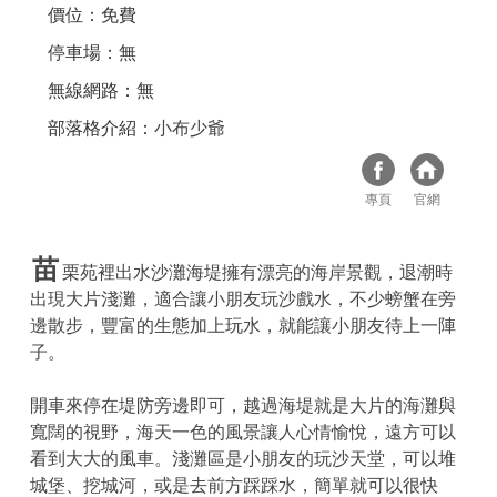
價位：免費
停車場：無
無線網路：無
部落格介紹：
小布少爺
專頁
官網
苗
栗苑裡出水沙灘海堤擁有漂亮的海岸景觀，退潮時
出現大片淺灘，適合讓小朋友玩沙戲水，不少螃蟹在旁
邊散步，豐富的生態加上玩水，就能讓小朋友待上一陣
子。
開車來停在堤防旁邊即可，越過海堤就是大片的海灘與
寬闊的視野，海天一色的風景讓人心情愉悅，遠方可以
看到大大的風車。淺灘區是小朋友的玩沙天堂，可以堆
城堡、挖城河，或是去前方踩踩水，簡單就可以很快