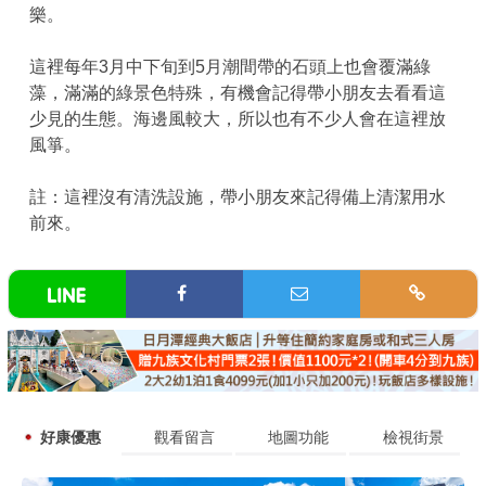
樂。
這裡每年3月中下旬到5月潮間帶的石頭上也會覆滿綠
藻，滿滿的綠景色特殊，有機會記得帶小朋友去看看這
少見的生態。海邊風較大，所以也有不少人會在這裡放
風箏。
註：這裡沒有清洗設施，帶小朋友來記得備上清潔用水
前來。
好康優惠
觀看留言
地圖功能
檢視街景