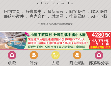
回到首頁
．
好康優惠
．
最新留言
．
關於我們
．
聯絡我們
部落格微件
．
商家合作
．
討論區
．
推薦景點
．
APP下載
羿磊資訊 服務條款&隱私權政策
收藏
評分
去過
附近景點
部落客分享