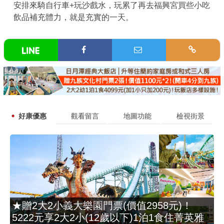
安排來騎自行車+玩沙戲水，玩累了再去福興宮買些小吃
飲品補充體力，就是充實的一天。
好康優惠
觀看留言
地圖功能
檢視街景
★贈2大2小義大樂園門票(價值2958元)！
5222元享2大2小(12歲以下)1泊1食住菁英雅