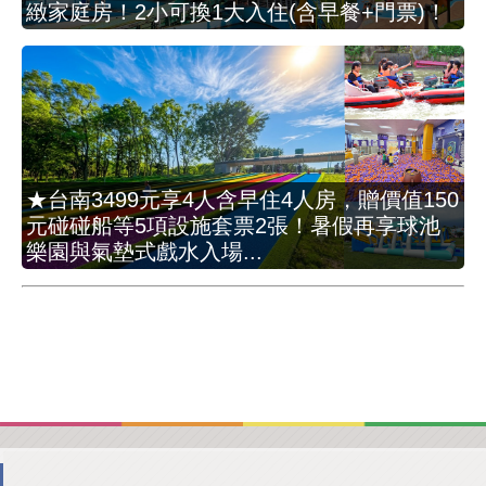
緻家庭房！2小可換1大入住(含早餐+門票)！
★台南3499元享4人含早住4人房，贈價值150
元碰碰船等5項設施套票2張！暑假再享球池
樂園與氣墊式戲水入場...