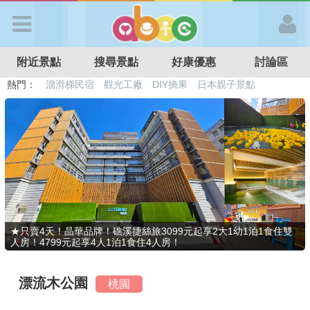
歡迎加入
附近景點
搜尋景點
好康優惠
討論區
APP登入
熱門：
溜滑梯民宿
觀光工廠
DIY摘果
日本親子景點
特色遊戲場
親子住房優惠
台北親子餐廳
溫泉泡湯SPA
首 頁
搜尋景點
好康優惠
★只賣4天！晶華品牌！礁溪捷絲旅3099元起享2大1幼1泊1食住雙
人房！4799元起享4人1泊1食住4人房！
最新消息
漂流木公園
桃園
最新留言