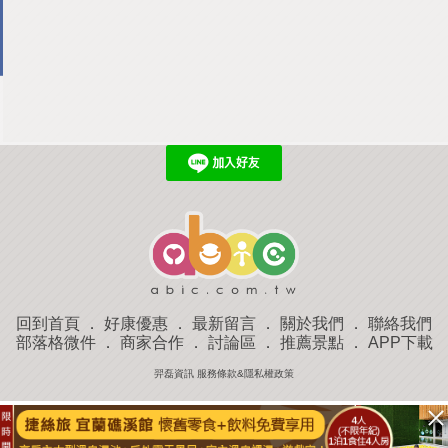
回到首頁
．
好康優惠
．
最新留言
．
關於我們
．
聯絡我們
部落格微件
．
商家合作
．
討論區
．
推薦景點
．
APP下載
羿磊資訊 服務條款&隱私權政策