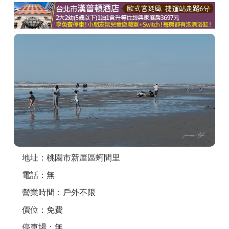
商家合作
推薦景點
討論區
聯絡我們
APP下載
地址：桃園市新屋區蚵間里
電話：無
營業時間：戶外不限
價位：免費
停車場：無