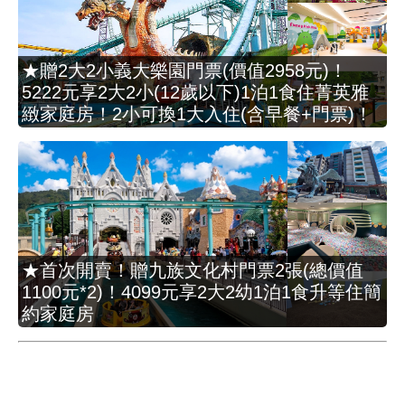
★贈2大2小義大樂園門票(價值2958元)！
5222元享2大2小(12歲以下)1泊1食住菁英雅
緻家庭房！2小可換1大入住(含早餐+門票)！
★首次開賣！贈九族文化村門票2張(總價值
1100元*2)！4099元享2大2幼1泊1食升等住簡
約家庭房