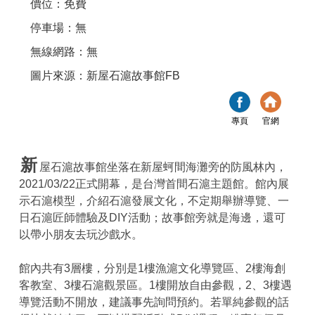
價位：免費
停車場：無
無線網路：無
圖片來源：新屋石滬故事館FB
專頁
官網
新
屋石滬故事館坐落在新屋蚵間海灘旁的防風林內，
2021/03/22正式開幕，是台灣首間石滬主題館。館內展
示石滬模型，介紹石滬發展文化，不定期舉辦導覽、一
日石滬匠師體驗及DIY活動；故事館旁就是海邊，還可
以帶小朋友去玩沙戲水。
館內共有3層樓，分別是1樓漁滬文化導覽區、2樓海創
客教室、3樓石滬觀景區。1樓開放自由參觀，2、3樓遇
導覽活動不開放，建議事先詢問預約。若單純參觀的話