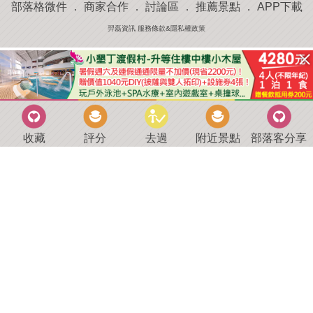
部落格微件
．
商家合作
．
討論區
．
推薦景點
．
APP下載
羿磊資訊 服務條款&隱私權政策
收藏
評分
去過
附近景點
部落客分享