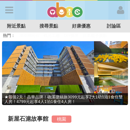
歡迎加入
附近景點
搜尋景點
好康優惠
討論區
APP登入
熱門：
溜滑梯民宿
觀光工廠
DIY摘果
日本親子景點
特色遊戲場
親子住房優惠
台北親子餐廳
溫泉泡湯SPA
首 頁
搜尋景點
好康優惠
★最後2天！晶華品牌！礁溪捷絲旅3099元起享2大1幼1泊1食住雙
人房！4799元起享4人1泊1食住4人房！
最新消息
新屋石滬故事館
桃園
最新留言