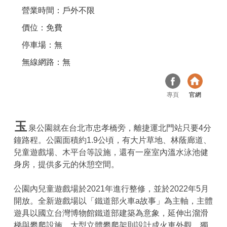
營業時間：戶外不限
價位：免費
停車場：無
無線網路：無
專頁
官網
玉
泉公園就在台北市忠孝橋旁，離捷運北門站只要4分
鐘路程。公園面積約1.9公頃，有大片草地、林蔭廊道、
兒童遊戲場、木平台等設施，還有一座室內溫水泳池健
身房，提供多元的休憩空間。
公園內兒童遊戲場於2021年進行整修，並於2022年5月
開放。全新遊戲場以「鐵道部火車a故事」為主軸，主體
遊具以國立台灣博物館鐵道部建築為意象，延伸出溜滑
梯與攀爬設施，大型立體攀爬架則設計成火車外觀，獨