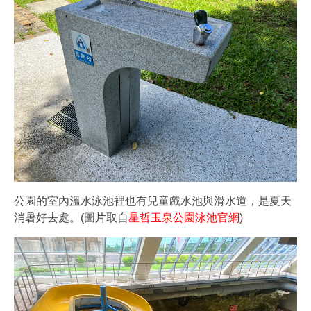
公園的室內溫水泳池裡也有兒童戲水池與滑水道，是夏天
消暑好去處。(圖片取自
星哲玉泉公園泳池官網
)