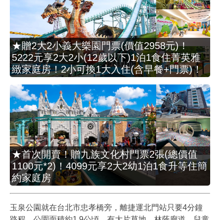
★贈2大2小義大樂園門票(價值2958元)！
5222元享2大2小(12歲以下)1泊1食住菁英雅
緻家庭房！2小可換1大入住(含早餐+門票)！
★首次開賣！贈九族文化村門票2張(總價值
1100元*2)！4099元享2大2幼1泊1食升等住簡
約家庭房
玉泉公園就在台北市忠孝橋旁，離捷運北門站只要4分鐘
路程。公園面積約1.9公頃，有大片草地、林蔭廊道、兒童