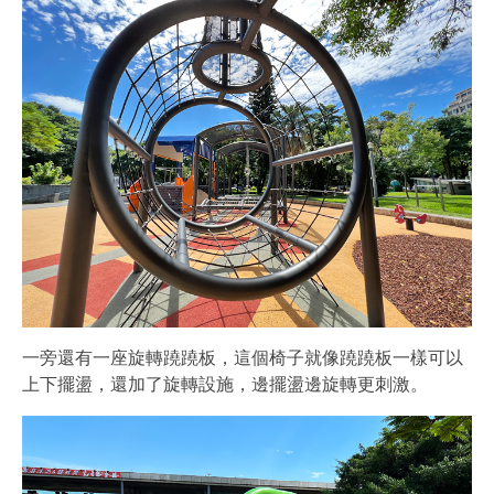
一旁還有一座旋轉蹺蹺板，這個椅子就像蹺蹺板一樣可以
上下擺盪，還加了旋轉設施，邊擺盪邊旋轉更刺激。