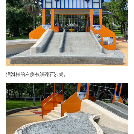
溜滑梯的左側有細礫石沙桌。