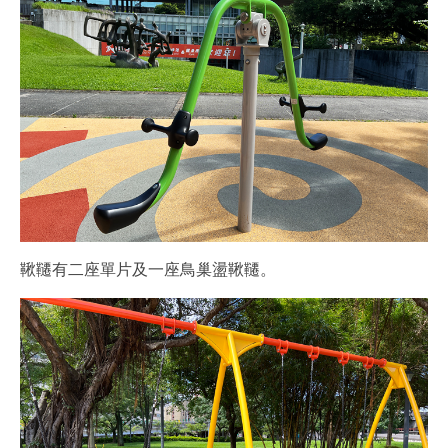
鞦韆有二座單片及一座鳥巢盪鞦韆。