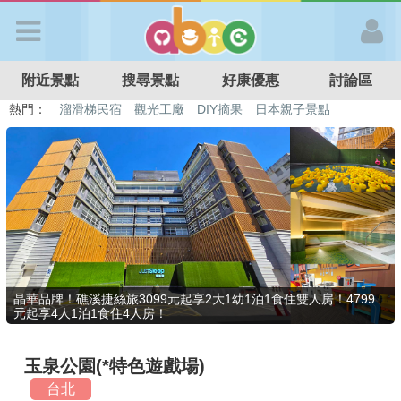
歡迎加入
附近景點
搜尋景點
好康優惠
討論區
APP登入
熱門：
溜滑梯民宿
觀光工廠
DIY摘果
日本親子景點
特色遊戲場
親子住房優惠
台北親子餐廳
溫泉泡湯SPA
首 頁
搜尋景點
好康優惠
晶華品牌！礁溪捷絲旅3099元起享2大1幼1泊1食住雙人房！4799
元起享4人1泊1食住4人房！
最新消息
玉泉公園(*特色遊戲場)
最新留言
台北