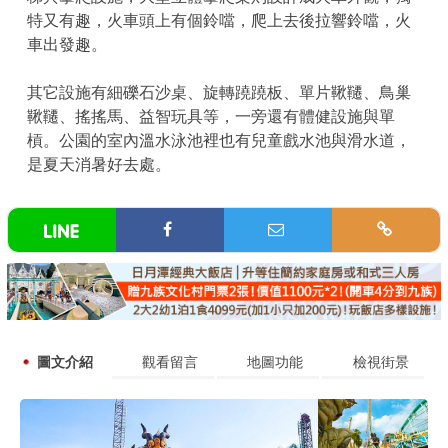
特又有趣，火車頭上有個鈴噹，爬上去後拉響鈴噹，火
車出發趣。
其它設施有細礫石沙桌、旋轉蹺蹺板、單片鞦韆、鳥巢
鞦韆、搖搖馬、益智玩具等，一旁還有體健設施與單
槓。公園的室內溫水泳池裡也有兒童戲水池與滑水道，
是夏天消暑好去處。
圖文介紹
觀看留言
地圖功能
檢視街景