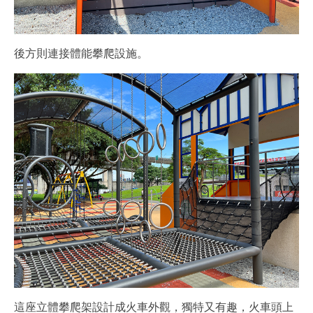
後方則連接體能攀爬設施。
這座立體攀爬架設計成火車外觀，獨特又有趣，火車頭上