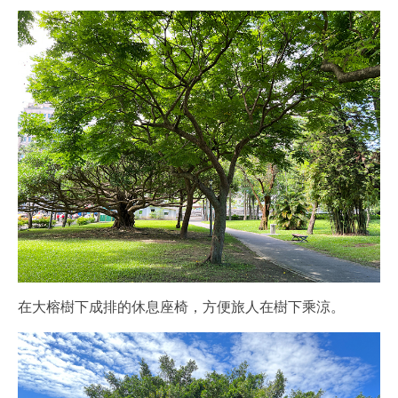
在大榕樹下成排的休息座椅，方便旅人在樹下乘涼。