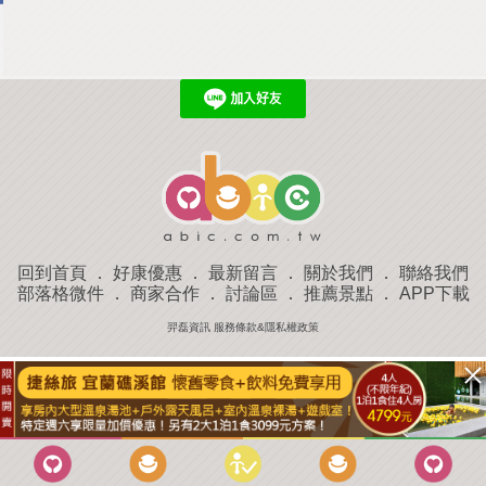
回到首頁
．
好康優惠
．
最新留言
．
關於我們
．
聯絡我們
部落格微件
．
商家合作
．
討論區
．
推薦景點
．
APP下載
羿磊資訊 服務條款&隱私權政策