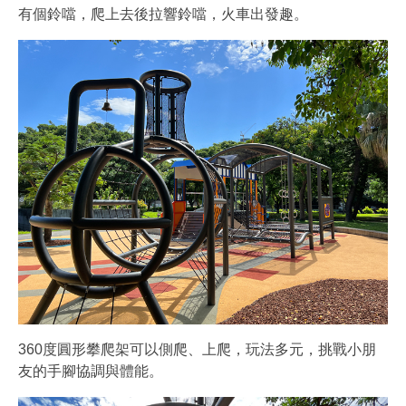
有個鈴噹，爬上去後拉響鈴噹，火車出發趣。
360度圓形攀爬架可以側爬、上爬，玩法多元，挑戰小朋
友的手腳協調與體能。