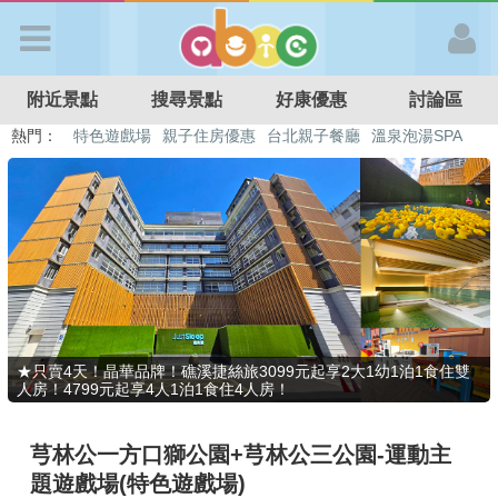
歡迎加入
附近景點
搜尋景點
好康優惠
討論區
APP登入
熱門：
特色遊戲場
親子住房優惠
台北親子餐廳
溫泉泡湯SPA
溜滑梯民宿
觀光工廠
DIY摘果
日本親子景點
首 頁
搜尋景點
好康優惠
★只賣4天！晶華品牌！礁溪捷絲旅3099元起享2大1幼1泊1食住雙
人房！4799元起享4人1泊1食住4人房！
最新消息
芎林公一方口獅公園+芎林公三公園-運動主
最新留言
題遊戲場(特色遊戲場)