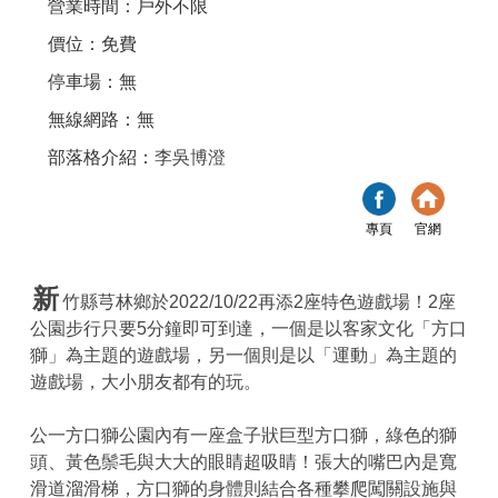
營業時間：戶外不限
價位：免費
停車場：無
無線網路：無
部落格介紹：
李吳博澄
專頁
官網
新
竹縣芎林鄉於2022/10/22再添2座特色遊戲場！2座
公園步行只要5分鐘即可到達，一個是以客家文化「方口
獅」為主題的遊戲場，另一個則是以「運動」為主題的
遊戲場，大小朋友都有的玩。
公一方口獅公園內有一座盒子狀巨型方口獅，綠色的獅
頭、黃色鬃毛與大大的眼睛超吸睛！張大的嘴巴內是寬
滑道溜滑梯，方口獅的身體則結合各種攀爬闖關設施與