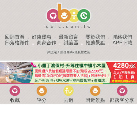
回到首頁
．
好康優惠
．
最新留言
．
關於我們
．
聯絡我們
部落格微件
．
商家合作
．
討論區
．
推薦景點
．
APP下載
羿磊資訊 服務條款&隱私權政策
收藏
評分
去過
附近景點
部落客分享