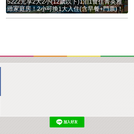
5222元享2大2小(12歲以下)1泊1食住菁英雅
緻家庭房！2小可換1大入住(含早餐+門票)！