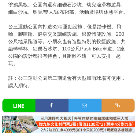
塗鴉黑板。公園內還有細礫石沙坑、幼兒溜滑梯遊具、
細白沙坑、鳥巢/雙人/尿布鞦韆、活動廣場與休憩平台。
公三運動公園內打造32種運動設施，像是踏步機、飛
輪、腳踏輪、健身交叉訓練設施、銀髮體健設施、200
公尺地景跑道等。小朋友也有造型特別的投籃設施、共
融轉轉杯、細礫石沙坑、100公尺Push Bike車道。2座
公園的設計都很有特色，且距離不遠，可以安排一起
玩。
註：公三運動公園第二期還會有大型風雨球場可使用，
讓人期待。