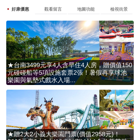
好康優惠
觀看留言
地圖功能
檢視街景
★台南3499元享4人含早住4人房，贈價值150
元碰碰船等5項設施套票2張！暑假再享球池
樂園與氣墊式戲水入場...
★贈2大2小義大樂園門票(價值2958元)！