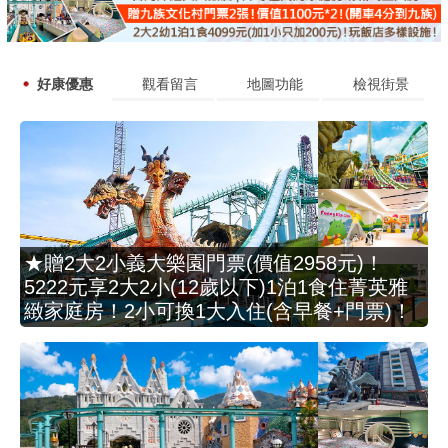
好康優惠
觀看留言
地圖功能
檢視街景
★贈2大2小義大樂園門票(價值2958元)！
5222元享2大2小(12歲以下)1泊1食住菁英雅
緻家庭房！2小可換1大入住(含早餐+門票)！