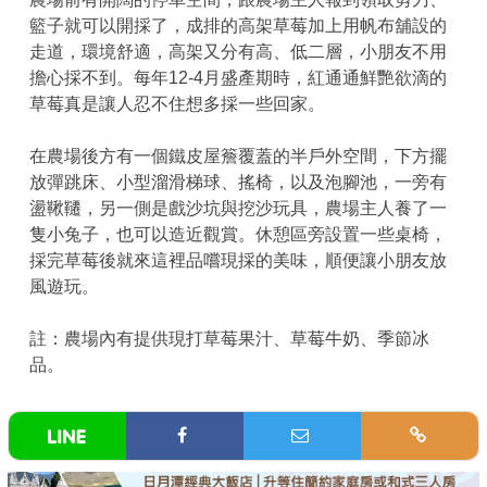
籃子就可以開採了，成排的高架草莓加上用帆布舖設的
走道，環境舒適，高架又分有高、低二層，小朋友不用
擔心採不到。每年12-4月盛產期時，紅通通鮮艷欲滴的
草莓真是讓人忍不住想多採一些回家。
在農場後方有一個鐵皮屋簷覆蓋的半戶外空間，下方擺
放彈跳床、小型溜滑梯球、搖椅，以及泡腳池，一旁有
盪鞦韆，另一側是戲沙坑與挖沙玩具，農場主人養了一
隻小兔子，也可以造近觀賞。休憩區旁設置一些桌椅，
採完草莓後就來這裡品嚐現採的美味，順便讓小朋友放
風遊玩。
註：農場內有提供現打草莓果汁、草莓牛奶、季節冰
品。