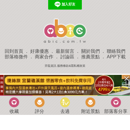
回到首頁
．
好康優惠
．
最新留言
．
關於我們
．
聯絡我們
部落格微件
．
商家合作
．
討論區
．
推薦景點
．
APP下載
羿磊資訊 服務條款&隱私權政策
收藏
評分
去過
附近景點
部落客分享