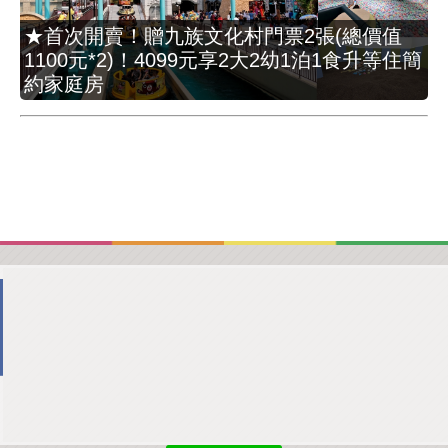
★首次開賣！贈九族文化村門票2張(總價值
1100元*2)！4099元享2大2幼1泊1食升等住簡
約家庭房