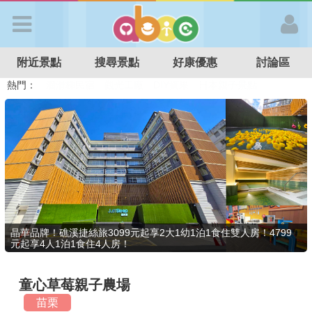
歡迎加入
附近景點
搜尋景點
好康優惠
討論區
APP登入
熱門：
溜滑梯民宿
觀光工廠
DIY摘果
日本親子景點
特色遊戲場
親子住房優惠
台北親子餐廳
溫泉泡湯SPA
首 頁
搜尋景點
好康優惠
晶華品牌！礁溪捷絲旅3099元起享2大1幼1泊1食住雙人房！4799
元起享4人1泊1食住4人房！
最新消息
童心草莓親子農場
最新留言
苗栗