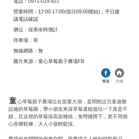
電話：0971-019-921
營業時間：12:00-17:00(假日09:00開始)，平日建
議電話確認
價位：採果依時價計
停車場：有
無線網路：無
圖片來源：童心草莓親子農場FB
專頁
官網
童
心草莓親子農場位在苗栗大湖，是間附設兒童遊樂
設施的草莓園，帶小朋友來採草莓還能遊玩一下真是不
錯，且這裡的草莓採高架種植，免彎腰蹲下，更不用擔
心弄髒鞋褲，大人小孩輕鬆採。
農場前有開闊的停車空間，跟農場主人報到領取剪刀、