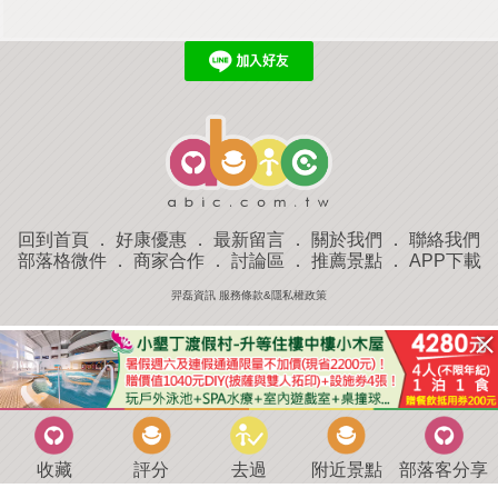
回到首頁
．
好康優惠
．
最新留言
．
關於我們
．
聯絡我們
部落格微件
．
商家合作
．
討論區
．
推薦景點
．
APP下載
羿磊資訊 服務條款&隱私權政策
收藏
評分
去過
附近景點
部落客分享