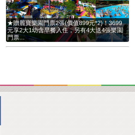
★贈麗寶樂園門票2張(價值899元*2)！3699
元享2大1幼含早餐入住，另有4大送4張樂園
門票...