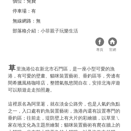
價位：免費
停車場：有
無線網路：無
部落格介紹：
小菲親子玩樂生活
專頁
官網
草
里漁港位在新北市石門區，是一座小型可愛的漁
港，有可愛的壁畫、貓咪裝置藝術、垂釣區等，旁邊有
間希臘風格咖啡店，整體氣氛悠閒自在，安排北海岸遊
可以順遊走走拍照趣。
這裡原名為阿里荖，就在淡金公路旁，也是人氣釣魚點
之一，入口處有釣魚裝置藝術，漁港內還有設置專門的
垂釣區；往前走，堤防壁上有大片的彩繪牆，以草里ㄟ
家在地文化為主題所繪製；貓咪裝置藝術有爬在牆上的