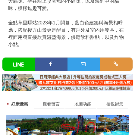
大貓咪、坐在船上咬著魚的小貓咪，以及海釣中的貓
咪，模樣逗趣可愛。
金點草里驛站2023年1月開幕，藍白色建築與海景相呼
應，搭配後方山景更是醒目，有戶外及室內用餐區，在
裡面用餐直接欣賞湛藍海景，供應飲料甜點，以及炸物
小點。
好康優惠
觀看留言
地圖功能
檢視街景