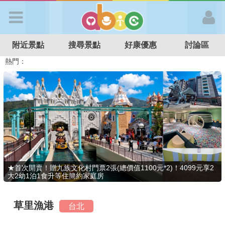
歡迎加入
附近景點
搜尋景點
好康優惠
討論區
APP登入
熱門：
溜滑梯民宿
觀光工廠
DIY摘果
日本親子景點
特色遊戲場
親子住房優惠
台北親子餐廳
溫泉泡湯SPA
首 頁
搜尋景點
好康優惠
★首次開賣！贈九族文化村門票2張(總價值1100元*2)！4099元享2
大2幼1泊1食升等住簡約家庭房
最新消息
草里漁港
台北
最新留言