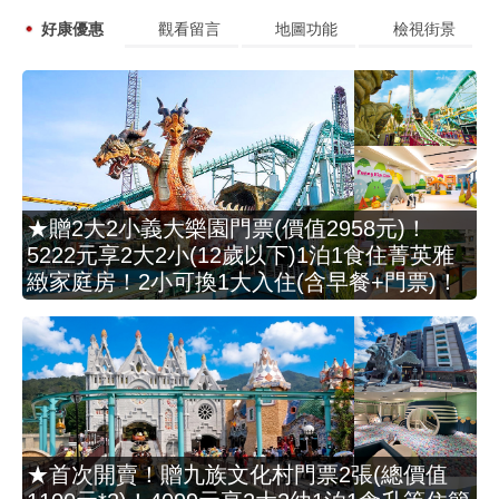
好康優惠
觀看留言
地圖功能
檢視街景
★贈2大2小義大樂園門票(價值2958元)！
5222元享2大2小(12歲以下)1泊1食住菁英雅
緻家庭房！2小可換1大入住(含早餐+門票)！
★首次開賣！贈九族文化村門票2張(總價值