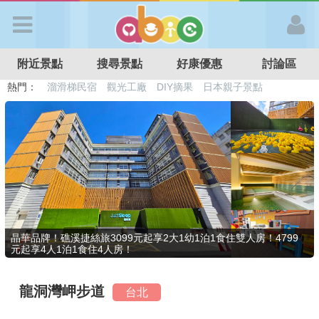
歡迎加入
附近景點
搜尋景點
好康優惠
討論區
APP登入
熱門：
溜滑梯民宿
觀光工廠
DIY摘果
日本親子景點
特色遊戲場
親子住房優惠
台北親子餐廳
溫泉泡湯SPA
首 頁
搜尋景點
好康優惠
晶華品牌！礁溪捷絲旅3099元起享2大1幼1泊1食住雙人房！4799
元起享4人1泊1食住4人房！
最新消息
龍洞灣岬步道
台北
最新留言