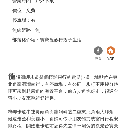
營業時間：戶外不限
價位：免費
停車場：有
無線網路：無
部落格介紹：
寶寶溫旅行親子生活
專頁
官網
龍
洞灣岬步道是個輕鬆易行的賞景步道，地點位在東
北角龍洞灣南岸，有停車場，有公廁，步行不用幾分鐘
即可來到超廣角的海景平台，前方步道也好走，很適合
帶小朋友來輕鬆健行趣。
灣岬步道串連鼻頭角與龍洞岬這二處東北角兩大岬角，
最遠走至和美國小，爸媽可依小朋友體力或當日行程安
排路程。開始走步道前記得先去停車場旁的觀景台賞景