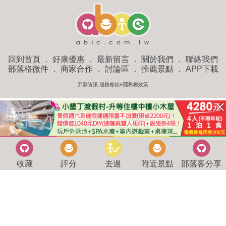
回到首頁
．
好康優惠
．
最新留言
．
關於我們
．
聯絡我們
部落格微件
．
商家合作
．
討論區
．
推薦景點
．
APP下載
羿磊資訊 服務條款&隱私權政策
收藏
評分
去過
附近景點
部落客分享