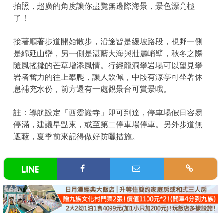
拍照，超廣的角度讓你盡覽無邊際海景，景色漂亮極
了！
接著順著步道開始散步，沿途皆是緩坡路段，視野一側
是綿延山巒，另一側是湛藍大海與壯麗峭壁，秋冬之際
隨風搖擺的芒草增添風情。行經龍洞攀岩場可以望見攀
岩者奮力的往上攀爬，讓人欽佩，中段有涼亭可坐著休
息補充水份，前方還有一處觀景台可賞景哦。
註：導航設定「西靈巖寺」即可到達，停車場假日容易
停滿，建議早點來，或至第二停車場停車。另外步道無
遮蔽，夏季前來記得做好防曬措施。