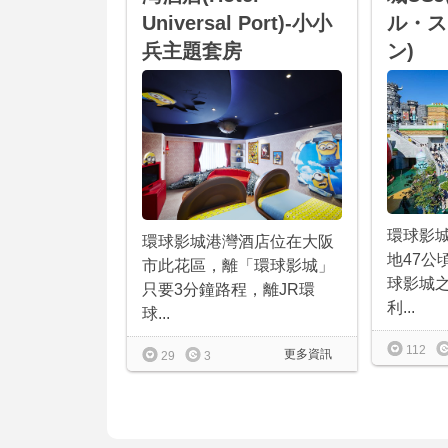
Universal Port)-小小
ル・ス
兵主題套房
ン)
環球影
環球影城港灣酒店位在大阪
地47公
市此花區，離「環球影城」
球影城
只要3分鐘路程，離JR環
利...
球...
112
更多資訊
29
3