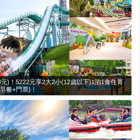
元)！5222元享2大2小(12歲以下)1泊1食住菁
早餐+門票)！