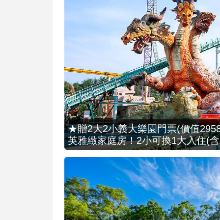
★贈2大2小義大樂園門票(價值2958
英雅緻家庭房！2小可換1大入住(含