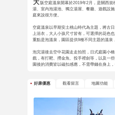
大
阪空庭溫泉開幕於2019年2月，是關西
湯、室內泡湯池、獨立湯屋、餐廳、遊戲設施
庭來說很方便。
空庭溫泉以早期安土桃山時代為主題，將古日
上浴衣，大人小孩尺寸皆有，可選擇的花色也
重點是泡溫泉，園區提供9種不同主題的溫泉
泡完湯後去空中花園走走拍照，日式庭園小橋
戲，有打靶、撈金魚、投手裡劍等，以及一些
園後的消費皆以磁扣感應，不需帶錢在身上，
好康優惠
觀看留言
地圖功能