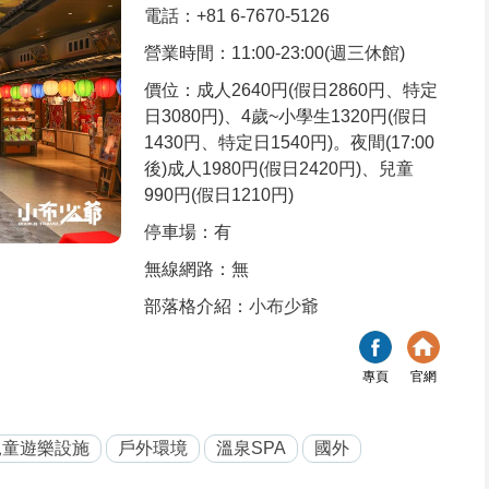
電話：+81 6-7670-5126
營業時間：11:00-23:00(週三休館)
價位：成人2640円(假日2860円、特定
日3080円)、4歲~小學生1320円(假日
1430円、特定日1540円)。夜間(17:00
後)成人1980円(假日2420円)、兒童
990円(假日1210円)
停車場：有
無線網路：無
部落格介紹：
小布少爺
專頁
官網
兒童遊樂設施
戶外環境
溫泉SPA
國外