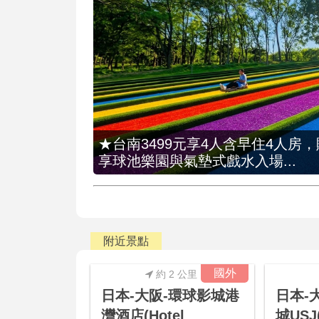
★台南3499元享4人含早住4人房
享球池樂園與氣墊式戲水入場...
附近景點
國外
約 2 公里
日本-大阪-環球影城港
日本-
灣酒店(Hotel
城US