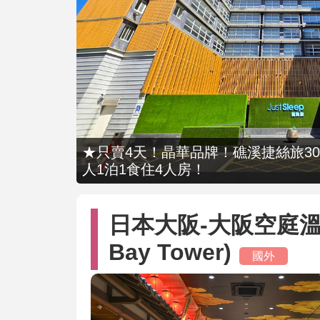
★只賣4天！晶華品牌！礁溪捷絲旅309
人1泊1食住4人房！
日本大阪-大阪空庭溫泉(S
Bay Tower)
國外