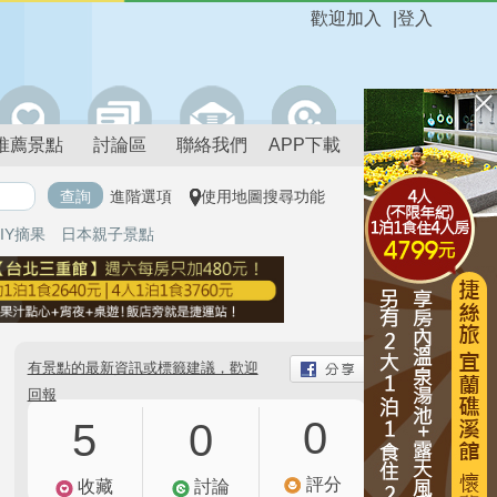
歡迎加入
|
登入
推薦景點
討論區
聯絡我們
APP下載
進階選項
使用地圖搜尋功能
IY摘果
日本親子景點
有景點的最新資訊或標籤建議，歡迎
回報
0
5
0
評分
收藏
討論