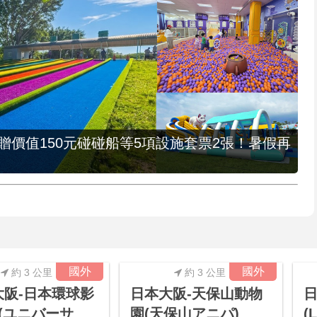
，贈價值150元碰碰船等5項設施套票2張！暑假再
國外
國外
約 3 公里
約 3 公里
大阪-日本環球影
日本大阪-天保山動物
J(ユニバーサ
園(天保山アニパ)
(