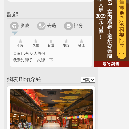
記錄
收藏
去過
評分
不好
欠佳
普通
很好
極佳
目前已有 0 人評分
我還沒評分，來評一下
網友Blog介紹