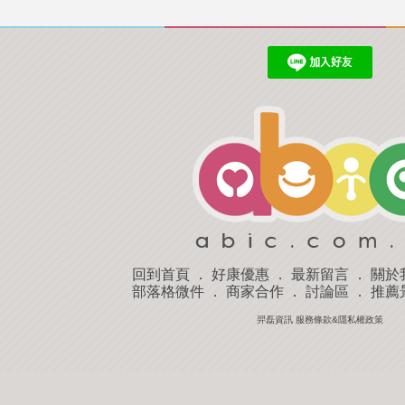
回到首頁
．
好康優惠
．
最新留言
．
關於
部落格微件
．
商家合作
．
討論區
．
推薦
羿磊資訊 服務條款&隱私權政策