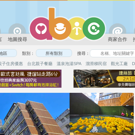
言
地圖搜尋
商家合作
類別：
搜尋：
親子住房優惠
台北親子餐廳
溫泉泡湯SPA
溜滑梯民宿
觀光工廠
D