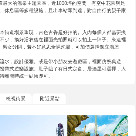
規模最大的溫泉主題園區，近1000坪的空間，有空中花園與足
、休息區等多種設施，且出車站即到達，對自由行的親子家
本街道場景重現，古色古香超好拍的。入內每個人都需要換
不少，換好浴衣後在裡面光拍照就可以拍上一陣子。來這裡
，男女分開，若不好意思全裸泡湯，可加價選擇獨立湯屋
流水，設計優雅。或是帶小朋友去遊戲區，裡面仿祭典遊
投幣式遊樂設施。肚子餓了有日式定食、居酒屋可選擇，入
待離開時統一結帳即可。
檢視街景
附近景點