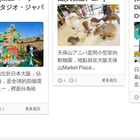
タジオ・ジャパ
D
O
天保山アニパ是間小型室內
動物園，地點就在大阪天保
山Market Place...
日
城位於日本大阪，佔
幕
更多資訊
頃，是全球的四個環
4
0
京
之一，裡面分為哈
更多資訊
9