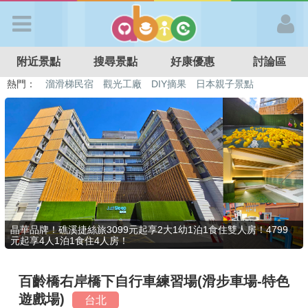
歡迎加入
附近景點
搜尋景點
好康優惠
討論區
APP登入
熱門：
溜滑梯民宿
觀光工廠
DIY摘果
日本親子景點
特色遊戲場
親子住房優惠
台北親子餐廳
溫泉泡湯SPA
首 頁
搜尋景點
好康優惠
晶華品牌！礁溪捷絲旅3099元起享2大1幼1泊1食住雙人房！4799
元起享4人1泊1食住4人房！
最新消息
百齡橋右岸橋下自行車練習場(滑步車場-特色
最新留言
遊戲場)
台北