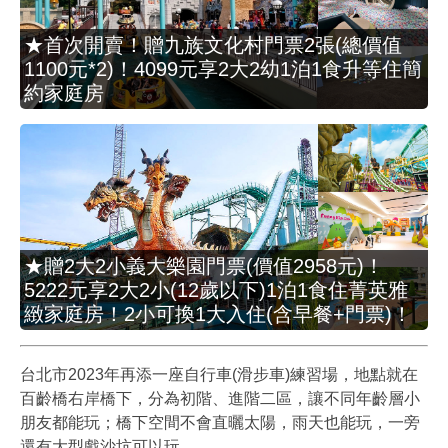
★首次開賣！贈九族文化村門票2張(總價值
1100元*2)！4099元享2大2幼1泊1食升等住簡
約家庭房
★贈2大2小義大樂園門票(價值2958元)！
5222元享2大2小(12歲以下)1泊1食住菁英雅
緻家庭房！2小可換1大入住(含早餐+門票)！
台北市2023年再添一座自行車(滑步車)練習場，地點就在
百齡橋右岸橋下，分為初階、進階二區，讓不同年齡層小
朋友都能玩；橋下空間不會直曬太陽，雨天也能玩，一旁
還有大型戲沙坑可以玩。