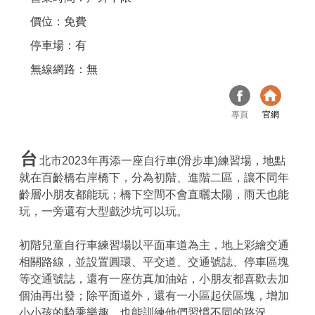
價位：免費
停車場：有
無線網路：無
專頁
官網
台
北市2023年再添一座自行車(滑步車)練習場，地點
就在百齡橋右岸橋下，分為初階、進階二區，讓不同年
齡層小朋友都能玩；橋下空間不會直曬太陽，雨天也能
玩，一旁還有大型戲沙坑可以玩。
初階兒童自行車練習場以平面車道為主，地上彩繪交通
相關路線，並設置圓環、平交道、交通號誌、停車區塊
等交通號誌，還有一座仿真加油站，小朋友都喜歡去加
個油再出發；除平面道外，還有一小區起伏區塊，增加
小小孩的騎乘樂趣，也能訓練他們習慣不同的路況。