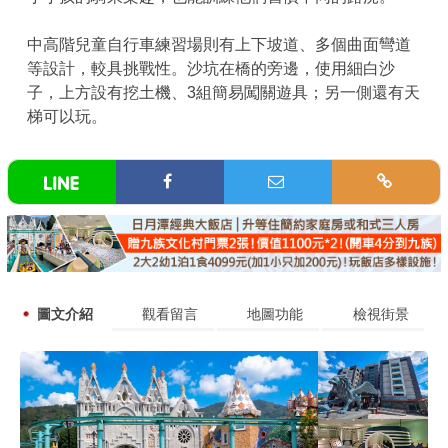
中高階兒童自行車練習場則有上下坡道、多個曲面彎道
等設計，較具挑戰性。沙坑在橋的旁邊，使用細白沙
子，上方設有挖土機、3組簡易闖關遊具；另一側還有天
梯可以玩。
圖文介紹
觀看留言
地圖功能
檢視街景