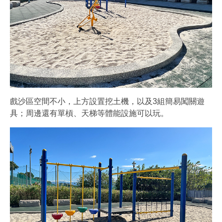
戲沙區空間不小，上方設置挖土機，以及3組簡易闖關遊
具；周邊還有單槓、天梯等體能設施可以玩。