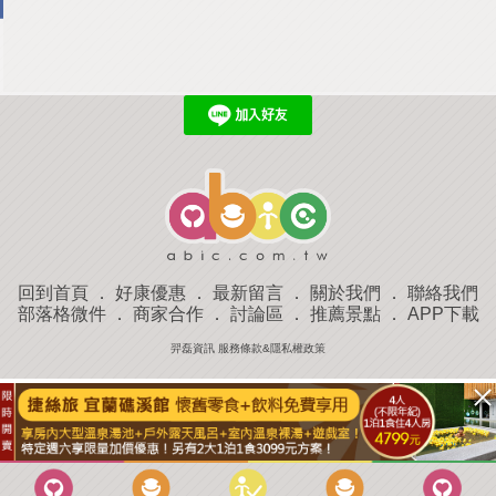
回到首頁
．
好康優惠
．
最新留言
．
關於我們
．
聯絡我們
部落格微件
．
商家合作
．
討論區
．
推薦景點
．
APP下載
羿磊資訊 服務條款&隱私權政策