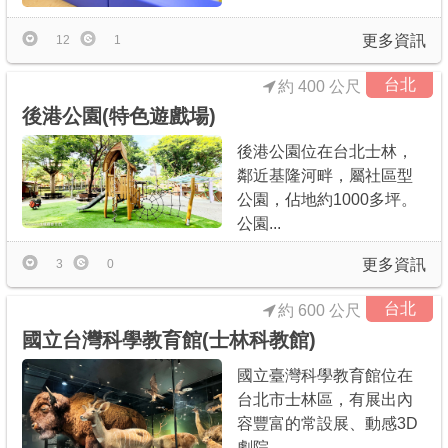
更多資訊
12
1
台北
約 400 公尺
後港公園(特色遊戲場)
後港公園位在台北士林，
鄰近基隆河畔，屬社區型
公園，佔地約1000多坪。
公園...
更多資訊
3
0
台北
約 600 公尺
國立台灣科學教育館(士林科教館)
國立臺灣科學教育館位在
台北市士林區，有展出內
容豐富的常設展、動感3D
劇院、...