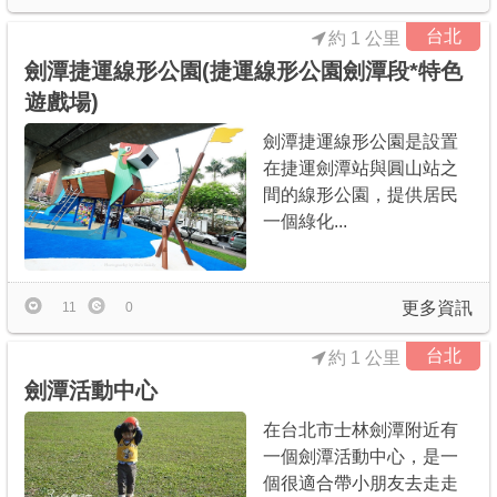
台北
約 1 公里
劍潭捷運線形公園(捷運線形公園劍潭段*特色
遊戲場)
劍潭捷運線形公園是設置
在捷運劍潭站與圓山站之
間的線形公園，提供居民
一個綠化...
更多資訊
11
0
台北
約 1 公里
劍潭活動中心
在台北市士林劍潭附近有
一個劍潭活動中心，是一
個很適合帶小朋友去走走