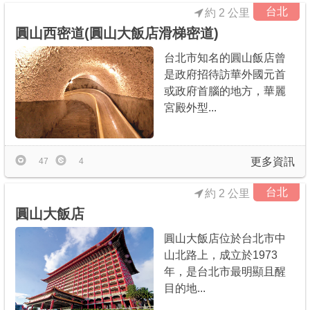
台北
約 2 公里
圓山西密道(圓山大飯店滑梯密道)
台北市知名的圓山飯店曾
是政府招待訪華外國元首
或政府首腦的地方，華麗
宮殿外型...
更多資訊
47
4
台北
約 2 公里
圓山大飯店
圓山大飯店位於台北市中
山北路上，成立於1973
年，是台北市最明顯且醒
目的地...