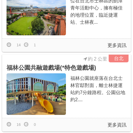
位在台北市士林區的劍潭
青年活動中心，擁有極佳
的地理位置，臨近捷運
站、士林夜...
更多資訊
14
1
台北
約 2 公里
福林公園共融遊戲場(*特色遊戲場)
福林公園就座落在台北士
林官邸對面，離士林捷運
站約7分鐘路程。公園佔地
約2....
更多資訊
16
0