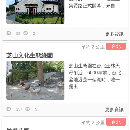
集賢路正式開幕，來自...
更多資訊
59
3
台北
約 2 公里
芝山文化生態綠園
芝山生態園在台北士林天
母附近，6000年前，台北
盆地還是一個湖時，唯一
露出...
更多資訊
257
5
台北
約 2 公里