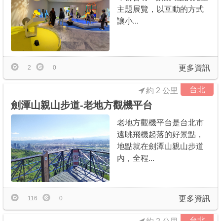
主題展覽，以互動的方式
讓小...
更多資訊
2
0
台北
約 2 公里
劍潭山親山步道-老地方觀機平台
老地方觀機平台是台北市
遠眺飛機起落的好景點，
地點就在劍潭山親山步道
內，全程...
更多資訊
116
0
台北