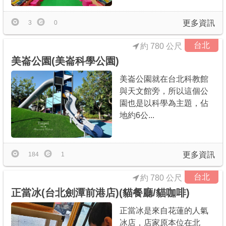
更多資訊
3
0
台北
約 780 公尺
美崙公園(美崙科學公園)
美崙公園就在台北科教館
與天文館旁，所以這個公
園也是以科學為主題，佔
地約6公...
更多資訊
184
1
台北
約 780 公尺
正當冰(台北劍潭前港店)(貓餐廳/貓咖啡)
正當冰是來自花蓮的人氣
冰店，店家原本位在北