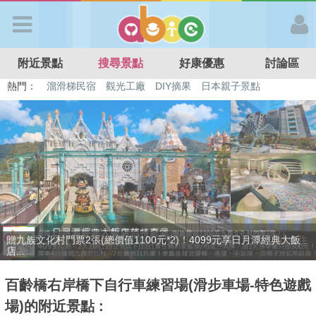
歡迎加入
附近景點
搜尋景點
好康優惠
討論區
APP登入
熱門：
特色遊戲場
親子住房優惠
台北親子餐廳
溫泉泡湯SPA
溜滑梯民宿
觀光工廠
DIY摘果
日本親子景點
首 頁
搜尋景點
好康優惠
只賣4天，要訂要快！捷絲旅-宜蘭礁溪館3099元起享2大1幼1泊1食住
最新消息
雙人...
百齡橋右岸橋下自行車練習場(滑步車場-特色遊戲
最新留言
場)的附近景點 :