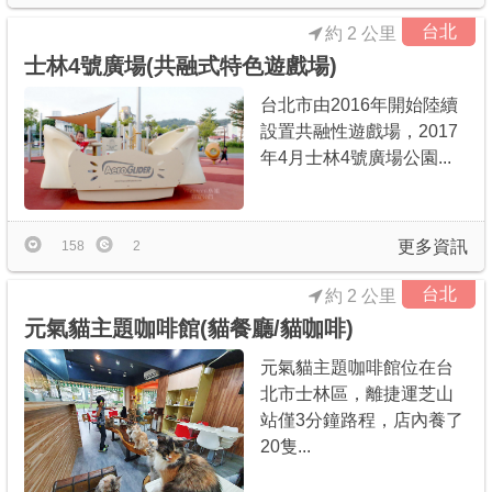
台北
約 2 公里
士林4號廣場(共融式特色遊戲場)
台北市由2016年開始陸續
設置共融性遊戲場，2017
年4月士林4號廣場公園...
更多資訊
158
2
台北
約 2 公里
元氣貓主題咖啡館(貓餐廳/貓咖啡)
元氣貓主題咖啡館位在台
北市士林區，離捷運芝山
站僅3分鐘路程，店內養了
20隻...