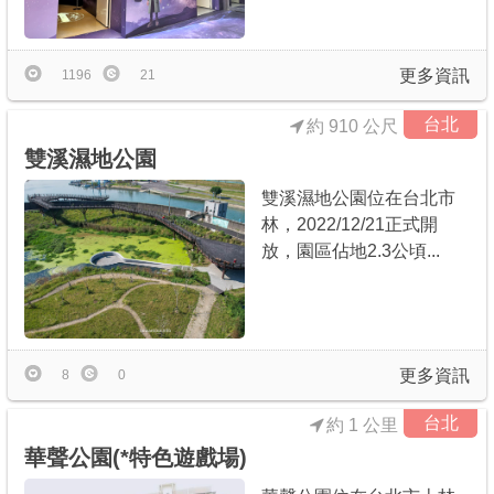
更多資訊
1196
21
台北
約 910 公尺
雙溪濕地公園
雙溪濕地公園位在台北市
林，2022/12/21正式開
放，園區佔地2.3公頃...
更多資訊
8
0
台北
約 1 公里
華聲公園(*特色遊戲場)