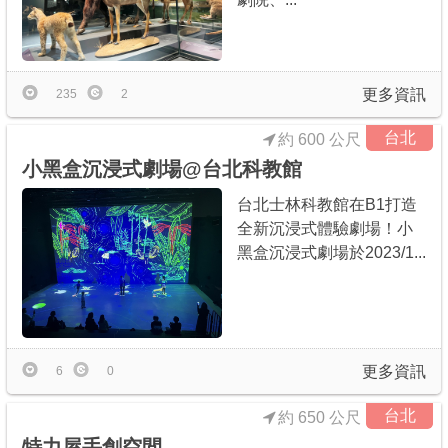
更多資訊
235
2
台北
約 600 公尺
小黑盒沉浸式劇場@台北科教館
台北士林科教館在B1打造
全新沉浸式體驗劇場！小
黑盒沉浸式劇場於2023/1...
更多資訊
6
0
台北
約 650 公尺
特力屋手創空間