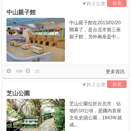
台北
約 2 公里
中山親子館
中山親子館在2013/02/20
開幕了，是台北市第三座
親子館，另外兩座是中...
更多資訊
639
22
台北
約 2 公里
芝山公園
芝山公園位於台北市，佔
地約10公頃，是國內首座
文化史蹟公園，1943年就
成...