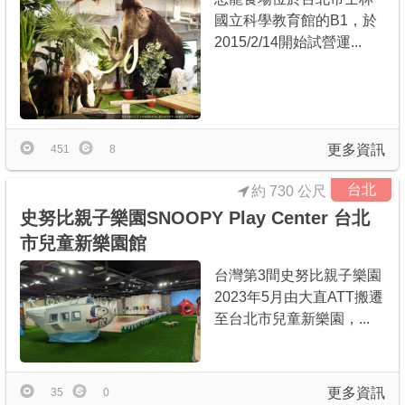
國立科學教育館的B1，於
2015/2/14開始試營運...
更多資訊
451
8
台北
約 730 公尺
史努比親子樂園SNOOPY Play Center 台北
市兒童新樂園館
台灣第3間史努比親子樂園
2023年5月由大直ATT搬遷
至台北市兒童新樂園，...
更多資訊
35
0