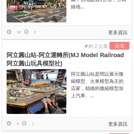
綠地...
更多資訊
34
2
台北
約 2 公里
阿立圓山站-阿立運轉所(MJ Model Railroad
阿立圓山玩具模型社)
阿立圓山站是間以展示微
縮模型、火車模型為主的
店家，精緻的微縮模型加
上汽車、...
更多資訊
8
1