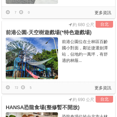
更多資訊
7
0
台北
約 680 公尺
前港公園-天空樹遊戲場(*特色遊戲場)
前港公園位在士林區百齡
國小對面，鄰近捷運劍潭
站，佔地約一萬坪，有舒
適的林蔭...
更多資訊
72
5
台北
約 690 公尺
HANSA恐龍食場(整修暫不開放)
恐龍食場位於台北市士林