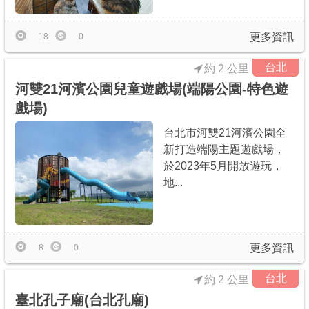
更多資訊
18
0
台北
約 2 公里
河雙21河濱公園兒童遊戲場(端陽公園-特色遊
戲場)
台北市河雙21河濱公園全
新打造端陽主題遊戲場，
於2023年5月開放遊玩，
地...
更多資訊
8
0
台北
約 2 公里
臺北孔子廟(台北孔廟)