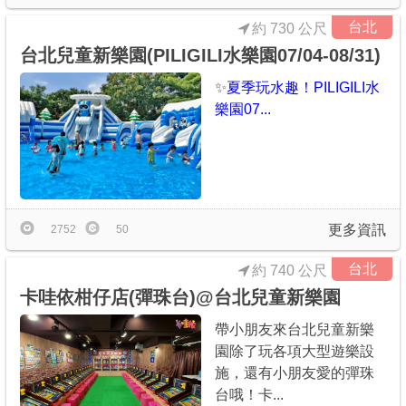
台北
約 730 公尺
台北兒童新樂園(PILIGILI水樂園07/04-08/31)
✨
夏季玩水趣！PILIGILI水
樂園07...
更多資訊
2752
50
台北
約 740 公尺
卡哇依柑仔店(彈珠台)@台北兒童新樂園
帶小朋友來台北兒童新樂
園除了玩各項大型遊樂設
施，還有小朋友愛的彈珠
台哦！卡...