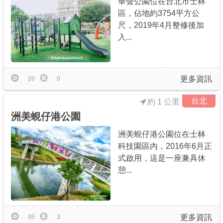
華聲公園位在台北市士林
區，佔地約3754平方公
尺，2019年4月整修後加
入...
更多資訊
20
0
台北
約 1 公里
洲美蜆仔港公園
洲美蜆仔港公園位在士林
科技園區內，2016年6月正
式啟用，這是一座兼具休
憩...
更多資訊
95
3