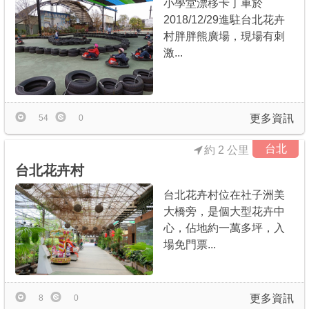
小學堂漂移卡丁車於
2018/12/29進駐台北花卉
村胖胖熊廣場，現場有刺
激...
更多資訊
54
0
台北
約 2 公里
台北花卉村
台北花卉村位在社子洲美
大橋旁，是個大型花卉中
心，佔地約一萬多坪，入
場免門票...
更多資訊
8
0