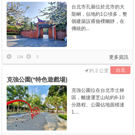
台北市孔廟位於北市的大
龍峒，佔地約1公頃多，整
個建築設甫儉樸幽靜，在
傳統的...
更多資訊
134
2
台北
約 2 公里
克強公園(*特色遊戲場)
克強公園位在台北市士林
區，離捷運芝山站約8-10
分路程。公園佔地面積達
1....