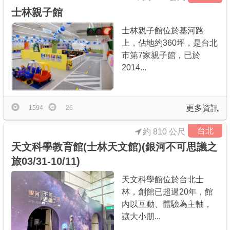
士林親子館
士林親子館位於基河路
上，佔地約360坪，是台北
市第7家親子館，已於
2014...
更多資訊
1594
26
台北
約 810 公尺
天文科學教育館(士林天文館)(銀河不可思議之
旅03/31-10/11)
天文科學館位於台北士
林，創館已超過20年，館
內以互動、體驗為主軸，
讓大小朋...