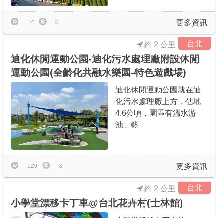
更多資訊
14
0
台北
約 2 公里
迪化休閒運動公園-迪化污水處理廠附設休閒
運動公園(全齡化共融水樂園-特色遊戲場)
迪化休閒運動公園就在迪
化污水處理廠上方，佔地
4.6公頃，園區有溫水游
池、籃...
更多資訊
120
3
台北
約 2 公里
小學堂漂移卡丁車@台北花卉村(士林館)