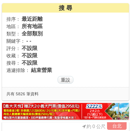
搜 尋
商家合作
最近距離
排序：
所有地區
地區：
推薦景點
全部類別
類型：
- -
關鍵字：
討論區
不設限
評分：
不設限
收藏：
不設限
搜尋：
聯絡我們
結束營業
過濾排除：
APP下載
共有 5826 筆資料
台北
約 0 公尺