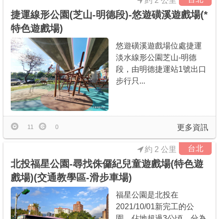
約 2 公里
捷運線形公園(芝山-明德段)-悠遊磺溪遊戲場(*
特色遊戲場)
悠遊磺溪遊戲場位處捷運
淡水線形公園芝山-明德
段，由明德捷運站1號出口
步行只...
更多資訊
11
0
台北
約 2 公里
北投福星公園-尋找侏儸紀兒童遊戲場(特色遊
戲場)(交通教學區-滑步車場)
福星公園是北投在
2021/10/01新完工的公
園，佔地超過3公頃，分為