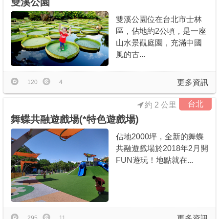
雙溪公園
雙溪公園位在台北市士林
區，佔地約2公頃，是一座
山水景觀庭園，充滿中國
風的古...
更多資訊
120
4
台北
約 2 公里
舞蝶共融遊戲場(*特色遊戲場)
佔地2000坪，全新的舞蝶
共融遊戲場於2018年2月開
FUN遊玩！地點就在...
更多資訊
295
11