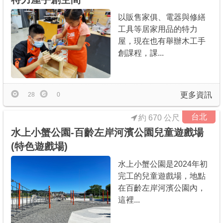
以販售家俱、電器與修繕
工具等居家用品的特力
屋，現在也有舉辦木工手
創課程，課...
更多資訊
28
0
台北
約 670 公尺
水上小蟹公園-百齡左岸河濱公園兒童遊戲場
(特色遊戲場)
水上小蟹公園是2024年初
完工的兒童遊戲場，地點
在百齡左岸河濱公園內，
這裡...