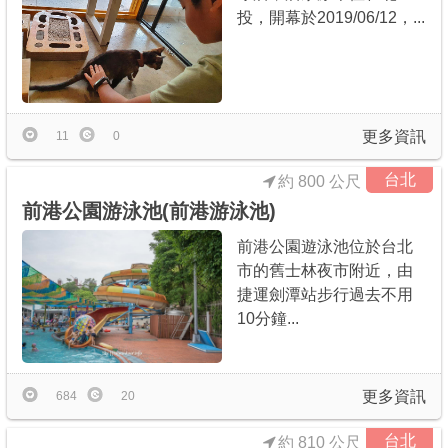
投，開幕於2019/06/12，...
更多資訊
11
0
台北
約 800 公尺
前港公園游泳池(前港游泳池)
前港公園遊泳池位於台北
市的舊士林夜市附近，由
捷運劍潭站步行過去不用
10分鐘...
更多資訊
684
20
台北
約 810 公尺