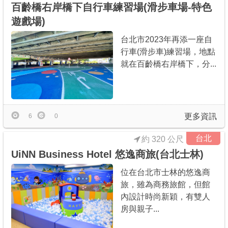
百齡橋右岸橋下自行車練習場(滑步車場-特色
遊戲場)
台北市2023年再添一座自
行車(滑步車)練習場，地點
就在百齡橋右岸橋下，分...
更多資訊
6
0
台北
約 320 公尺
UiNN Business Hotel 悠逸商旅(台北士林)
位在台北市士林的悠逸商
旅，雖為商務旅館，但館
內設計時尚新穎，有雙人
房與親子...