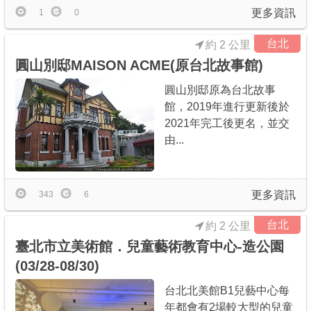
更多資訊
1
0
台北
約 2 公里
圓山別邸MAISON ACME(原台北故事館)
圓山別邸原為台北故事
館，2019年進行更新後於
2021年完工後更名，並交
由...
更多資訊
343
6
台北
約 2 公里
臺北市立美術館．兒童藝術教育中心-造公園
(03/28-08/30)
台北北美館B1兒藝中心每
年都會有2場較大型的兒童