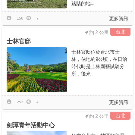
踏踏的地...
更多資訊
156
7
台北
約 2 公里
士林官邸
士林官邸位於台北市士
林，佔地約9公頃，在日治
時代時是士林園藝試驗分
所，後來...
更多資訊
252
4
台北
約 2 公里
劍潭青年活動中心