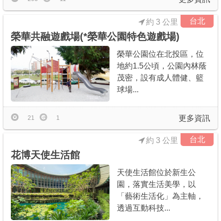
台北
約 3 公里
榮華共融遊戲場(*榮華公園特色遊戲場)
榮華公園位在北投區，位
地約1.5公頃，公園內林蔭
茂密，設有成人體健、籃
球場...
更多資訊
21
1
台北
約 3 公里
花博天使生活館
天使生活館位於新生公
園，落實生活美學，以
「藝術生活化」為主軸，
透過互動科技...