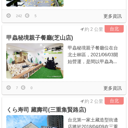
更多資訊
242
5
台北
約 2 公里
甲蟲秘境親子餐廳(芝山店)
甲蟲秘境親子餐廳位在台
北士林區，2021/06/03開
始營運，是間以甲蟲為...
更多資訊
7
0
台北
約 2 公里
くら寿司 藏壽司(三重集賢路店)
台北第一家土藏造型街邊
店將於2018/04/09在三重