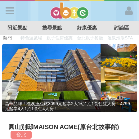
歡迎加入
附近景點
搜尋景點
好康優惠
討論區
APP登入
熱門：
溜滑梯民宿
觀光工廠
DIY摘果
日本親子景點
特色遊戲場
親子住房優惠
台北親子餐廳
溫泉泡湯SPA
首 頁
搜尋景點
好康優惠
晶華品牌！礁溪捷絲旅3099元起享2大1幼1泊1食住雙人房！4799
元起享4人1泊1食住4人房！
最新消息
圓山別邸MAISON ACME(原台北故事館)
最新留言
台北