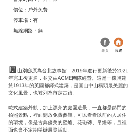
價位：戶外免費
停車場：有
無線網路：無
專頁
官網
圓
山別邸原為台北故事館，2019年進行更新後於2021
年完工後更名，並交由ACME團隊經營。這是一棟興建
於1913年的英國都鐸式建築，是圓山中山橋頭最美麗的
文化風景，也被列為市定古蹟。
歐式建築外觀，加上漂亮的庭園造景，一直都是熱門的
拍照景點，裡面開放免費參觀，可以看看以前的人居住
的環境，像是古典優美的壁爐、花磁磚、吊燈等，且裡
面也會不定期舉辦展覽活動。