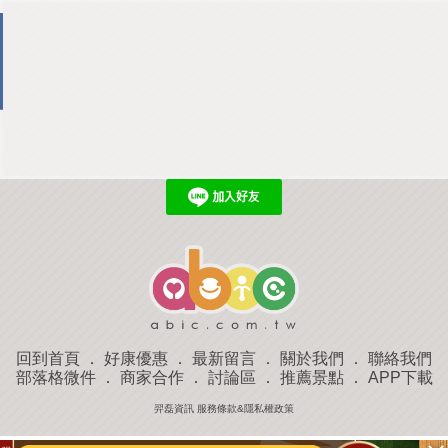
回到首頁
．
好康優惠
．
最新留言
．
關於我們
．
聯絡我們
部落格微件
．
商家合作
．
討論區
．
推薦景點
．
APP下載
羿磊資訊 服務條款&隱私權政策