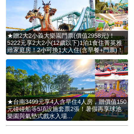
★贈2大2小義大樂園門票(價值2958元)！
5222元享2大2小(12歲以下)1泊1食住菁英雅
緻家庭房！2小可換1大入住(含早餐+門票)！
★台南3499元享4人含早住4人房，贈價值150
元碰碰船等5項設施套票2張！暑假再享球池
樂園與氣墊式戲水入場...