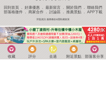
回到首頁
．
好康優惠
．
最新留言
．
關於我們
．
聯絡我們
部落格微件
．
商家合作
．
討論區
．
推薦景點
．
APP下載
羿磊資訊 服務條款&隱私權政策
收藏
評分
去過
附近景點
部落客分享