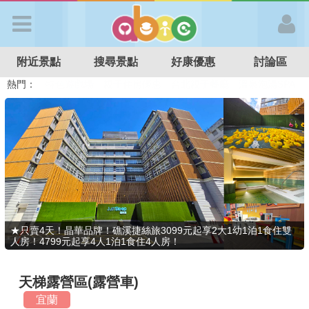
歡迎加入
附近景點
搜尋景點
好康優惠
討論區
APP登入
熱門：
溜滑梯民宿
觀光工廠
DIY摘果
日本親子景點
特色遊戲場
親子住房優惠
台北親子餐廳
溫泉泡湯SPA
首 頁
搜尋景點
好康優惠
★只賣4天！晶華品牌！礁溪捷絲旅3099元起享2大1幼1泊1食住雙
人房！4799元起享4人1泊1食住4人房！
最新消息
天梯露營區(露營車)
最新留言
宜蘭