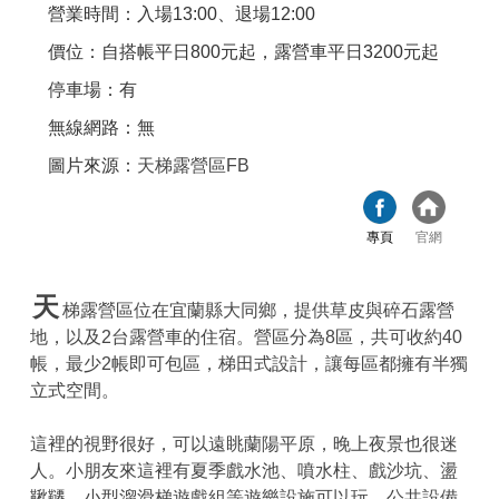
營業時間：入場13:00、退場12:00
價位：自搭帳平日800元起，露營車平日3200元起
停車場：有
無線網路：無
圖片來源：
天梯露營區FB
專頁
官網
天
梯露營區位在宜蘭縣大同鄉，提供草皮與碎石露營
地，以及2台露營車的住宿。營區分為8區，共可收約40
帳，最少2帳即可包區，梯田式設計，讓每區都擁有半獨
立式空間。
這裡的視野很好，可以遠眺蘭陽平原，晚上夜景也很迷
人。小朋友來這裡有夏季戲水池、噴水柱、戲沙坑、盪
鞦韆、小型溜滑梯遊戲組等遊樂設施可以玩。公共設備