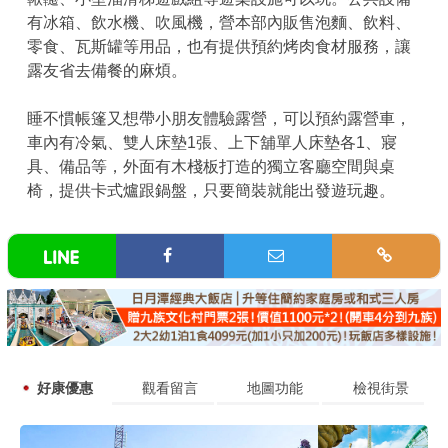
有冰箱、飲水機、吹風機，營本部內販售泡麵、飲料、
零食、瓦斯罐等用品，也有提供預約烤肉食材服務，讓
露友省去備餐的麻煩。
睡不慣帳篷又想帶小朋友體驗露營，可以預約露營車，
車內有冷氣、雙人床墊1張、上下舖單人床墊各1、寢
具、備品等，外面有木棧板打造的獨立客廳空間與桌
椅，提供卡式爐跟鍋盤，只要簡裝就能出發遊玩趣。
好康優惠
觀看留言
地圖功能
檢視街景