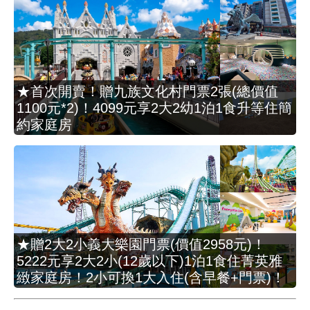
★首次開賣！贈九族文化村門票2張(總價值
1100元*2)！4099元享2大2幼1泊1食升等住簡
約家庭房
★贈2大2小義大樂園門票(價值2958元)！
5222元享2大2小(12歲以下)1泊1食住菁英雅
緻家庭房！2小可換1大入住(含早餐+門票)！