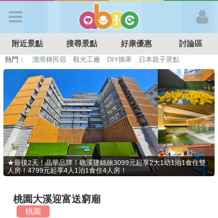
歡迎加入
附近景點
搜尋景點
好康優惠
討論區
APP登入
熱門：
溜滑梯民宿
觀光工廠
DIY摘果
日本親子景點
特色遊戲場
親子住房優惠
台北親子餐廳
溫泉泡湯SPA
首 頁
搜尋景點
好康優惠
★最後2天！晶華品牌！礁溪捷絲旅3099元起享2大1幼1泊1食住雙
人房！4799元起享4人1泊1食住4人房！
最新消息
桃園大溪迎富送窮廟
最新留言
桃園