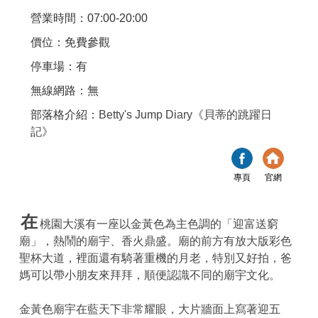
營業時間：07:00-20:00
價位：免費參觀
停車場：有
無線網路：無
部落格介紹：
Betty's Jump Diary《貝蒂的跳躍日
記》
專頁
官網
在
桃園大溪有一座以金黃色為主色調的「迎富送窮
廟」，熱鬧的廟宇、香火鼎盛。廟的前方有放大版彩色
聖杯大道，裡面還有騎著重機的月老，特別又好拍，爸
媽可以帶小朋友來拜拜，順便認識不同的廟宇文化。
金黃色廟宇在藍天下非常耀眼，大片牆面上寫著迎五