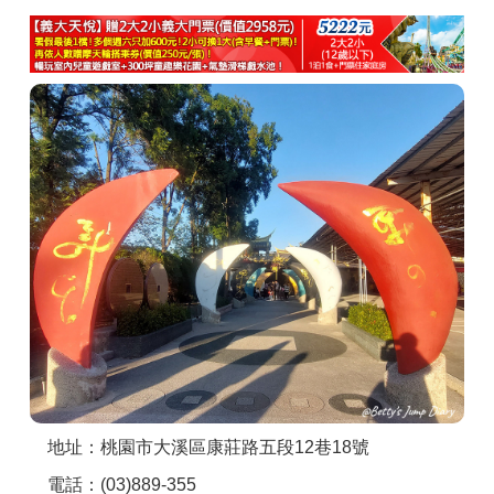
商家合作
推薦景點
討論區
聯絡我們
APP下載
地址：桃園市大溪區康莊路五段12巷18號
電話：(03)889-355