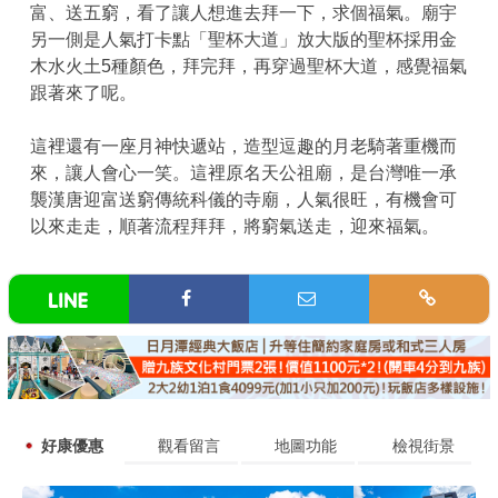
富、送五窮，看了讓人想進去拜一下，求個福氣。廟宇
另一側是人氣打卡點「聖杯大道」放大版的聖杯採用金
木水火土5種顏色，拜完拜，再穿過聖杯大道，感覺福氣
跟著來了呢。
這裡還有一座月神快遞站，造型逗趣的月老騎著重機而
來，讓人會心一笑。這裡原名天公祖廟，是台灣唯一承
襲漢唐迎富送窮傳統科儀的寺廟，人氣很旺，有機會可
以來走走，順著流程拜拜，將窮氣送走，迎來福氣。
好康優惠
觀看留言
地圖功能
檢視街景