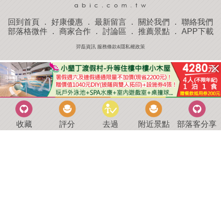
回到首頁
．
好康優惠
．
最新留言
．
關於我們
．
聯絡我們
部落格微件
．
商家合作
．
討論區
．
推薦景點
．
APP下載
羿磊資訊 服務條款&隱私權政策
收藏
評分
去過
附近景點
部落客分享