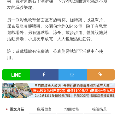
梯、寬滑道磨石子溜滑梯，下方沙坑舖面還能滿足小朋
友的玩沙樂趣。
另一側彩色軟墊舖面區有旋轉杯、旋轉架，以及單片、
尿布及鳥巢盪鞦韆。公園佔地約0.94公頃，除了有兒童
遊戲場外，另有籃球場、涼亭、散步步道、體健設施與
活動廣場，小朋友來放電，大人也能活動筋骨。
註：遊戲場龍有洗腳池，公廁則需就近至活動中心使
用。
圖文介紹
觀看留言
地圖功能
檢視街景