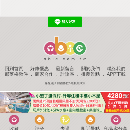
回到首頁
．
好康優惠
．
最新留言
．
關於我們
．
聯絡我們
部落格微件
．
商家合作
．
討論區
．
推薦景點
．
APP下載
羿磊資訊 服務條款&隱私權政策
收藏
評分
去過
附近景點
部落客分享