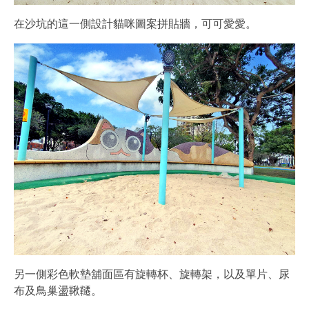
在沙坑的這一側設計貓咪圖案拼貼牆，可可愛愛。
另一側彩色軟墊舖面區有旋轉杯、旋轉架，以及單片、尿
布及鳥巢盪鞦韆。