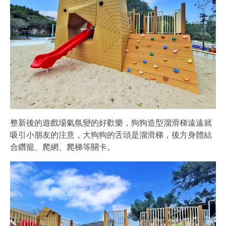
整新後的遊戲場氣氛變的好歡樂，狗狗造型溜滑梯遠遠就
吸引小朋友的注意，大狗狗的舌頭是溜滑梯，後方身體結
合鑽籠、爬網、爬梯等關卡。