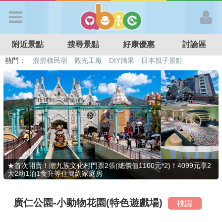
歡迎加入
附近景點
搜尋景點
好康優惠
討論區
APP登入
熱門：
溜滑梯民宿
觀光工廠
DIY摘果
日本親子景點
特色遊戲場
親子住房優惠
台北親子餐廳
溫泉泡湯SPA
首 頁
搜尋景點
好康優惠
★首次開賣！贈九族文化村門票2張(總價值1100元*2)！4099元享2
大2幼1泊1食升等住簡約家庭房
最新消息
廣仁公園-小動物花園(特色遊戲場)
桃園
最新留言