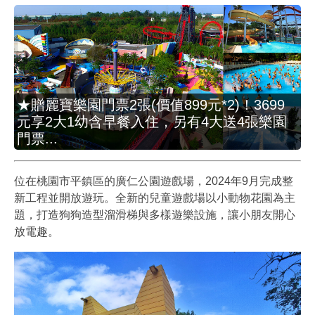
★贈麗寶樂園門票2張(價值899元*2)！3699
元享2大1幼含早餐入住，另有4大送4張樂園
門票...
位在桃園市平鎮區的廣仁公園遊戲場，2024年9月完成整
新工程並開放遊玩。全新的兒童遊戲場以小動物花園為主
題，打造狗狗造型溜滑梯與多樣遊樂設施，讓小朋友開心
放電趣。