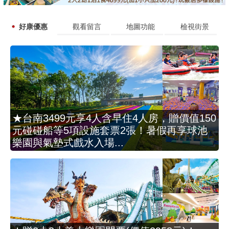
好康優惠
觀看留言
地圖功能
檢視街景
★台南3499元享4人含早住4人房，贈價值150
元碰碰船等5項設施套票2張！暑假再享球池
樂園與氣墊式戲水入場...