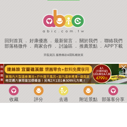
回到首頁
．
好康優惠
．
最新留言
．
關於我們
．
聯絡我們
部落格微件
．
商家合作
．
討論區
．
推薦景點
．
APP下載
羿磊資訊 服務條款&隱私權政策
收藏
評分
去過
附近景點
部落客分享