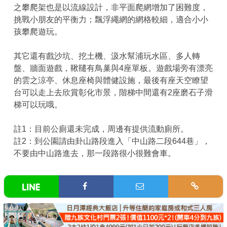
之攀爬架也是以流線設計，非平面爬網增加了困難度，
挑戰小朋友的平衡力；飄浮繩網的網格較細，適合小小
孩攀爬遊玩。
其它還有戲沙坑、挖土機、汲水幫浦玩水區、多人轉
盤、牆面遊戲，鞦韆有鳥巢與4座單板。遊戲場旁有漂亮
的雲之涼亭、休息座椅與體健設施，最後有座天空瞭望
台可以走上去欣賞彰化市景，階梯中間還有2座磨石子滑
梯可以玩哦。
註1：目前公廁還未完成，周邊有提供流動廁所。
註2：到公園請由卦山路段進入「中山路二段644巷」，
不要由中山路進去，那一段路很小很難會車。