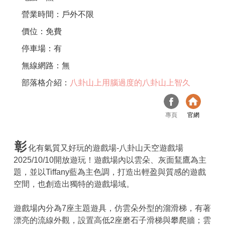
營業時間：戶外不限
價位：免費
停車場：有
無線網路：無
部落格介紹：
八卦山上用腦過度的八卦山上智久
專頁
官網
彰
化有氣質又好玩的遊戲場-八卦山天空遊戲場
2025/10/10開放遊玩！遊戲場內以雲朵、灰面鵟鷹為主
題，並以Tiffany藍為主色調，打造出輕盈與質感的遊戲
空間，也創造出獨特的遊戲場域。
遊戲場內分為7座主題遊具，仿雲朵外型的溜滑梯，有著
漂亮的流線外觀，設置高低2座磨石子滑梯與攀爬牆；雲