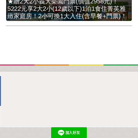
★贈2大2小義大樂園門票(價值2958元)！
5222元享2大2小(12歲以下)1泊1食住菁英雅
緻家庭房！2小可換1大入住(含早餐+門票)！