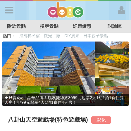
歡迎加入
附近景點
搜尋景點
好康優惠
討論區
APP登入
熱門：
溜滑梯民宿
觀光工廠
DIY摘果
日本親子景點
特色遊戲場
親子住房優惠
台北親子餐廳
溫泉泡湯SPA
首 頁
搜尋景點
好康優惠
★只賣4天！晶華品牌！礁溪捷絲旅3099元起享2大1幼1泊1食住雙
人房！4799元起享4人1泊1食住4人房！
最新消息
八卦山天空遊戲場(特色遊戲場)
彰化
最新留言