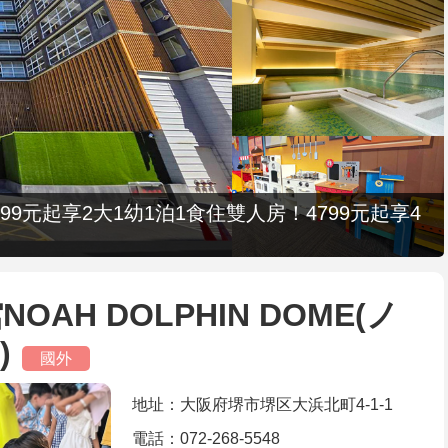
9元起享2大1幼1泊1食住雙人房！4799元起享4
AH DOLPHIN DOME(ノ
)
國外
地址：大阪府堺市堺区大浜北町4-1-1
電話：072-268-5548