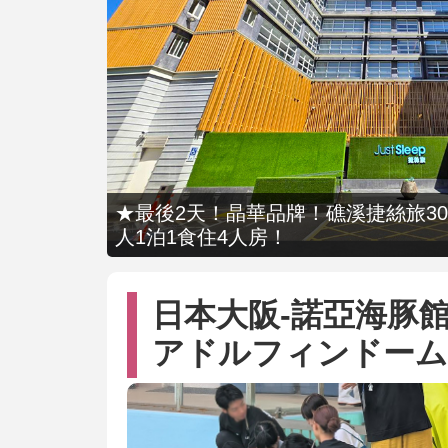
★最後2天！晶華品牌！礁溪捷絲旅309
人1泊1食住4人房！
日本大阪-諾亞海豚館NO
アドルフィンドーム