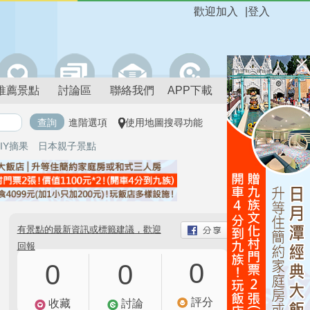
歡迎加入
|
登入
推薦景點
討論區
聯絡我們
APP下載
進階選項
使用地圖搜尋功能
IY摘果
日本親子景點
有景點的最新資訊或標籤建議，歡迎
回報
0
0
0
評分
收藏
討論