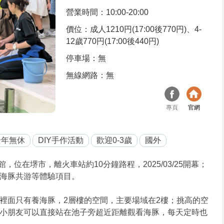
營業時間：10:00-20:00
價位：成人1210円(17:00後770円)、4-
12歲770円(17:00後440円)
停車場：無
無線網路：無
專頁
官網
全年無休
DIY手作活動
歡迎0-3歲
國外
位在堺市，離火車站約10分鐘路程，2025/03/25開幕；
海豚共游等體驗項目。
裡面只有養海豚，2層樓的空間，主要場域在2樓；挑高的空
小朋友可以直接站在池子旁超近距離觀看海豚，每天定時也