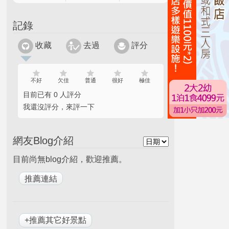
記錄
收藏
去過
評分
不好
欠佳
普通
很好
極佳
目前已有 0 人評分
我還沒評分，來評一下
網友Blog介紹
目前尚無blog介紹，歡迎推薦。
+推薦其它好景點