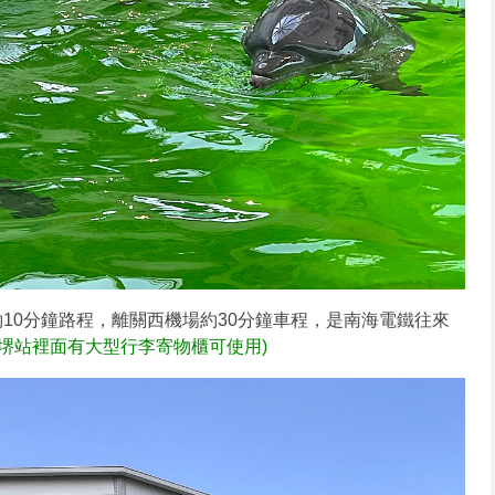
10分鐘路程，離關西機場約30分鐘車程，是南海電鐵往來
堺站裡面有大型行李寄物櫃可使用)