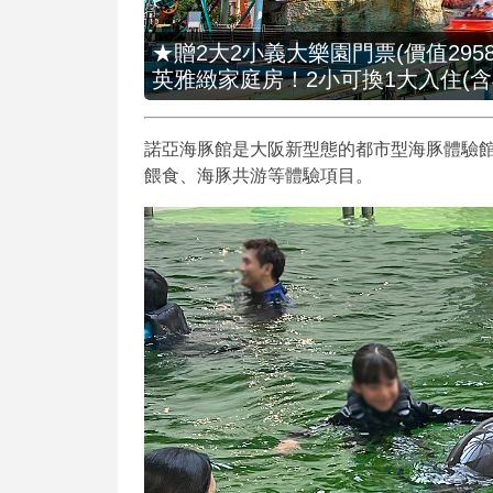
★贈2大2小義大樂園門票(價值2958
英雅緻家庭房！2小可換1大入住(含
諾亞海豚館是大阪新型態的都市型海豚體驗館，
餵食、海豚共游等體驗項目。