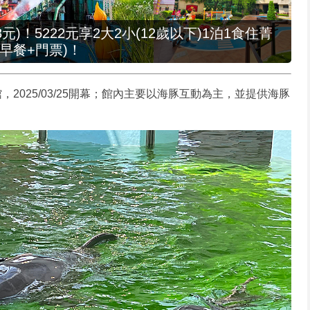
元)！5222元享2大2小(12歲以下)1泊1食住菁
早餐+門票)！
2025/03/25開幕；館內主要以海豚互動為主，並提供海豚