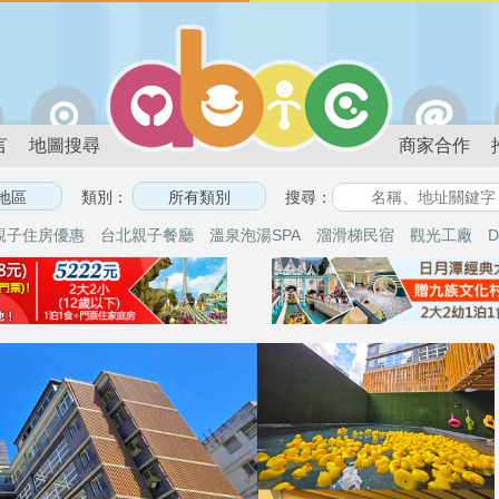
言
地圖搜尋
商家合作
類別：
搜尋：
親子住房優惠
台北親子餐廳
溫泉泡湯SPA
溜滑梯民宿
觀光工廠
D