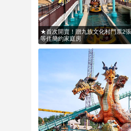
★首次開賣！贈九族文化村門票2張(總價
等住簡約家庭房