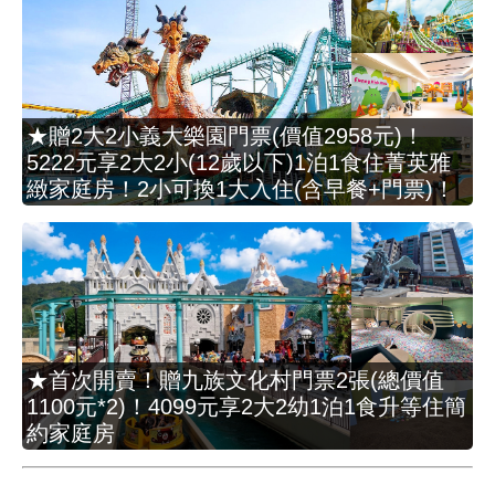
★贈2大2小義大樂園門票(價值2958元)！
5222元享2大2小(12歲以下)1泊1食住菁英雅
緻家庭房！2小可換1大入住(含早餐+門票)！
★首次開賣！贈九族文化村門票2張(總價值
1100元*2)！4099元享2大2幼1泊1食升等住簡
約家庭房