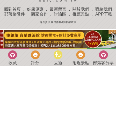
回到首頁
．
好康優惠
．
最新留言
．
關於我們
．
聯絡我們
部落格微件
．
商家合作
．
討論區
．
推薦景點
．
APP下載
羿磊資訊 服務條款&隱私權政策
收藏
評分
去過
附近景點
部落客分享