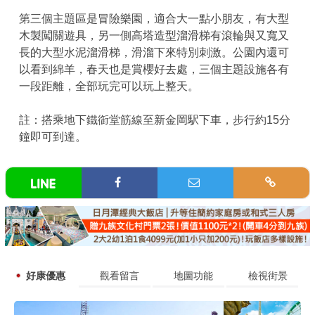
第三個主題區是冒險樂園，適合大一點小朋友，有大型
木製闖關遊具，另一側高塔造型溜滑梯有滾輪與又寬又
長的大型水泥溜滑梯，滑溜下來特別刺激。公園內還可
以看到綿羊，春天也是賞櫻好去處，三個主題設施各有
一段距離，全部玩完可以玩上整天。
註：搭乘地下鐵衘堂筋線至新金岡駅下車，步行約15分
鐘即可到達。
好康優惠
觀看留言
地圖功能
檢視街景