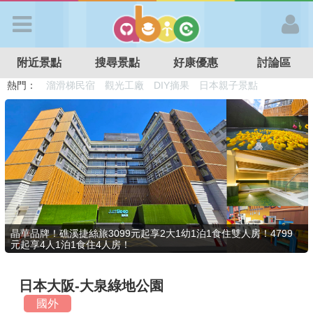
歡迎加入
附近景點
搜尋景點
好康優惠
討論區
APP登入
熱門：
溜滑梯民宿
觀光工廠
DIY摘果
日本親子景點
特色遊戲場
親子住房優惠
台北親子餐廳
溫泉泡湯SPA
首 頁
搜尋景點
好康優惠
晶華品牌！礁溪捷絲旅3099元起享2大1幼1泊1食住雙人房！4799
元起享4人1泊1食住4人房！
最新消息
日本大阪-大泉綠地公園
最新留言
國外