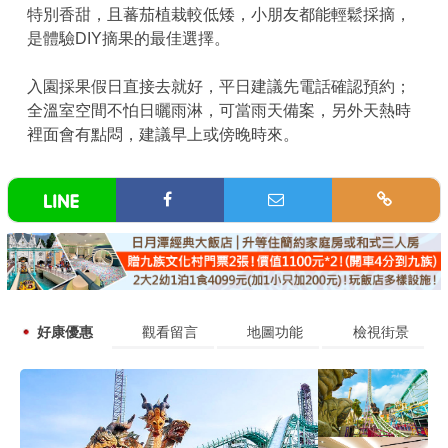
特別香甜，且蕃茄植栽較低矮，小朋友都能輕鬆採摘，
是體驗DIY摘果的最佳選擇。
入園採果假日直接去就好，平日建議先電話確認預約；
全溫室空間不怕日曬雨淋，可當雨天備案，另外天熱時
裡面會有點悶，建議早上或傍晚時來。
好康優惠
觀看留言
地圖功能
檢視街景