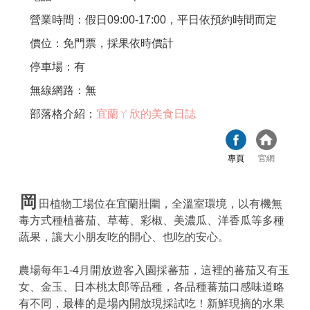
營業時間：假日09:00-17:00，平日依預約時間而定
價位：免門票，採果依時價計
停車場：有
無線網路：無
部落格介紹：
宜蘭ㄚ欣的美食日誌
專頁
官網
岡
田植物工場位在宜蘭壯圍，全溫室環境，以有機無
毒方式種植蕃茄、草莓、彩椒、美濃瓜、洋香瓜等多種
蔬果，讓大小朋友吃的開心、也吃的安心。
農場每年1-4月開放遊客入園採蕃茄，這裡的蕃茄又有玉
女、金玉、日本桃太郎等品種，各品種蕃茄口感味道略
有不同，最棒的是場內開放現採試吃！新鮮現摘的水果