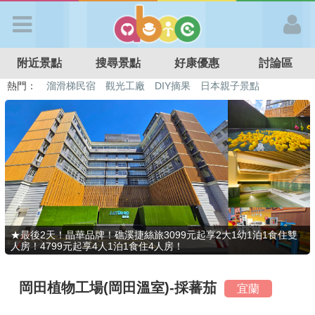
歡迎加入
附近景點
搜尋景點
好康優惠
討論區
APP登入
熱門：
溜滑梯民宿
觀光工廠
DIY摘果
日本親子景點
特色遊戲場
親子住房優惠
台北親子餐廳
溫泉泡湯SPA
首 頁
搜尋景點
好康優惠
★最後2天！晶華品牌！礁溪捷絲旅3099元起享2大1幼1泊1食住雙
人房！4799元起享4人1泊1食住4人房！
最新消息
岡田植物工場(岡田溫室)-採蕃茄
宜蘭
最新留言