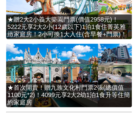
★贈2大2小義大樂園門票(價值2958元)！
5222元享2大2小(12歲以下)1泊1食住菁英雅
緻家庭房！2小可換1大入住(含早餐+門票)！
★首次開賣！贈九族文化村門票2張(總價值
1100元*2)！4099元享2大2幼1泊1食升等住簡
約家庭房