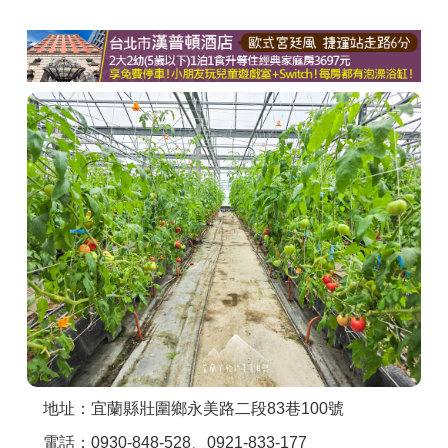
商家合作
推薦景點
討論區
聯絡我們
APP下載
地址：宜蘭縣壯圍鄉永美路二段83巷100號
電話：0930-848-528、0921-833-177