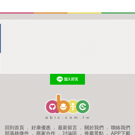
回到首頁
．
好康優惠
．
最新留言
．
關於我們
．
聯絡我們
部落格微件
．
商家合作
．
討論區
．
推薦景點
．
APP下載