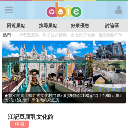
歡迎加入
附近景點
搜尋景點
好康優惠
討論區
APP登入
熱門：
溜滑梯民宿
觀光工廠
DIY摘果
日本親子景點
特色遊戲場
親子住房優惠
台北親子餐廳
溫泉泡湯SPA
首 頁
搜尋景點
好康優惠
★首次開賣！贈九族文化村門票2張(總價值1100元*2)！4099元享2
大2幼1泊1食升等住簡約家庭房
最新消息
江記豆腐乳文化館
最新留言
桃園