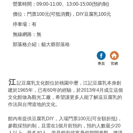
營業時間：09:00-11:00、13:00-15:00(預約制)
價位：門票100元(可抵消費)，DIY豆腐乳100元
停車場：有
無線網路：無
部落格介紹：
貓大爺部落格
專頁
官網
江
記豆腐乳文化館位於桃園中壢，江記豆腐乳本身創
建於1965年，已有60年的經驗，於2013年4月成立這個
文化館做為觀光工廠，希望讓更多人能了解這豆腐乳的
作法與台灣道地的文化。
館內有提供豆腐乳DIY，入場門票100元(可全額折抵)，
參觀採預約制，且需在1個月前預約，預約人數最少20
人以上，最多40人，若是想安排寒暑假期間參觀，建議