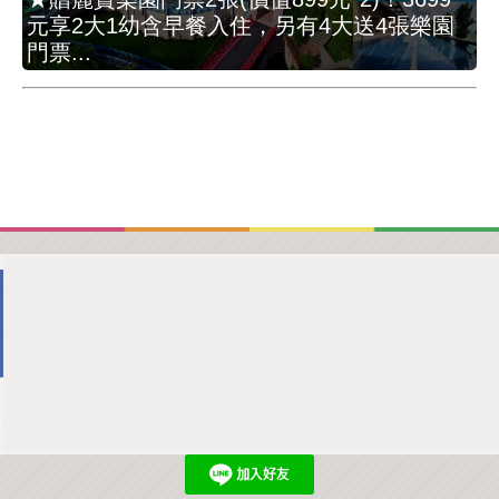
元享2大1幼含早餐入住，另有4大送4張樂園
門票...