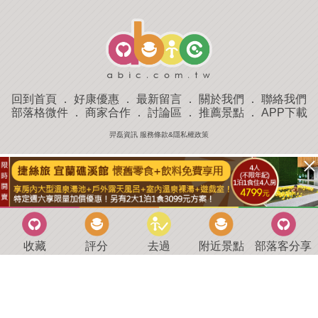
回到首頁
．
好康優惠
．
最新留言
．
關於我們
．
聯絡我們
部落格微件
．
商家合作
．
討論區
．
推薦景點
．
APP下載
羿磊資訊 服務條款&隱私權政策
收藏
評分
去過
附近景點
部落客分享