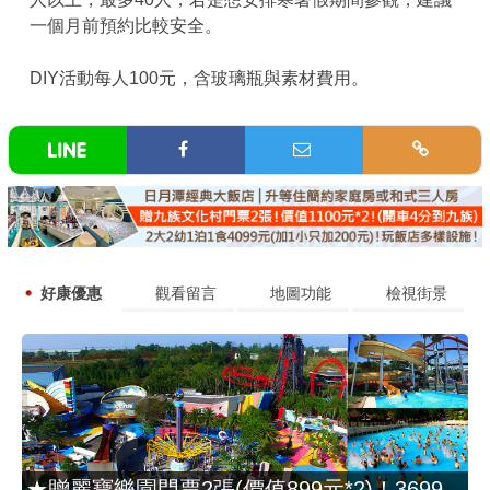
一個月前預約比較安全。
DIY活動每人100元，含玻璃瓶與素材費用。
好康優惠
觀看留言
地圖功能
檢視街景
★贈麗寶樂園門票2張(價值899元*2)！3699