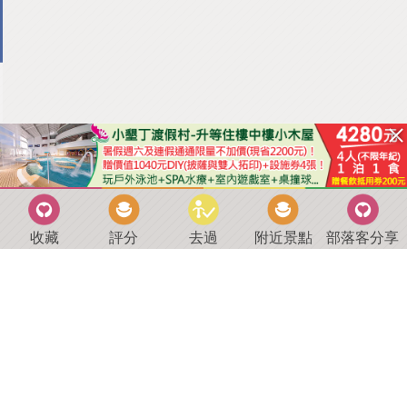
收藏
評分
去過
附近景點
部落客分享
回到首頁
．
好康優惠
．
最新留言
．
關於我們
．
聯絡我們
部落格微件
．
商家合作
．
討論區
．
推薦景點
．
APP下載
羿磊資訊 服務條款&隱私權政策