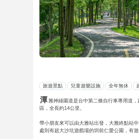
旅遊景點
兒童遊樂設施
全年無休
潭
雅神綠園道是台中第二條自行車專用道，
區，全長約14公里。
帶小朋友來可以由大雅站出發，大雅終點站中
處則有超大沙坑遊戲場的圳前仁愛公園，有遊