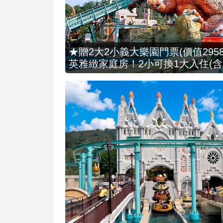
★贈2大2小義大樂園門票(價值2958
英雅緻家庭房！2小可換1大入住(含