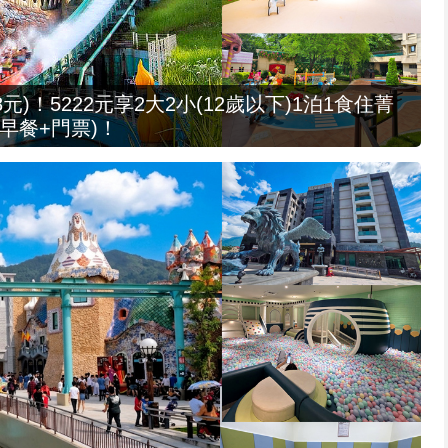
元)！5222元享2大2小(12歲以下)1泊1食住菁
早餐+門票)！