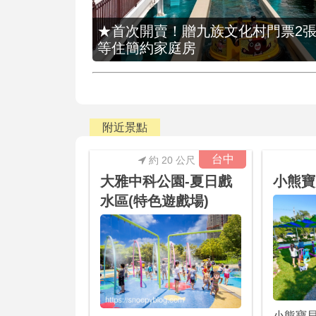
★首次開賣！贈九族文化村門票2張(總價
等住簡約家庭房
附近景點
台中
約 20 公尺
大雅中科公園-夏日戲
小熊寶
水區(特色遊戲場)
小熊寶