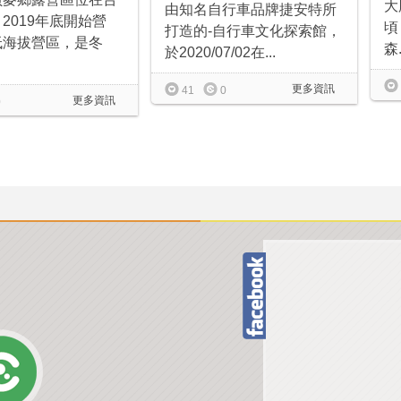
大
由知名自行車品牌捷安特所
2019年底開始營
頃
打造的-自行車文化探索館，
低海拔營區，是冬
森.
於2020/07/02在...
更多資訊
41
0
更多資訊
0