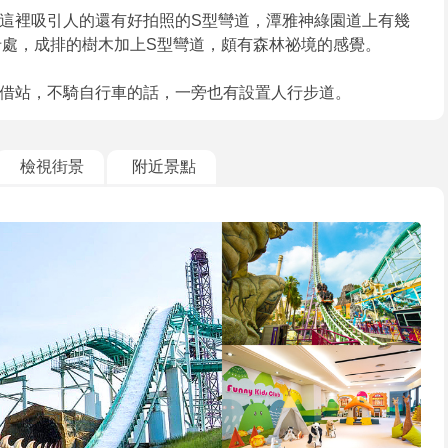
這裡吸引人的還有好拍照的S型彎道，潭雅神綠園道上有幾
打卡處，成排的樹木加上S型彎道，頗有森林祕境的感覺。
借站，不騎自行車的話，一旁也有設置人行步道。
檢視街景
附近景點