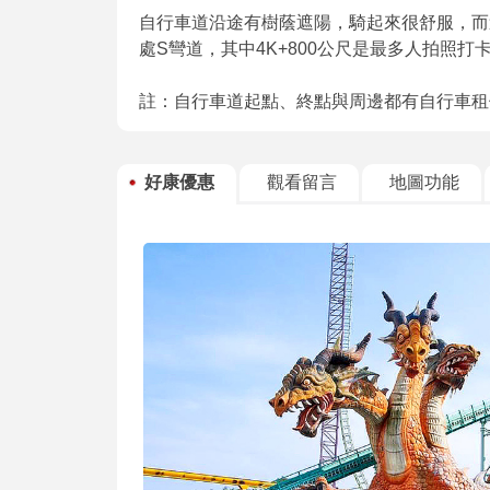
自行車道沿途有樹蔭遮陽，騎起來很舒服，而
處S彎道，其中4K+800公尺是最多人拍照
註：自行車道起點、終點與周邊都有自行車租
好康優惠
觀看留言
地圖功能