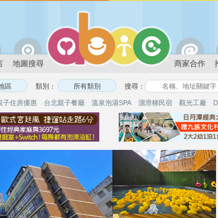
言
地圖搜尋
商家合作
類別：
搜尋：
親子住房優惠
台北親子餐廳
溫泉泡湯SPA
溜滑梯民宿
觀光工廠
D