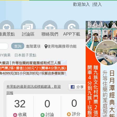
歡迎加入
|
登入
推薦景點
討論區
聯絡我們
APP下載
進階選項
使用地圖搜尋功能
IY摘果
日本親子景點
有景點的最新資訊或標籤建議，歡迎
回報
0
32
0
評分
收藏
討論