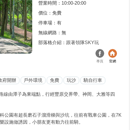
營業時間：10:00-20:00
價位：免費
停車場：有
無線網路：無
部落格介紹：
跟著領隊SKY玩
專頁
官網
政府開辦
戶外環境
免費
玩沙
騎自行車
路線由潭子為東端點，行經豐原交界帶、神岡、大雅等四
科公園有超長磨石子溜滑梯與沙坑，往前有戰車公園，在7K
樂設施做誘因，小朋友更有動力往前騎。