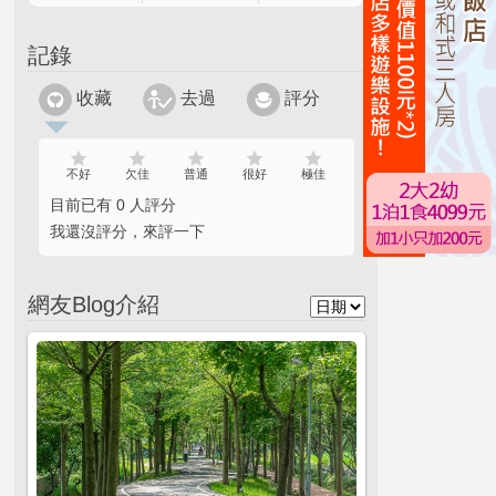
記錄
收藏
去過
評分
不好
欠佳
普通
很好
極佳
目前已有 0 人評分
我還沒評分，來評一下
網友Blog介紹