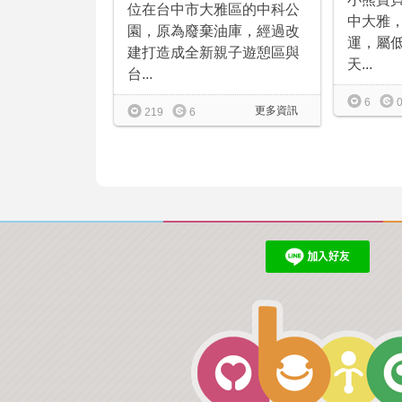
位在台中市大雅區的中科公
中大雅，
園，原為廢棄油庫，經過改
運，屬
建打造成全新親子遊憩區與
天...
台...
6
更多資訊
219
6