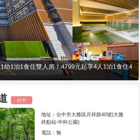
1幼1泊1食住雙人房！4799元起享4人1泊1食住4
道
台中
地址：台中市大雅區月祥路40號(大雅
終點站-中科公園)
電話：無