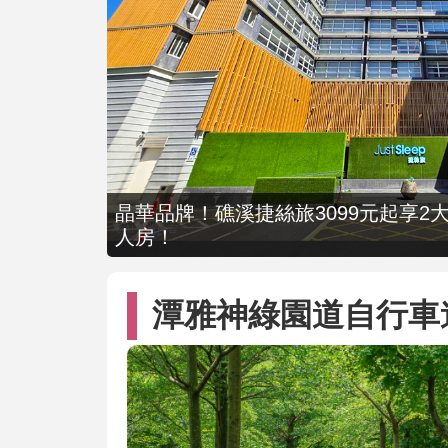
晶華品牌！礁溪捷絲旅3099元起享2大
人房！
潭雅神綠園道自行車