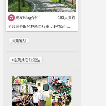
網友Blog介紹
193人看過
全台最舒服的林蔭自行車，必拍S行...
+推薦其它好景點