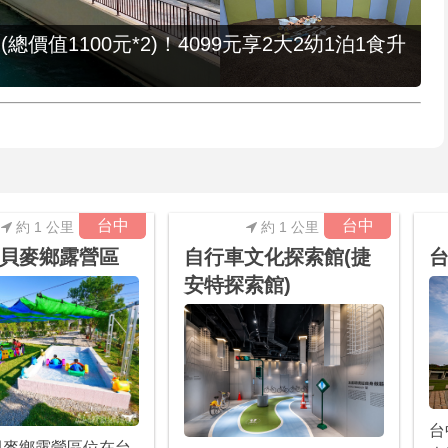
值1100元*2)！4099元享2大2幼1泊1食升
台中
台中
約 1 公里
約 1 公里
貝麥鄉露營區
自行車文化探索館(捷
安特探索館)
台
貝麥鄉露營區位在台