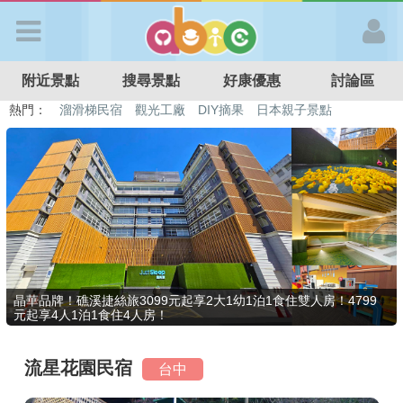
歡迎加入
附近景點
搜尋景點
好康優惠
討論區
APP登入
熱門：
溜滑梯民宿
觀光工廠
DIY摘果
日本親子景點
特色遊戲場
親子住房優惠
台北親子餐廳
溫泉泡湯SPA
首 頁
搜尋景點
好康優惠
晶華品牌！礁溪捷絲旅3099元起享2大1幼1泊1食住雙人房！4799
元起享4人1泊1食住4人房！
最新消息
流星花園民宿
台中
最新留言