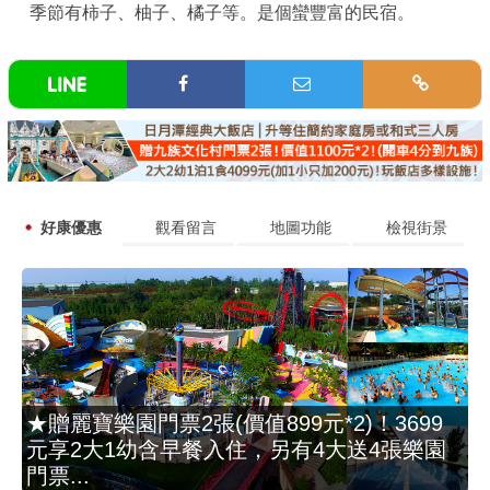
季節有柿子、柚子、橘子等。是個蠻豐富的民宿。
好康優惠
觀看留言
地圖功能
檢視街景
★贈麗寶樂園門票2張(價值899元*2)！3699
元享2大1幼含早餐入住，另有4大送4張樂園
門票...