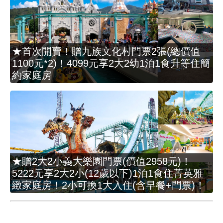
★首次開賣！贈九族文化村門票2張(總價值
1100元*2)！4099元享2大2幼1泊1食升等住簡
約家庭房
★贈2大2小義大樂園門票(價值2958元)！
5222元享2大2小(12歲以下)1泊1食住菁英雅
緻家庭房！2小可換1大入住(含早餐+門票)！