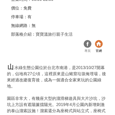
價位：免費
停車場：有
無線網路：無
部落格介紹：
寶寶溫旅行親子生活
專頁
官網
山
水綠生態公園位於台北市南港，是2013/10/27開幕
的，佔地有27公頃，這裡原來是山豬窟垃圾掩埋場，後
來經過改建復育後，成為一個適合全家來玩的公園綠
地。
園區非常大，有幾座大型的溜滑梯遊具與大片沙坑，沙
坑上方設有遮陽簾擋陽光。2019年4月公園內新增刺激
的泰山溜索設施！溜索還分為座椅式與站立式，座椅式