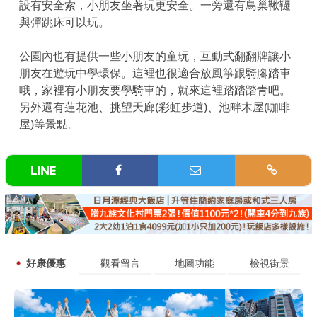
設有安全索，小朋友坐著玩更安全。一旁還有鳥巢鞦韆
與彈跳床可以玩。
公園內也有提供一些小朋友的童玩，互動式翻翻牌讓小
朋友在遊玩中學環保。這裡也很適合放風箏跟騎腳踏車
哦，家裡有小朋友要學騎車的，就來這裡踏踏踏青吧。
另外還有蓮花池、挑望天廊(彩虹步道)、池畔木屋(咖啡
屋)等景點。
好康優惠
觀看留言
地圖功能
檢視街景