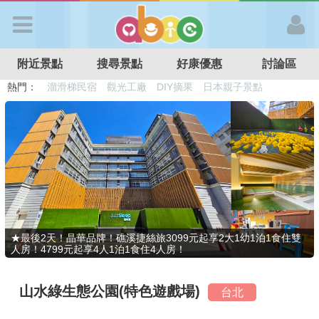
歡迎加入
附近景點
搜尋景點
好康優惠
討論區
APP登入
熱門：
溜滑梯民宿
觀光工廠
DIY摘果
日本親子景點
特色遊戲場
親子住房優惠
台北親子餐廳
溫泉泡湯SPA
首 頁
搜尋景點
好康優惠
★最後2天！晶華品牌！礁溪捷絲旅3099元起享2大1幼1泊1食住雙
人房！4799元起享4人1泊1食住4人房！
最新消息
山水綠生態公園(特色遊戲場)
台北
最新留言